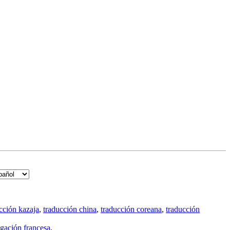
cción kazaja
,
traducción china
,
traducción coreana
,
traducción
gación francesa
.