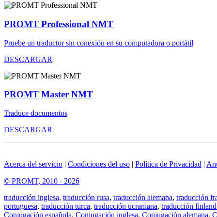
PROMT Professional NMT
Pruebe un traductor sin conexión en su computadora o portátil
DESCARGAR
PROMT Master NMT
Traduce documentos
DESCARGAR
Acerca del servicio
|
Condiciones del uso
|
Política de Privacidad
|
An
© PROMT, 2010 - 2026
traducción inglesa
,
traducción rusa
,
traducción alemana
,
traducción fr
portuguesa
,
traducción turca
,
traducción ucraniana
,
traducción finland
Conjugación española
,
Conjugación inglesa
,
Conjugación alemana
,
C