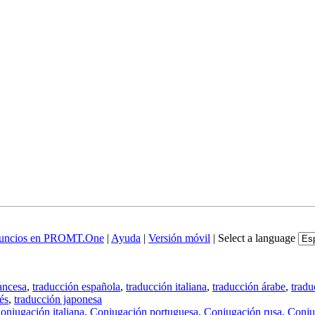
uncios en PROMT.One
|
Ayuda
|
Versión móvil
|
Select a language
ancesa
,
traducción española
,
traducción italiana
,
traducción árabe
,
tradu
és
,
traducción japonesa
onjugación italiana
,
Conjugación portuguesa
,
Conjugación rusa
,
Conju