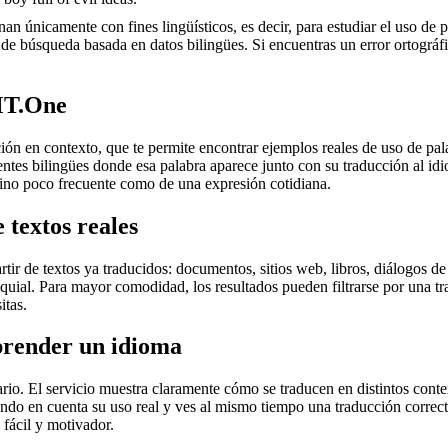
an únicamente con fines lingüísticos, es decir, para estudiar el uso de 
de búsqueda basada en datos bilingües. Si encuentras un error ortográfic
MT.One
en contexto, que te permite encontrar ejemplos reales de uso de palab
uentes bilingües donde esa palabra aparece junto con su traducción al i
érmino poco frecuente como de una expresión cotidiana.
 textos reales
r de textos ya traducidos: documentos, sitios web, libros, diálogos de p
loquial. Para mayor comodidad, los resultados pueden filtrarse por una 
itas.
prender un idioma
rio. El servicio muestra claramente cómo se traducen en distintos conte
iendo en cuenta su uso real y ves al mismo tiempo una traducción correct
fácil y motivador.