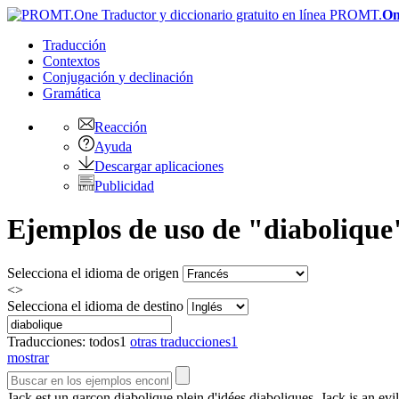
PROMT.
On
Traducción
Contextos
Conjugación
y declinación
Gramática
Reacción
Ayuda
Descargar aplicaciones
Publicidad
Ejemplos de uso de "diabolique"
Selecciona el idioma de origen
<>
Selecciona el idioma de destino
Traducciones:
todos
1
otras traducciones
1
mostrar
Jack est un garçon
diabolique
plein d'idées diaboliques.
Jack is an evil