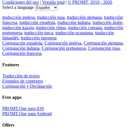
Condiciones del uso
|
Versión total
|
© PROMT, 2010 - 2026
Select a language
traducción inglesa
,
traducción rusa
,
traducción alemana
,
traducción
francesa
,
traducción española
,
traducción italiana
,
traducción árabe
,
traducción kazaja
,
traducción china
,
traducción coreana
,
traducción
portuguesa
,
traducción turca
,
traducción ucraniana
,
traducción
finlandés
,
traducción japonesa
Conjugación española
,
Conjugación inglesa
,
Conjugación alemana
,
Conjugación italiana
,
Conjugación portuguesa
,
Conjugación rusa
,
Conjugación francesa
.
Features
Traducción de textos
Ejemplos de contextos
Conjugación y Declinación
Free apps
PROMT.One para iOS
PROMT.One para Android
Offers