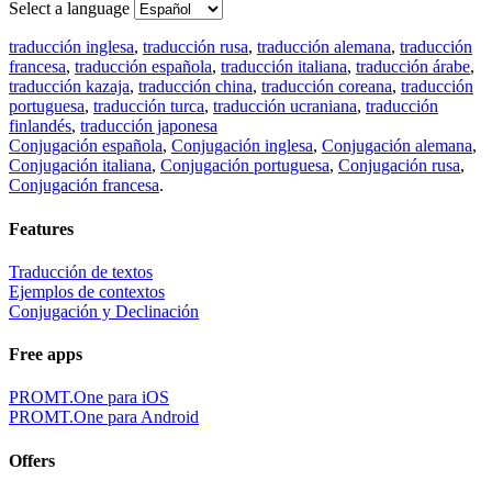
Select a language
traducción inglesa
,
traducción rusa
,
traducción alemana
,
traducción
francesa
,
traducción española
,
traducción italiana
,
traducción árabe
,
traducción kazaja
,
traducción china
,
traducción coreana
,
traducción
portuguesa
,
traducción turca
,
traducción ucraniana
,
traducción
finlandés
,
traducción japonesa
Conjugación española
,
Conjugación inglesa
,
Conjugación alemana
,
Conjugación italiana
,
Conjugación portuguesa
,
Conjugación rusa
,
Conjugación francesa
.
Features
Traducción de textos
Ejemplos de contextos
Conjugación y Declinación
Free apps
PROMT.One para iOS
PROMT.One para Android
Offers