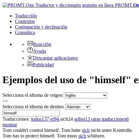
PROMT.
On
Traducción
Contextos
Conjugación
y declinación
Gramática
Reacción
Ayuda
Descargar aplicaciones
Publicidad
Ejemplos del uso de "himself" e
Selecciona el idioma de origen
<>
Selecciona el idioma de destino
Traducciones:
todos
137
er
94
sich
24
selbst
13
otras traducciones
6
mostrar
Tom couldn't control
himself
.
Tom hatte
sich
nicht unter Kontrolle.
Tom has to protect
himself
.
Tom muss
sich
schützen.