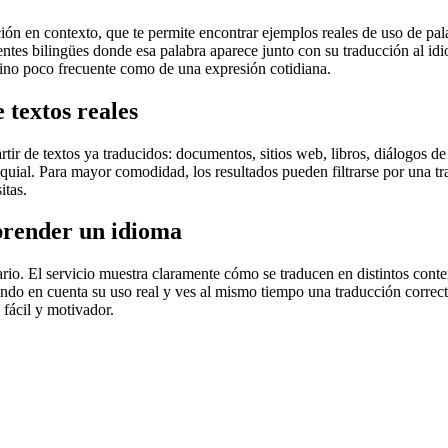
en contexto, que te permite encontrar ejemplos reales de uso de palab
uentes bilingües donde esa palabra aparece junto con su traducción al i
érmino poco frecuente como de una expresión cotidiana.
 textos reales
r de textos ya traducidos: documentos, sitios web, libros, diálogos de p
loquial. Para mayor comodidad, los resultados pueden filtrarse por una 
itas.
prender un idioma
rio. El servicio muestra claramente cómo se traducen en distintos conte
iendo en cuenta su uso real y ves al mismo tiempo una traducción correct
fácil y motivador.