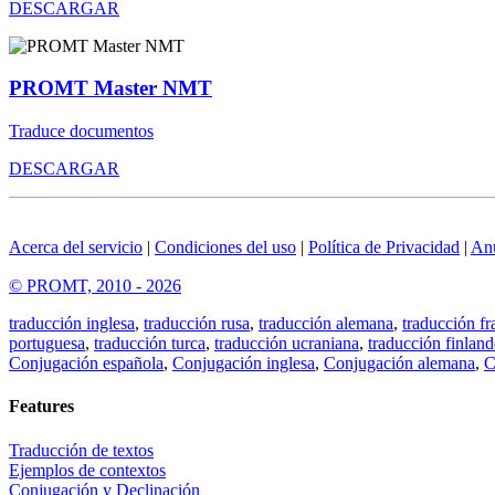
DESCARGAR
PROMT Master NMT
Traduce documentos
DESCARGAR
Acerca del servicio
|
Condiciones del uso
|
Política de Privacidad
|
An
© PROMT, 2010 - 2026
traducción inglesa
,
traducción rusa
,
traducción alemana
,
traducción fr
portuguesa
,
traducción turca
,
traducción ucraniana
,
traducción finland
Conjugación española
,
Conjugación inglesa
,
Conjugación alemana
,
C
Features
Traducción de textos
Ejemplos de contextos
Conjugación y Declinación