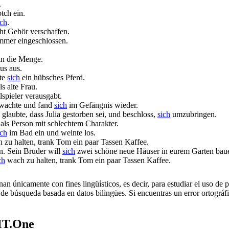
.
tch ein.
ich
.
ht Gehör verschaffen.
mmer eingeschlossen.
n die Menge.
us aus.
te
sich
ein hübsches Pferd.
ls alte Frau.
lspieler verausgabt.
rwachte und fand
sich
im Gefängnis wieder.
laubte, dass Julia gestorben sei, und beschloss,
sich
umzubringen.
als Person mit schlechtem Charakter.
ich
im Bad ein und weinte los.
 zu halten, trank Tom ein paar Tassen Kaffee.
n.
Sein Bruder will
sich
zwei schöne neue Häuser in eurem Garten bau
ch
wach zu halten, trank Tom ein paar Tassen Kaffee.
an únicamente con fines lingüísticos, es decir, para estudiar el uso de 
de búsqueda basada en datos bilingües. Si encuentras un error ortográfic
MT.One