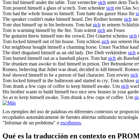
Tom hid
himself
under the table.
Tom versteckte
sich
unter dem Tisch
Tom poured
himself
a glass of scotch.
Tom schenkte
sich
ein Glas Sco
Tom had the whole house to
himself
.
Tom hatte das ganze Haus für
s
The speaker couldn't make
himself
heard.
Der Redner konnte
sich
nic
Tom shut
himself
up in his bedroom.
Tom hat
sich
in seinem Schlafzi
Tom is warming
himself
by the fire.
Tom wärmt
sich
am Feuer.
The guitarist threw
himself
into the crowd.
Der Gitarrist schmiss
sich
i
Tom locked
himself
out of his house.
Tom schloss
sich
aus seinem Ha
Our neighbour bought
himself
a charming horse.
Unser Nachbar kauf
The thief disguised
himself
as an old lady.
Der Dieb verkleidete
sich
a
Tom burned
himself
out as a baseball player.
Tom hat
sich
als Basebal
The drunken man awoke to find
himself
in prison.
Der Betrunkene e
Romeo, believing that Juliet was dead, decided to kill
himself
.
Romeo g
José showed
himself
to be a person of bad character.
Tom erwies
sich
Tom locked
himself
in the bathroom and started to cry.
Tom schloss
s
Tom drank a few cups of coffee to keep
himself
awake.
Um
sich
wach
His brother wants to build
himself
two nice new houses in your garde
So as to keep
himself
awake, Tom drunk a few cups of coffee.
Um
si
Los ejemplos del uso de palabras en diferentes contextos se proporcion
recopilados automáticamente de fuentes abiertas utilizando tecnología 
"Informar de un problema" o
escríbenos
.
Qué es la traducción en contexto en PRO