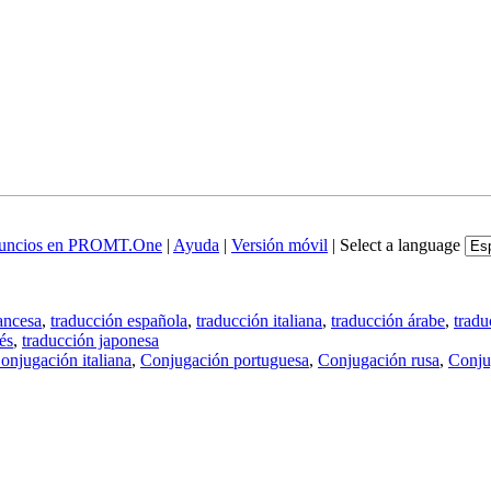
uncios en PROMT.One
|
Ayuda
|
Versión móvil
|
Select a language
ancesa
,
traducción española
,
traducción italiana
,
traducción árabe
,
tradu
és
,
traducción japonesa
onjugación italiana
,
Conjugación portuguesa
,
Conjugación rusa
,
Conju