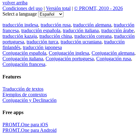
volver arriba
Condiciones del uso
|
Versión total
|
© PROMT, 2010 - 2026
Select a language
traducción inglesa
,
traducción rusa
,
traducción alemana
,
traducción
francesa
,
traducción española
,
traducción italiana
,
traducción árabe
,
traducción kazaja
,
traducción china
,
traducción coreana
,
traducción
portuguesa
,
traducción turca
,
traducción ucraniana
,
traducción
finlandés
,
traducción japonesa
Conjugación española
,
Conjugación inglesa
,
Conjugación alemana
,
Conjugación italiana
,
Conjugación portuguesa
,
Conjugación rusa
,
Conjugación francesa
.
Features
Traducción de textos
Ejemplos de contextos
Conjugación y Declinación
Free apps
PROMT.One para iOS
PROMT.One para Android