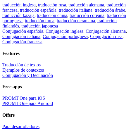
traducción inglesa
,
traducción rusa
,
traducción alemana
,
traducción
francesa
,
traducción española
,
traducción italiana
,
traducción árabe
,
traducción kazaja
,
traducción china
,
traducción coreana
,
traducción
portuguesa
,
traducción turca
,
traducción ucraniana
,
traducción
finlandés
,
traducción japonesa
Conjugación española
,
Conjugación inglesa
,
Conjugación alemana
,
Conjugación italiana
,
Conjugación portuguesa
,
Conjugación rusa
,
Conjugación francesa
.
Features
Traducción de textos
Ejemplos de contextos
Conjugación y Declinación
Free apps
PROMT.One para iOS
PROMT.One para Android
Offers
Para desarrolladores