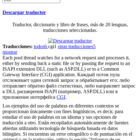
Descargar traductor
Traductor, diccionario y libro de frases, más de 20 lenguas,
traducciones seleccionadas.
Traducciones:
todos
6
cgi
1
otras traducciones
5
mostrar
Each pool thread watches for a network request and processes it,
either by sending back a static file or by passing the request to an
ISAPI extension DLL (such as ASP.DLL) or to a Common
Gateway Interface (
CGI
) application.
Каждый поток пула
отслеживает один сетевой запрос и обрабатывает его: либо
отправляет обратно файл статистики, либо направляет запрос
к DLL расширения ISAPI (например, ASP.DLL) или в
приложение интерфейса
CGI
.
Los ejemplos del uso de palabras en diferentes contextos se
proporcionan únicamente con fines lingüísticos, es decir, para
estudiar el uso de palabras en un idioma y sus opciones de
traducción a otro. Están recopilados automáticamente de fuentes
abiertas utilizando tecnología de búsqueda basada en datos
bilingües. Si encuentras un error ortográfico o de puntuación en el
original o en la traducción, utiliza la opción "Informar de un