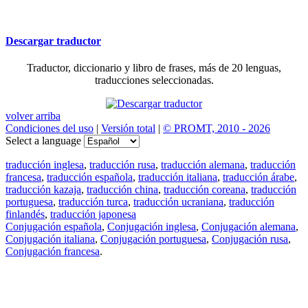
Descargar traductor
Traductor, diccionario y libro de frases, más de 20 lenguas,
traducciones seleccionadas.
volver arriba
Condiciones del uso
|
Versión total
|
© PROMT, 2010 - 2026
Select a language
traducción inglesa
,
traducción rusa
,
traducción alemana
,
traducción
francesa
,
traducción española
,
traducción italiana
,
traducción árabe
,
traducción kazaja
,
traducción china
,
traducción coreana
,
traducción
portuguesa
,
traducción turca
,
traducción ucraniana
,
traducción
finlandés
,
traducción japonesa
Conjugación española
,
Conjugación inglesa
,
Conjugación alemana
,
Conjugación italiana
,
Conjugación portuguesa
,
Conjugación rusa
,
Conjugación francesa
.
Features
Traducción de textos