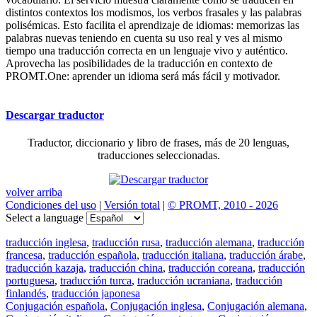
distintos contextos los modismos, los verbos frasales y las palabras
polisémicas. Esto facilita el aprendizaje de idiomas: memorizas las
palabras nuevas teniendo en cuenta su uso real y ves al mismo
tiempo una traducción correcta en un lenguaje vivo y auténtico.
Aprovecha las posibilidades de la traducción en contexto de
PROMT.One: aprender un idioma será más fácil y motivador.
Descargar traductor
Traductor, diccionario y libro de frases, más de 20 lenguas,
traducciones seleccionadas.
volver arriba
Condiciones del uso
|
Versión total
|
© PROMT, 2010 - 2026
Select a language
traducción inglesa
,
traducción rusa
,
traducción alemana
,
traducción
francesa
,
traducción española
,
traducción italiana
,
traducción árabe
,
traducción kazaja
,
traducción china
,
traducción coreana
,
traducción
portuguesa
,
traducción turca
,
traducción ucraniana
,
traducción
finlandés
,
traducción japonesa
Conjugación española
,
Conjugación inglesa
,
Conjugación alemana
,