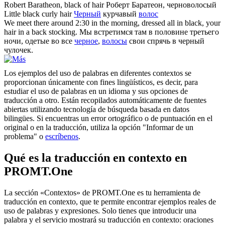
Robert Baratheon,
black
of
hair
Роберт Баратеон, черноволосый
Little
black
curly
hair
Черный
курчавый
волос
We meet there around 2:30 in the morning, dressed all in
black
, your
hair
in a back stocking.
Мы встретимся там в половине третьего
ночи, одетые во все
черное
,
волосы
свои спрячь в черный
чулочек.
Los ejemplos del uso de palabras en diferentes contextos se
proporcionan únicamente con fines lingüísticos, es decir, para
estudiar el uso de palabras en un idioma y sus opciones de
traducción a otro. Están recopilados automáticamente de fuentes
abiertas utilizando tecnología de búsqueda basada en datos
bilingües. Si encuentras un error ortográfico o de puntuación en el
original o en la traducción, utiliza la opción "Informar de un
problema" o
escríbenos
.
Qué es la traducción en contexto en
PROMT.One
La sección «Contextos» de PROMT.One es tu herramienta de
traducción en contexto, que te permite encontrar ejemplos reales de
uso de palabras y expresiones. Solo tienes que introducir una
palabra y el servicio mostrará su traducción en contexto: oraciones