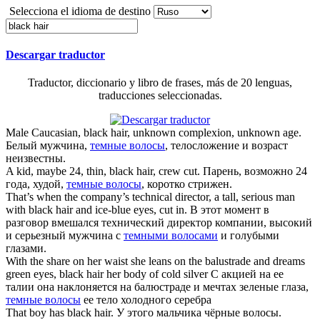
Selecciona el idioma de destino
Descargar traductor
Traductor, diccionario y libro de frases, más de 20 lenguas,
traducciones seleccionadas.
Male Caucasian,
black hair
, unknown complexion, unknown age.
Белый мужчина,
темные волосы
, телосложение и возраст
неизвестны.
A kid, maybe 24, thin,
black hair
, crew cut.
Парень, возможно 24
года, худой,
темные волосы
, коротко стрижен.
That’s when the company’s technical director, a tall, serious man
with
black hair
and ice-blue eyes, cut in.
В этот момент в
разговор вмешался технический директор компании, высокий
и серьезный мужчина с
темными волосами
и голубыми
глазами.
With the share on her waist she leans on the balustrade and dreams
green eyes,
black hair
her body of cold silver
С акцией на ее
талии она наклоняется на балюстраде и мечтах зеленые глаза,
темные волосы
ее тело холодного серебра
That boy has
black hair
.
У этого мальчика чёрные волосы.