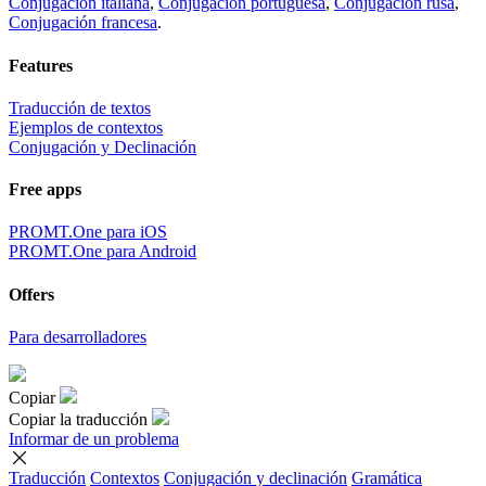
Conjugación italiana
,
Conjugación portuguesa
,
Conjugación rusa
,
Conjugación francesa
.
Features
Traducción de textos
Ejemplos de contextos
Conjugación y Declinación
Free apps
PROMT.One para iOS
PROMT.One para Android
Offers
Para desarrolladores
Copiar
Copiar la traducción
Informar de un problema
Traducción
Contextos
Conjugación
y declinación
Gramática