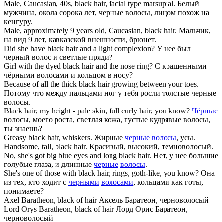
Male, Caucasian, 40s,
black hair
, facial type marsupial.
Белый
мужчина, окола сорока лет, черные волосы, лицом похож на
кенгуру.
Male, approximately 9 years old, Caucasian,
black hair
.
Мальчик,
на вид 9 лет, кавказской внешности, брюнет.
Did she have
black hair
and a light complexion?
У нее был
черный волос и светлые пряди?
Girl with the dyed
black hair
and the nose ring?
С крашенными
чёрными волосами и кольцом в носу?
Because of all the thick
black hair
growing between your toes.
Потому что между пальцами ног у тебя росли толстые черные
волосы.
Black hair
, my height - pale skin, full curly hair, you know?
Чёрные
волосы, моего роста, светлая кожа, густые кудрявые волосы,
ты знаешь?
Greasy
black hair
, whiskers.
Жирные
черные
волосы
, усы.
Handsome, tall,
black hair
.
Красивый, высокий, темноволосый.
No, she's got big blue eyes and long
black hair
.
Нет, у нее большие
голубые глаза, и длинные
черные
волосы
.
She's one of those with
black hair
, rings, goth-like, you know?
Она
из тех, кто ходит с
черными
волосами
, кольцами как готы,
понимаете?
Axel Baratheon,
black
of
hair
Аксель Баратеон, черноволосый
Lord Orys Baratheon,
black
of
hair
Лорд Орис Баратеон,
черноволосый