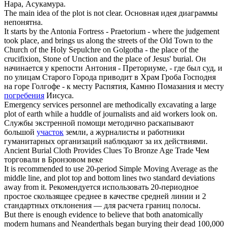
Нара, Асукамура.
The main idea of the
plot
is not clear.
Основная идея диаграммы
непонятна.
It starts by the Antonia Fortress - Praetorium - where the judgement
took place, and brings us along the streets of the Old Town to the
Church of the Holy Sepulchre on Golgotha - the place of the
crucifixion, Stone of Unction and the place of Jesus'
burial
.
Он
начинается у крепости Антония - Преториуме, - где был суд, и
по улицам Старого Города приводит в Храм Гроба Господня
на горе Голгофе - к месту Распятия, Камню Помазания и месту
погребения
Иисуса.
Emergency services personnel are methodically excavating a large
plot
of earth while a huddle of journalists and aid workers look on.
Службы экстренной помощи методично раскапывают
большой
участок
земли, а журналисты и работники
гуманитарных организаций наблюдают за их действиями.
Ancient
Burial
Cloth Provides Clues To Bronze Age Trade
Чем
торговали в Бронзовом веке
It is recommended to use 20-period Simple Moving Average as the
middle line, and
plot
top and bottom lines two standard deviations
away from it.
Рекомендуется использовать 20-периодное
простое скользящее среднее в качестве средней линии и 2
стандартных отклонения — для расчета границ полосы.
But there is enough evidence to believe that both anatomically
modern humans and Neanderthals began burying their dead 100,000