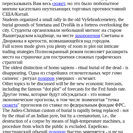
пересказывать Вам весь
сюжет
, но это было любопытное
мнение касательно неутихающих торговых противостояний
США/Китай.
Students organized a small rally in the old Vyšehradcemetery, the
burial
grounds of Smetana and Dvořák in a fortress overlooking the
city.
Студенты организовали небольшой митинг на старом
Вышеградском кладбище, на месте
захоронения
Сметаны и
Дворжика в крепости, возвышающейся над городом.
Full screen mode gives you plenty of room to
plot
out intricate
trading strategies
Полноэкранный режим позволяет расширить
место на страничке для построения сложных графических
стратегий
The oldest distinction of homo sapiens - ritual
burial
of the dead - is
disappearing.
Одна из старейших отличительных черт гомо
сапиенс - ритуал
похорон
умерших - исчезает.
Other topics to be discussed will be the new economic forecasts,
including the famous “dot
plot
” of forecasts for the Fed funds rate.
Другие темы, которые будут обсуждаться - это новые
экономические прогнозы, в том числе знаменитая "точка
сюжета
" прогнозов по ставке по федеральным фондам ФРС.
The Judeo-Christian custom of
burial
is rapidly being replaced - not
by the ritual of an Indian pyre, but by a crematorium, i.e., the
destruction of a corpse by means of high-temperature machines, a
procedure from which the public is excluded.
Еврейско-
христианский обычай
похорон
быстро заменяется - и не на