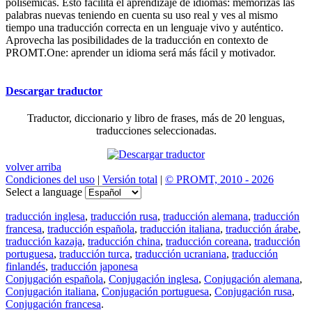
polisémicas. Esto facilita el aprendizaje de idiomas: memorizas las
palabras nuevas teniendo en cuenta su uso real y ves al mismo
tiempo una traducción correcta en un lenguaje vivo y auténtico.
Aprovecha las posibilidades de la traducción en contexto de
PROMT.One: aprender un idioma será más fácil y motivador.
Descargar traductor
Traductor, diccionario y libro de frases, más de 20 lenguas,
traducciones seleccionadas.
volver arriba
Condiciones del uso
|
Versión total
|
© PROMT, 2010 - 2026
Select a language
traducción inglesa
,
traducción rusa
,
traducción alemana
,
traducción
francesa
,
traducción española
,
traducción italiana
,
traducción árabe
,
traducción kazaja
,
traducción china
,
traducción coreana
,
traducción
portuguesa
,
traducción turca
,
traducción ucraniana
,
traducción
finlandés
,
traducción japonesa
Conjugación española
,
Conjugación inglesa
,
Conjugación alemana
,
Conjugación italiana
,
Conjugación portuguesa
,
Conjugación rusa
,
Conjugación francesa
.