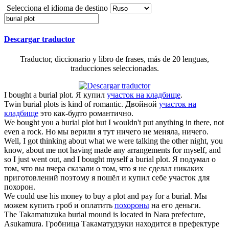
Selecciona el idioma de destino
Descargar traductor
Traductor, diccionario y libro de frases, más de 20 lenguas,
traducciones seleccionadas.
I bought a
burial plot
.
Я купил
участок на кладбище
.
Twin
burial plots
is kind of romantic.
Двойной
участок на
кладбище
это как-будто романтично.
We bought you a
burial plot
but I wouldn't put anything in there, not
even a rock.
Но мы верили я тут ничего не меняла, ничего.
Well, I got thinking about what we were talking the other night, you
know, about me not having made any arrangements for myself, and
so I just went out, and I bought myself a
burial plot
.
Я подумал о
том, что вы вчера сказали о том, что я не сделал никаких
приготовлений поэтому я пошёл и купил себе участок для
похорон.
We could use his money to buy a
plot
and pay for a
burial
.
Мы
можем купить гроб и оплатить
похороны
на его деньги.
The Takamatuzuka
burial
mound is located in Nara prefecture,
Asukamura.
Гробница Такаматудзуки находится в префектуре