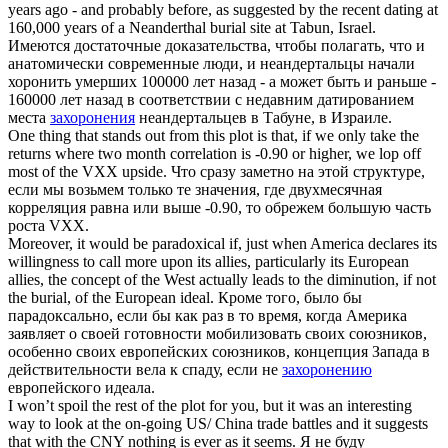
years ago - and probably before, as suggested by the recent dating at
160,000 years of a Neanderthal
burial
site at Tabun, Israel.
Имеются достаточные доказательства, чтобы полагать, что и
анатомически современные люди, и неандертальцы начали
хоронить умерших 100000 лет назад - а может быть и раньше -
160000 лет назад в соответствии с недавним датированием
места
захоронения
неандертальцев в Табуне, в Израиле.
One thing that stands out from this
plot
is that, if we only take the
returns where two month correlation is -0.90 or higher, we lop off
most of the VXX upside.
Что сразу заметно на этой структуре,
если мы возьмем только те значения, где двухмесячная
корреляция равна или выше -0.90, то обрежем большую часть
роста VXX.
Moreover, it would be paradoxical if, just when America declares its
willingness to call more upon its allies, particularly its European
allies, the concept of the West actually leads to the diminution, if not
the
burial
, of the European ideal.
Кроме того, было бы
парадоксально, если бы как раз в то время, когда Америка
заявляет о своей готовности мобилизовать своих союзников,
особенно своих европейских союзников, концепция Запада в
действительности вела к спаду, если не
захоронению
европейского идеала.
I won’t spoil the rest of the
plot
for you, but it was an interesting
way to look at the on-going US/ China trade battles and it suggests
that with the CNY nothing is ever as it seems.
Я не буду