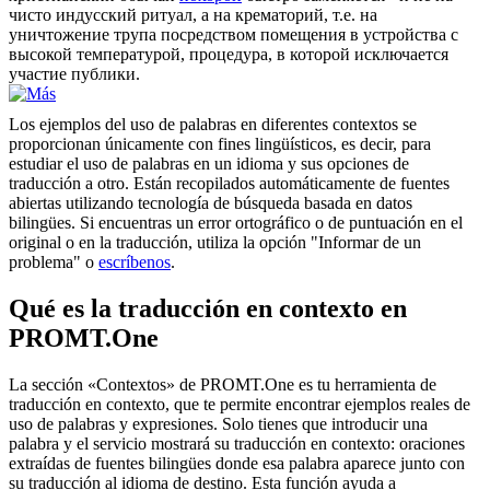
чисто индусский ритуал, а на крематорий, т.е. на
уничтожение трупа посредством помещения в устройства с
высокой температурой, процедура, в которой исключается
участие публики.
Los ejemplos del uso de palabras en diferentes contextos se
proporcionan únicamente con fines lingüísticos, es decir, para
estudiar el uso de palabras en un idioma y sus opciones de
traducción a otro. Están recopilados automáticamente de fuentes
abiertas utilizando tecnología de búsqueda basada en datos
bilingües. Si encuentras un error ortográfico o de puntuación en el
original o en la traducción, utiliza la opción "Informar de un
problema" o
escríbenos
.
Qué es la traducción en contexto en
PROMT.One
La sección «Contextos» de PROMT.One es tu herramienta de
traducción en contexto, que te permite encontrar ejemplos reales de
uso de palabras y expresiones. Solo tienes que introducir una
palabra y el servicio mostrará su traducción en contexto: oraciones
extraídas de fuentes bilingües donde esa palabra aparece junto con
su traducción al idioma de destino. Esta función ayuda a