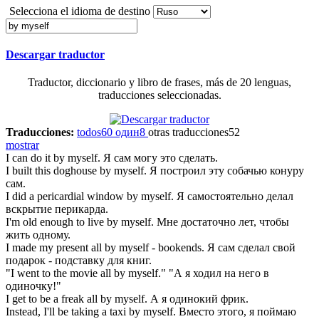
Selecciona el idioma de destino
Descargar traductor
Traductor, diccionario y libro de frases, más de 20 lenguas,
traducciones seleccionadas.
Traducciones:
todos
60
один
8
otras traducciones
52
mostrar
I can do it
by myself
.
Я сам могу это сделать.
I built this doghouse
by myself
.
Я построил эту собачью конуру
сам.
I did a pericardial window
by myself
.
Я самостоятельно делал
вскрытие перикарда.
I'm old enough to live
by myself
.
Мне достаточно лет, чтобы
жить одному.
I made my present all
by myself
- bookends.
Я сам сделал свой
подарок - подставку для книг.
"I went to the movie all
by myself
."
"А я ходил на него в
одиночку!"
I get to be a freak all
by myself
.
А я одинокий фрик.
Instead, I'll be taking a taxi
by myself
.
Вместо этого, я поймаю