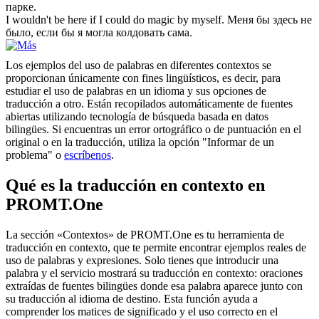
парке.
I wouldn't be here if I could do magic
by myself
.
Меня бы здесь не
было, если бы я могла колдовать сама.
Los ejemplos del uso de palabras en diferentes contextos se
proporcionan únicamente con fines lingüísticos, es decir, para
estudiar el uso de palabras en un idioma y sus opciones de
traducción a otro. Están recopilados automáticamente de fuentes
abiertas utilizando tecnología de búsqueda basada en datos
bilingües. Si encuentras un error ortográfico o de puntuación en el
original o en la traducción, utiliza la opción "Informar de un
problema" o
escríbenos
.
Qué es la traducción en contexto en
PROMT.One
La sección «Contextos» de PROMT.One es tu herramienta de
traducción en contexto, que te permite encontrar ejemplos reales de
uso de palabras y expresiones. Solo tienes que introducir una
palabra y el servicio mostrará su traducción en contexto: oraciones
extraídas de fuentes bilingües donde esa palabra aparece junto con
su traducción al idioma de destino. Esta función ayuda a
comprender los matices de significado y el uso correcto en el