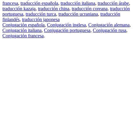
francesa
,
traducción española
,
traducción italiana
,
traducción árabe
,
traducción kazaja
,
traducción china
,
traducción coreana
,
traducción
portuguesa
,
traducción turca
,
traducción ucraniana
,
traducción
finlandés
,
traducción japonesa
Conjugación española
,
Conjugación inglesa
,
Conjugación alemana
,
Conjugación italiana
,
Conjugación portuguesa
,
Conjugación rusa
,
Conjugación francesa
.
Features
Traducción de textos
Ejemplos de contextos
Conjugación y Declinación
Free apps
PROMT.One para iOS
PROMT.One para Android
Offers
Para desarrolladores