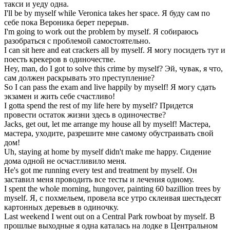
такси и уеду одна.
I'll be
by myself
while Veronica takes her space.
Я буду сам по
себе пока Вероника берет перерыв.
I'm going to work out the problem
by myself
.
Я собираюсь
разобраться с проблемой самостоятельно.
I can sit here and eat crackers all
by myself
.
Я могу посидеть тут и
поесть крекеров в одиночестве.
Hey, man, do I got to solve this crime
by myself
?
Эй, чувак, я что,
сам должен раскрывать это преступление?
So I can pass the exam and live happily
by myself
!
Я могу сдать
экзамен и жить себе счастливо!
I gotta spend the rest of my life here
by myself
?
Придется
провести остаток жизни здесь в одиночестве?
Jacks, get out, let me arrange my house all
by myself
!
Мастера,
мастера, уходите, разрешите мне самому обустраивать свой
дом!
Uh, staying at home
by myself
didn't make me happy.
Сидение
дома одной не осчастливило меня.
He's got me running every test and treatment
by myself
.
Он
заставил меня проводить все тесты и лечения одному.
I spent the whole morning, hungover, painting 60 bazillion trees
by
myself
.
Я, с похмельем, провела все утро склеивая шестьдесят
картонных деревьев в одиночку.
Last weekend I went out on a Central Park rowboat
by myself
.
В
прошлые выходные я одна каталась на лодке в Центральном