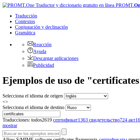
PROMT.
On
Traducción
Contextos
Conjugación
y declinación
Gramática
Reacción
Ayuda
Descargar aplicaciones
Publicidad
Ejemplos de uso de "certificates
Selecciona el idioma de origen
<>
Selecciona el idioma de destino
Traducciones:
todos
2619
сертификат
1363
свидетельство
724
акт
1
mostrar
Allow S/MIME software
certificates
Разрешить
сертификаты
прогр