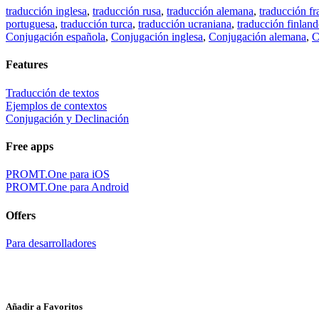
traducción inglesa
,
traducción rusa
,
traducción alemana
,
traducción fr
portuguesa
,
traducción turca
,
traducción ucraniana
,
traducción finland
Conjugación española
,
Conjugación inglesa
,
Conjugación alemana
,
C
Features
Traducción de textos
Ejemplos de contextos
Conjugación y Declinación
Free apps
PROMT.One para iOS
PROMT.One para Android
Offers
Para desarrolladores
Añadir a Favoritos