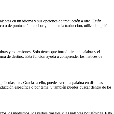
palabras en un idioma y sus opciones de traducción a otro. Están
o o de puntuación en el original o en la traducción, utiliza la opción
ras y expresiones. Solo tienes que introducir una palabra y el
dioma de destino. Esta función ayuda a comprender los matices de
elículas, etc. Gracias a ello, puedes ver una palabra en distintas
traducción específica o por tema, y también puedes buscar dentro de los
xtos los modismos, los verbos frasales y las palabras polisémicas. Esto