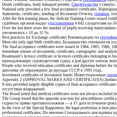
Death
certificates
, body transport permits.
Свидетельства
о смерти, 
National only provided a few final acceptance
certificates
.
Корпораци
Statements,
certificates
, sending of documents
Отчеты,
справки
, от
After the first training phase, the Judicial Training Centre issued
certif
судебных органов выдал
удостоверения
4 642 слушателям на 16
Over the last three years the number of pupils receiving matriculation
увеличилось с 10 до 32 %;
Best practices for Exchange
certificates
Рекомендации по
сертифик
Most obs only sign birth
certificates
.
Большинство гинекологов по
The final acceptance
certificates
were issued in 1984, 1985, 1986, 19
immediate release of documents,
certificates
, cartographic and analyt
Boatmaster's licence certificate or licences
certificates
belonging to boa
принадлежащие судоводителям судна, а для других членов эки
People who received education
certificates
and diplomas before the fa
дипломы об образовании до распада СССР в 1991 году.
Investment
certificates
of investment funds;
Инвестиционные
серт
Appendix 2 (APPROVAL MARKS AND
CERTIFICATES
)
Добав
It also provided largely illegible copies of final acceptance
certificates
отсутствии возражений.
The Board noted that medical
certificates
were not always included in
The Group found that the opposite was true for airworthiness
certifica
годности прямо противоположная — в 17 дата истечения срока д
In the view of the Special Rapporteur, the legal profession is best p
professional
certificates
.
По мнению Специального докладчика про