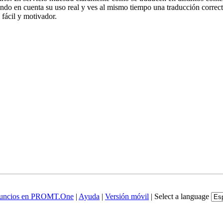
iendo en cuenta su uso real y ves al mismo tiempo una traducción correct
fácil y motivador.
uncios en PROMT.One
|
Ayuda
|
Versión móvil
|
Select a language