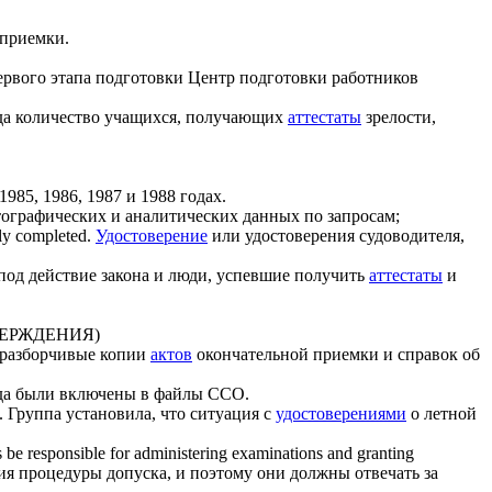
приемки.
рвого этапа подготовки Центр подготовки работников
ода количество учащихся, получающих
аттестаты
зрелости,
985, 1986, 1987 и 1988 годах.
ртографических и аналитических данных по запросам;
ly completed.
Удостоверение
или удостоверения судоводителя,
под действие закона и люди, успевшие получить
аттестаты
и
ЕРЖДЕНИЯ)
еразборчивые копии
актов
окончательной приемки и справок об
да были включены в файлы ССО.
.
Группа установила, что ситуация с
удостоверениями
о летной
s be responsible for administering examinations and granting
я процедуры допуска, и поэтому они должны отвечать за