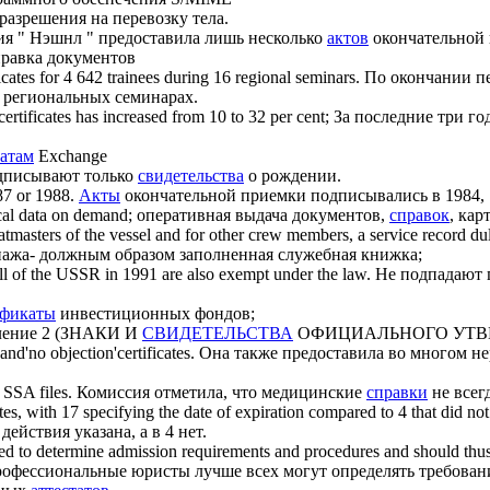
разрешения на перевозку тела.
я " Нэшнл " предоставила лишь несколько
актов
окончательной 
правка документов
icates
for 4 642 trainees during 16 regional seminars.
По окончании пе
 региональных семинарах.
certificates
has increased from 10 to 32 per cent;
За последние три г
атам
Exchange
дписывают только
свидетельства
о рождении.
87 or 1988.
Акты
окончательной приемки подписывались в 1984, 1
ical data on demand;
оперативная выдача документов,
справок
, ка
tmasters of the vessel and for other crew members, a service record du
пажа- должным образом заполненная служебная книжка;
ll of the USSR in 1991 are also exempt under the law.
Не подпадают 
ификаты
инвестиционных фондов;
ление 2 (ЗНАКИ И
СВИДЕТЕЛЬСТВА
ОФИЦИАЛЬНОГО УТВ
and'no objection'certificates.
Она также предоставила во многом н
 SSA files.
Комиссия отметила, что медицинские
справки
не всег
tes
, with 17 specifying the date of expiration compared to 4 that did not
ействия указана, а в 4 нет.
laced to determine admission requirements and procedures and should thu
фессиональные юристы лучше всех могут определять требовани