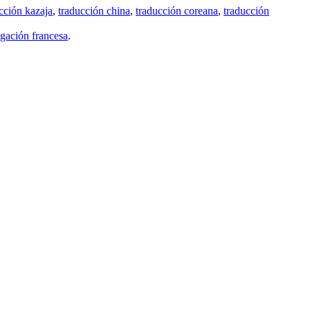
cción kazaja
,
traducción china
,
traducción coreana
,
traducción
gación francesa
.