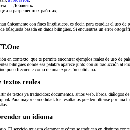
ьных
аттестатов
.
затем — Добавить.
ации и разрешенных работах;
an únicamente con fines lingüísticos, es decir, para estudiar el uso de 
de búsqueda basada en datos bilingües. Si encuentras un error ortográfic
MT.One
en contexto, que te permite encontrar ejemplos reales de uso de palab
uentes bilingües donde esa palabra aparece junto con su traducción al i
érmino poco frecuente como de una expresión cotidiana.
 textos reales
r de textos ya traducidos: documentos, sitios web, libros, diálogos de p
loquial. Para mayor comodidad, los resultados pueden filtrarse por una 
itas.
prender un idioma
rio. El servicio muestra claramente cómo se traducen en distintos conte