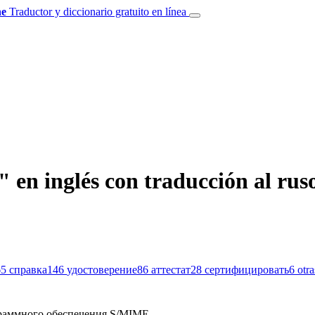
e
Traductor y diccionario gratuito en línea
" en inglés con traducción al rus
65
справка
146
удостоверение
86
аттестат
28
сертифицировать
6
otr
аммного обеспечения S/MIME