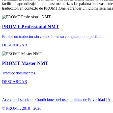
facilita el aprendizaje de idiomas: memorizas las palabras nuevas ten
traducción en contexto de PROMT.One: aprender un idioma será más 
PROMT Professional NMT
Pruebe un traductor sin conexión en su computadora o portátil
DESCARGAR
PROMT Master NMT
Traduce documentos
DESCARGAR
Acerca del servicio
|
Condiciones del uso
|
Política de Privacidad
|
An
© PROMT, 2010 - 2026