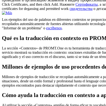
проведение и организацию экзаменов и выдачу профессионал
Click
Certificates
, and then click Add.
Нажмите
Сертификаты
, а 
certificates
for degassing and permitted work
свидетельства
о дегаз
Los ejemplos del uso de palabras en diferentes contextos se proporcion
recopilados automáticamente de fuentes abiertas utilizando tecnología 
"Informar de un problema" o
escríbenos
.
Qué es la traducción en contexto en PRO
La sección «Contextos» de PROMT.One es tu herramienta de traducción 
servicio mostrará su traducción en contexto: oraciones extraídas de f
significado y el uso correcto en el discurso, tanto si se trata de un t
Millones de ejemplos de uso procedentes de
Millones de ejemplos de traducción se recopilan automáticamente a parti
situaciones, desde un estilo formal y profesional hasta el lenguaje co
ejemplos encontrados para destacar rápidamente el contexto que neces
Cómo ayuda la traducción en contexto a a
Al utilizar la sección «Contextos» amplías de forma eficaz tu vocabula