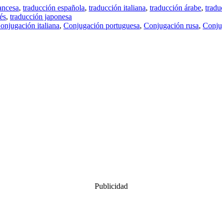
ancesa
,
traducción española
,
traducción italiana
,
traducción árabe
,
tradu
és
,
traducción japonesa
onjugación italiana
,
Conjugación portuguesa
,
Conjugación rusa
,
Conju
Publicidad