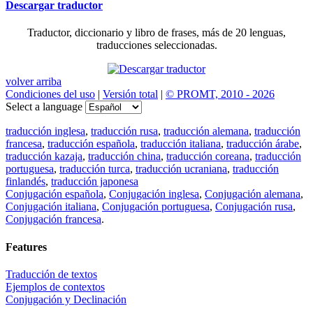
Descargar traductor
Traductor, diccionario y libro de frases, más de 20 lenguas,
traducciones seleccionadas.
volver arriba
Condiciones del uso
|
Versión total
|
© PROMT, 2010 - 2026
Select a language
traducción inglesa
,
traducción rusa
,
traducción alemana
,
traducción
francesa
,
traducción española
,
traducción italiana
,
traducción árabe
,
traducción kazaja
,
traducción china
,
traducción coreana
,
traducción
portuguesa
,
traducción turca
,
traducción ucraniana
,
traducción
finlandés
,
traducción japonesa
Conjugación española
,
Conjugación inglesa
,
Conjugación alemana
,
Conjugación italiana
,
Conjugación portuguesa
,
Conjugación rusa
,
Conjugación francesa
.
Features
Traducción de textos
Ejemplos de contextos
Conjugación y Declinación