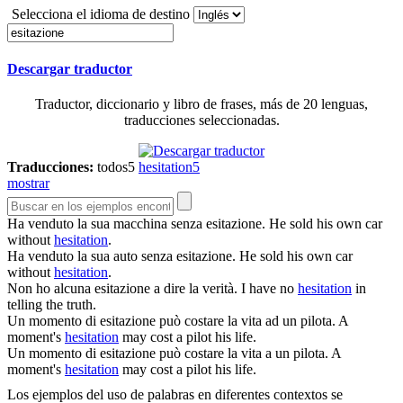
Selecciona el idioma de destino
Descargar traductor
Traductor, diccionario y libro de frases, más de 20 lenguas,
traducciones seleccionadas.
Traducciones:
todos
5
hesitation
5
mostrar
Ha venduto la sua macchina senza
esitazione
.
He sold his own car
without
hesitation
.
Ha venduto la sua auto senza
esitazione
.
He sold his own car
without
hesitation
.
Non ho alcuna
esitazione
a dire la verità.
I have no
hesitation
in
telling the truth.
Un momento di
esitazione
può costare la vita ad un pilota.
A
moment's
hesitation
may cost a pilot his life.
Un momento di
esitazione
può costare la vita a un pilota.
A
moment's
hesitation
may cost a pilot his life.
Los ejemplos del uso de palabras en diferentes contextos se