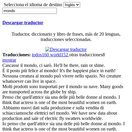
Selecciona el idioma de destino
Descargar traductor
Traductor, diccionario y libro de frases, más de 20 lenguas,
traducciones seleccionadas.
Traducciones:
todos
160
world
152
otras traducciones
8
mostrar
Cascasse il
mondo
, ci sarò.
He'll be there, rain or shine.
È il posto più felice al
mondo
!
It's the happiest place in earth!
Nessuna creatura al
mondo
può vivere nello spazio.
No creature
whatsoever can live in space.
Molti prodotti sono trasportati per il
mondo
su nave.
Many goods
are transported across the globe by ship.
Penso che quell'attrice sia una delle più belle donne al
mondo
.
I
think that actress is one of the most beautiful women on earth.
Abbiamo nuovi dati sulla produzione e sulla vendita di
schiacciamosche elettrici nel
mondo
.
We have new data about
production and sale of electric fly swatters worldwide.
Io penso che quell'attrice sia una delle più belle donne al
mondo
.
I
think that actress is one of the most beautiful women on earth.