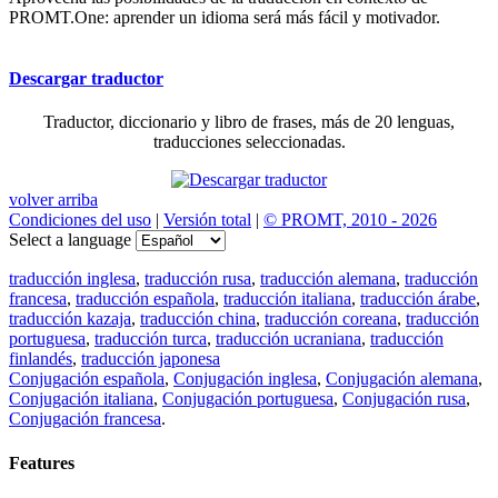
PROMT.One: aprender un idioma será más fácil y motivador.
Descargar traductor
Traductor, diccionario y libro de frases, más de 20 lenguas,
traducciones seleccionadas.
volver arriba
Condiciones del uso
|
Versión total
|
© PROMT, 2010 - 2026
Select a language
traducción inglesa
,
traducción rusa
,
traducción alemana
,
traducción
francesa
,
traducción española
,
traducción italiana
,
traducción árabe
,
traducción kazaja
,
traducción china
,
traducción coreana
,
traducción
portuguesa
,
traducción turca
,
traducción ucraniana
,
traducción
finlandés
,
traducción japonesa
Conjugación española
,
Conjugación inglesa
,
Conjugación alemana
,
Conjugación italiana
,
Conjugación portuguesa
,
Conjugación rusa
,
Conjugación francesa
.
Features