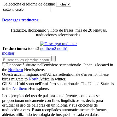
Selecciona el idioma de destino
Descargar traductor
Traductor, diccionario y libro de frases, más de 20 lenguas,
traducciones seleccionadas.
Traducciones:
todos
3
northern
2
north
1
mostrar
Il Giappone è situato nell'emisfero
settentrionale
.
Japan is located in
the
Northern
Hemisphere.
Questi uccelli migrano nell'Africa
settentrionale
d'inverno.
These
birds migrate to
North
Africa in winter.
Gli Stati Uniti sono nell'emisfero
settentrionale
.
The United States is
in the
Northern
Hemisphere.
Los ejemplos del uso de palabras en diferentes contextos se
proporcionan únicamente con fines lingüísticos, es decir, para
estudiar el uso de palabras en un idioma y sus opciones de
traducción a otro. Están recopilados automáticamente de fuentes
abiertas utilizando tecnología de búsqueda basada en datos