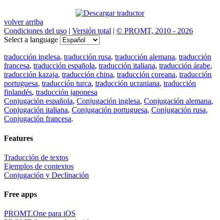
volver arriba
Condiciones del uso
|
Versión total
|
© PROMT, 2010 - 2026
Select a language
traducción inglesa
,
traducción rusa
,
traducción alemana
,
traducción
francesa
,
traducción española
,
traducción italiana
,
traducción árabe
,
traducción kazaja
,
traducción china
,
traducción coreana
,
traducción
portuguesa
,
traducción turca
,
traducción ucraniana
,
traducción
finlandés
,
traducción japonesa
Conjugación española
,
Conjugación inglesa
,
Conjugación alemana
,
Conjugación italiana
,
Conjugación portuguesa
,
Conjugación rusa
,
Conjugación francesa
.
Features
Traducción de textos
Ejemplos de contextos
Conjugación y Declinación
Free apps
PROMT.One para iOS