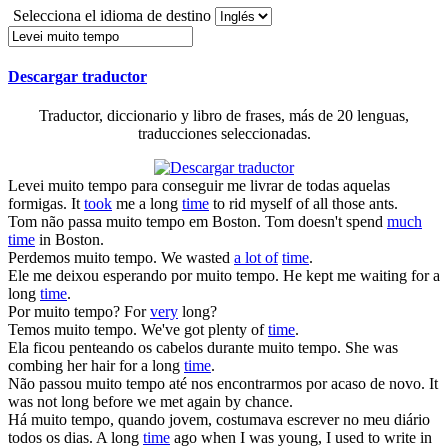
Selecciona el idioma de destino
Descargar traductor
Traductor, diccionario y libro de frases, más de 20 lenguas,
traducciones seleccionadas.
Levei muito tempo
para conseguir me livrar de todas aquelas
formigas.
It
took
me a long
time
to rid myself of all those ants.
Tom não passa
muito tempo
em Boston.
Tom doesn't spend
much
time
in Boston.
Perdemos
muito tempo
.
We wasted
a lot of
time
.
Ele me deixou esperando por
muito tempo
.
He kept me waiting for a
long
time
.
Por
muito tempo
?
For
very
long?
Temos
muito tempo
.
We've got plenty of
time
.
Ela ficou penteando os cabelos durante
muito tempo
.
She was
combing her hair for a long
time
.
Não passou
muito tempo
até nos encontrarmos por acaso de novo.
It
was not long before we met again by chance.
Há
muito tempo
, quando jovem, costumava escrever no meu diário
todos os dias.
A long
time
ago when I was young, I used to write in