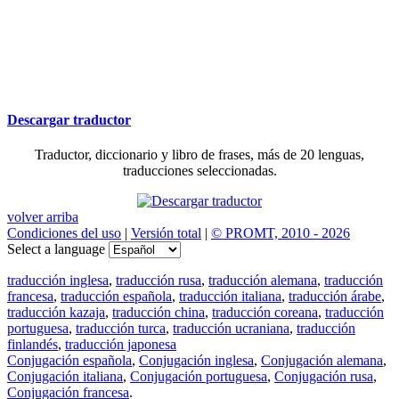
Descargar traductor
Traductor, diccionario y libro de frases, más de 20 lenguas,
traducciones seleccionadas.
volver arriba
Condiciones del uso
|
Versión total
|
© PROMT, 2010 - 2026
Select a language
traducción inglesa
,
traducción rusa
,
traducción alemana
,
traducción
francesa
,
traducción española
,
traducción italiana
,
traducción árabe
,
traducción kazaja
,
traducción china
,
traducción coreana
,
traducción
portuguesa
,
traducción turca
,
traducción ucraniana
,
traducción
finlandés
,
traducción japonesa
Conjugación española
,
Conjugación inglesa
,
Conjugación alemana
,
Conjugación italiana
,
Conjugación portuguesa
,
Conjugación rusa
,
Conjugación francesa
.