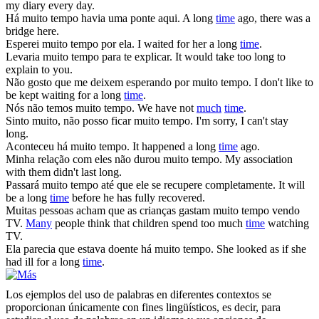
my diary every day.
Há
muito tempo
havia uma ponte aqui.
A long
time
ago, there was a
bridge here.
Esperei
muito tempo
por ela.
I waited for her a long
time
.
Levaria
muito tempo
para te explicar.
It would take too long to
explain to you.
Não gosto que me deixem esperando por
muito tempo
.
I don't like to
be kept waiting for a long
time
.
Nós não temos
muito tempo
.
We have not
much
time
.
Sinto muito, não posso ficar
muito tempo
.
I'm sorry, I can't stay
long.
Aconteceu há
muito tempo
.
It happened a long
time
ago.
Minha relação com eles não durou
muito tempo
.
My association
with them didn't last long.
Passará
muito tempo
até que ele se recupere completamente.
It will
be a long
time
before he has fully recovered.
Muitas pessoas acham que as crianças gastam
muito tempo
vendo
TV.
Many
people think that children spend too much
time
watching
TV.
Ela parecia que estava doente há
muito tempo
.
She looked as if she
had ill for a long
time
.
Los ejemplos del uso de palabras en diferentes contextos se
proporcionan únicamente con fines lingüísticos, es decir, para