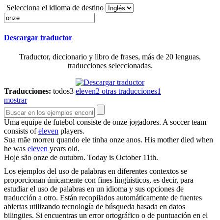
Selecciona el idioma de destino
Descargar traductor
Traductor, diccionario y libro de frases, más de 20 lenguas,
traducciones seleccionadas.
Traducciones:
todos
3
eleven
2
otras traducciones
1
mostrar
Uma equipe de futebol consiste de
onze
jogadores.
A soccer team
consists of
eleven
players.
Sua mãe morreu quando ele tinha
onze
anos.
His mother died when
he was
eleven
years old.
Hoje são
onze
de outubro.
Today is October 11th.
Los ejemplos del uso de palabras en diferentes contextos se
proporcionan únicamente con fines lingüísticos, es decir, para
estudiar el uso de palabras en un idioma y sus opciones de
traducción a otro. Están recopilados automáticamente de fuentes
abiertas utilizando tecnología de búsqueda basada en datos
bilingües. Si encuentras un error ortográfico o de puntuación en el