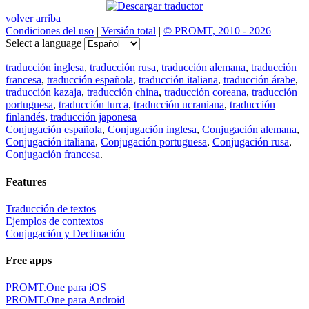
volver arriba
Condiciones del uso
|
Versión total
|
© PROMT, 2010 - 2026
Select a language
traducción inglesa
,
traducción rusa
,
traducción alemana
,
traducción
francesa
,
traducción española
,
traducción italiana
,
traducción árabe
,
traducción kazaja
,
traducción china
,
traducción coreana
,
traducción
portuguesa
,
traducción turca
,
traducción ucraniana
,
traducción
finlandés
,
traducción japonesa
Conjugación española
,
Conjugación inglesa
,
Conjugación alemana
,
Conjugación italiana
,
Conjugación portuguesa
,
Conjugación rusa
,
Conjugación francesa
.
Features
Traducción de textos
Ejemplos de contextos
Conjugación y Declinación
Free apps
PROMT.One para iOS
PROMT.One para Android