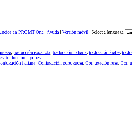
uncios en PROMT.One
|
Ayuda
|
Versión móvil
|
Select a language
ancesa
,
traducción española
,
traducción italiana
,
traducción árabe
,
tradu
és
,
traducción japonesa
onjugación italiana
,
Conjugación portuguesa
,
Conjugación rusa
,
Conju