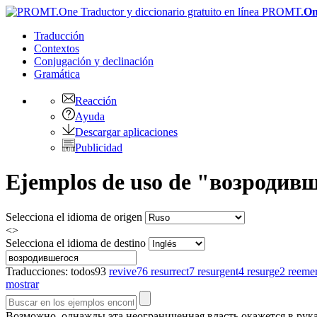
PROMT.
On
Traducción
Contextos
Conjugación
y declinación
Gramática
Reacción
Ayuda
Descargar aplicaciones
Publicidad
Ejemplos de uso de "возродивше
Selecciona el idioma de origen
<>
Selecciona el idioma de destino
Traducciones:
todos
93
revive
76
resurrect
7
resurgent
4
resurge
2
reeme
mostrar
Возможно, однажды эта неограниченная власть окажется в рук