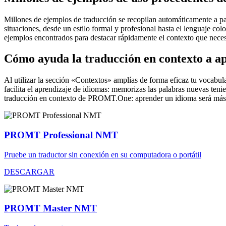
Millones de ejemplos de traducción se recopilan automáticamente a parti
situaciones, desde un estilo formal y profesional hasta el lenguaje co
ejemplos encontrados para destacar rápidamente el contexto que neces
Cómo ayuda la traducción en contexto a a
Al utilizar la sección «Contextos» amplías de forma eficaz tu vocabula
facilita el aprendizaje de idiomas: memorizas las palabras nuevas ten
traducción en contexto de PROMT.One: aprender un idioma será más 
PROMT Professional NMT
Pruebe un traductor sin conexión en su computadora o portátil
DESCARGAR
PROMT Master NMT