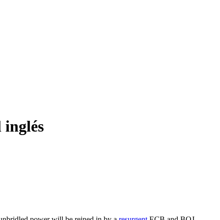
 inglés
unbridled power will be reined in by a
resurgent
ECB and BOJ.