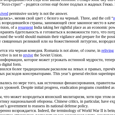
 "Уолл-стрит" - родятся сотни ещё более подлых и жадных Гекко.
vived
permissive society is not the answer.
далась
», меняя свой цвет с белого на черный.
Three, and the cell “
r
к
возродившейся
страны, занимающей свое законное место в кач
vision, of a
resurgent
India taking her rightful place as an economic po
ранять бдительность и готовиться к возможности того, что пот
round the world should maintain their vigilance and prepare for the poss
у священных реликвий или на божественной литургии,
возродил
ется
эта черная комедия.
Romania is not alone, of course, in
reliving
ctive is not to
revive
the Soviet Union.
 информации, которое может угрожать истинной мудрости, тепе
 digital form.
олнился более традиционным расколом на левых и правых, прич
ых расходов консерваторами.
This year’s general election superimpos
вались по мере того, как источники финансирования, правитель
х уровней.
Despite initial progress, eradication programs crumbled a
м, что может
возродиться
японский милитаризм, хотя при этом 
итику национальной обороны.
Chinese critics, in particular, have 
pan’s government to reassess its national defense policy.
еренно
возрождается
.
Indeed, the terminology of World War II is bein