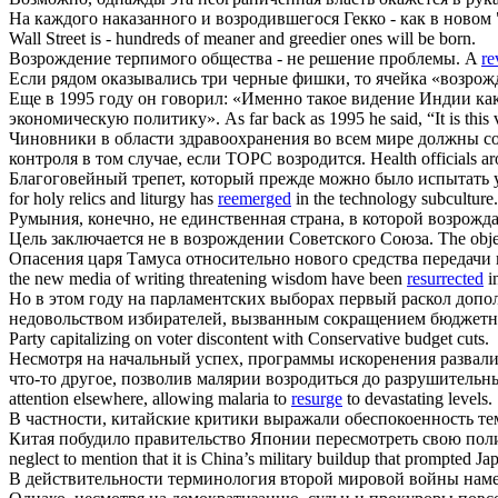
На каждого наказанного и
возродившегося
Гекко - как в новом
Wall Street is - hundreds of meaner and greedier ones will be born.
Возрождение
терпимого общества - не решение проблемы.
A
re
Если рядом оказывались три черные фишки, то ячейка «
возрож
Еще в 1995 году он говорил: «Именно такое видение Индии ка
экономическую политику».
As far back as 1995 he said, “It is this 
Чиновники в области здравоохранения во всем мире должны сох
контроля в том случае, если ТОРС
возродится
.
Health officials a
Благоговейный трепет, который прежде можно было испытать 
for holy relics and liturgy has
reemerged
in the technology subculture.
Румыния, конечно, не единственная страна, в которой
возрожда
Цель заключается не в
возрождении
Советского Союза.
The obje
Опасения царя Тамуса относительно нового средства передачи
the new media of writing threatening wisdom have been
resurrected
in
Но в этом году на парламентских выборах первый раскол доп
недовольством избирателей, вызванным сокращением бюджетн
Party capitalizing on voter discontent with Conservative budget cuts.
Несмотря на начальный успех, программы искоренения развали
что-то другое, позволив малярии
возродиться
до разрушительны
attention elsewhere, allowing malaria to
resurge
to devastating levels.
В частности, китайские критики выражали обеспокоенность те
Китая побудило правительство Японии пересмотреть свою пол
neglect to mention that it is China’s military buildup that prompted Ja
В действительности терминология второй мировой войны нам