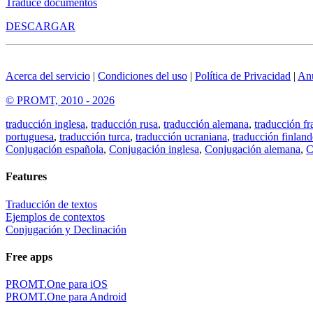
Traduce documentos
DESCARGAR
Acerca del servicio
|
Condiciones del uso
|
Política de Privacidad
|
An
© PROMT, 2010 - 2026
traducción inglesa
,
traducción rusa
,
traducción alemana
,
traducción fr
portuguesa
,
traducción turca
,
traducción ucraniana
,
traducción finland
Conjugación española
,
Conjugación inglesa
,
Conjugación alemana
,
C
Features
Traducción de textos
Ejemplos de contextos
Conjugación y Declinación
Free apps
PROMT.One para iOS
PROMT.One para Android