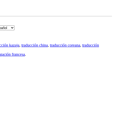
cción kazaja
,
traducción china
,
traducción coreana
,
traducción
gación francesa
.