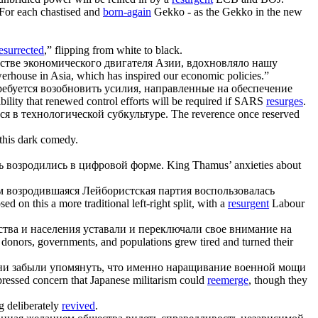
For each chastised and
born-again
Gekko - as the Gekko in the new
esurrected
,” flipping from white to black.
естве экономического двигателя Азии, вдохновляло нашу
werhouse in Asia, which has inspired our economic policies.”
ребуется возобновить усилия, направленные на обеспечение
ibility that renewed control efforts will be required if SARS
resurges
.
ся
в технологической субкультуре.
The reverence once reserved
this dark comedy.
рь
возродились
в цифровой форме.
King Thamus’ anxieties about
ём
возродившаяся
Лейбористская партия воспользовалась
ed on this a more traditional left-right split, with a
resurgent
Labour
ства и населения уставали и переключали свое внимание на
s donors, governments, and populations grew tired and turned their
они забыли упомянуть, что именно наращивание военной мощи
expressed concern that Japanese militarism could
reemerge
, though they
g deliberately
revived
.