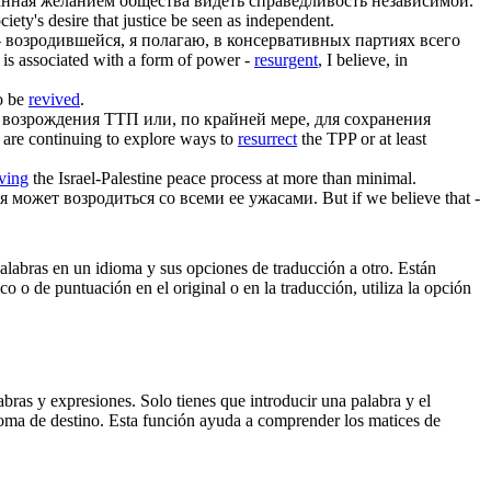
анная желанием общества видеть справедливость независимой.
ciety's desire that justice be seen as independent.
-
возродившейся
, я полагаю, в консервативных партиях всего
y is associated with a form of power -
resurgent
, I believe, in
to be
revived
.
я
возрождения
ТТП или, по крайней мере, для сохранения
are continuing to explore ways to
resurrect
the TPP or at least
ving
the Israel-Palestine peace process at more than minimal.
ия может
возродиться
со всеми ее ужасами.
But if we believe that -
palabras en un idioma y sus opciones de traducción a otro. Están
o o de puntuación en el original o en la traducción, utiliza la opción
ras y expresiones. Solo tienes que introducir una palabra y el
dioma de destino. Esta función ayuda a comprender los matices de