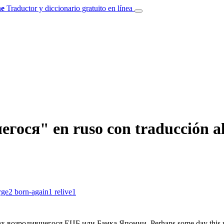
e
Traductor y diccionario gratuito en línea
гося" en ruso con traducción al
rge
2
born-again
1
relive
1
ах
возродившегося
ЕЦБ или Банка Японии.
Perhaps some day this 