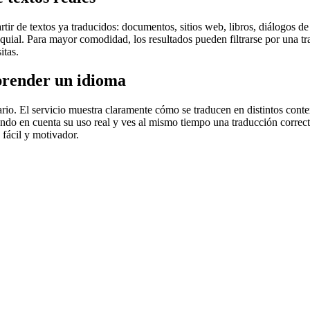
r de textos ya traducidos: documentos, sitios web, libros, diálogos de p
loquial. Para mayor comodidad, los resultados pueden filtrarse por una 
itas.
prender un idioma
rio. El servicio muestra claramente cómo se traducen en distintos conte
iendo en cuenta su uso real y ves al mismo tiempo una traducción correct
fácil y motivador.