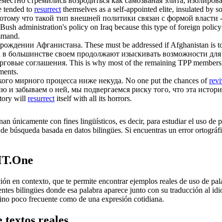
семестно стремились
возродиться
как самозваная элита, изолиров
e tended to
resurrect
themselves as a self-appointed elite, insulated by so
тому что такой тип внешней политики связан с формой власти 
Bush administration's policy on Iraq because this type of foreign polic
ommand.
зрождении
Афганистана.
These must be addressed if Afghanistan is 
а в большинстве своем продолжают изыскивать возможности дл
орговые соглашения.
This is why most of the remaining TPP members 
ements.
ого мирного процесса ниже некуда.
No one put the chances of
revi
ю и забываем о ней, мы подвергаемся риску того, что эта истор
story will
resurrect
itself with all its horrors.
an únicamente con fines lingüísticos, es decir, para estudiar el uso de 
de búsqueda basada en datos bilingües. Si encuentras un error ortográfic
MT.One
en contexto, que te permite encontrar ejemplos reales de uso de palab
uentes bilingües donde esa palabra aparece junto con su traducción al i
érmino poco frecuente como de una expresión cotidiana.
 textos reales