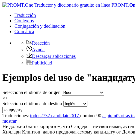
PROMT.
On
Traducción
Contextos
Conjugación
y declinación
Gramática
Reacción
Ayuda
Descargar aplicaciones
Publicidad
Ejemplos del uso de "кандидат
Selecciona el idioma de origen
<>
Selecciona el idioma de destino
Traducciones:
todos
2737
candidate
2617
nominee
90
aspirant
5
otras t
mostrar
Не должно быть сюрпризом, что Сандерс – независимый, ауте
Хиллари Клинтон, давно предполагаемому
кандидату
от Демок