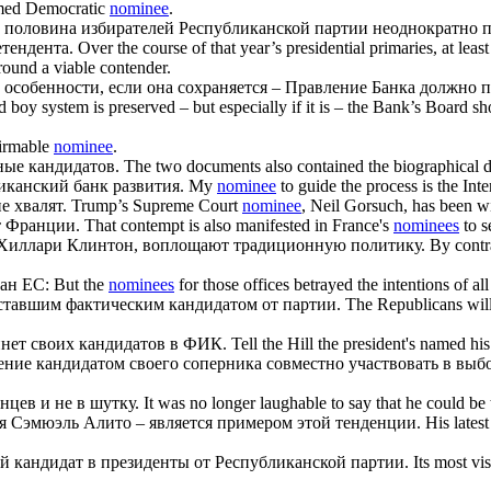
sumed Democratic
nominee
.
е, половина избирателей Республиканской партии неоднократно 
тендента.
Over the course of that year’s presidential primaries, at least
round a viable contender.
и в особенности, если она сохраняется – Правление Банка должн
d boy system is preserved – but especially if it is – the Bank’s Board 
firmable
nominee
.
нные
кандидатов
.
The two documents also contained the biographical d
канский банк развития.
My
nominee
to guide the process is the I
е хвалят.
Trump’s Supreme Court
nominee
, Neil Gorsuch, has been wi
 Франции.
That contempt is also manifested in France's
nominees
to s
 Хиллари Клинтон, воплощают традиционную политику.
By contr
ран ЕС:
But the
nominees
for those offices betrayed the intentions of a
 ставшим фактическим
кандидатом
от партии.
The Republicans will
инет своих
кандидатов
в ФИК.
Tell the Hill the president's named hi
шение
кандидатом
своего соперника совместно участвовать в выб
нцев и не в шутку.
It was no longer laughable to say that he could b
 Сэмюэль Алито – является примером этой тенденции.
His lates
ый
кандидат
в президенты от Республиканской партии.
Its most vi