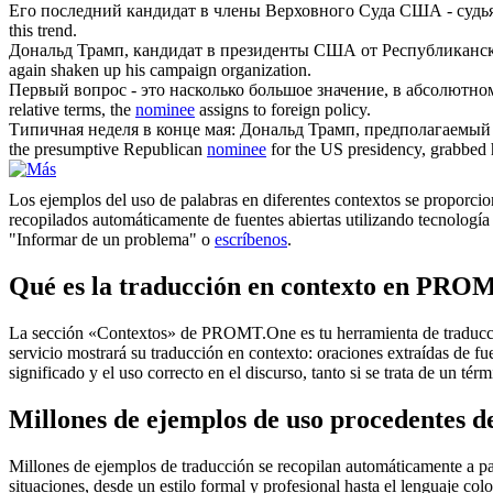
Его последний
кандидат
в члены Верховного Суда США - судья
this trend.
Дональд Трамп,
кандидат
в президенты США от Республиканско
again shaken up his campaign organization.
Первый вопрос - это насколько большое значение, в абсолютн
relative terms, the
nominee
assigns to foreign policy.
Типичная неделя в конце мая: Дональд Трамп, предполагаемы
the presumptive Republican
nominee
for the US presidency, grabbed h
Los ejemplos del uso de palabras en diferentes contextos se proporcion
recopilados automáticamente de fuentes abiertas utilizando tecnología 
"Informar de un problema" o
escríbenos
.
Qué es la traducción en contexto en PRO
La sección «Contextos» de PROMT.One es tu herramienta de traducción 
servicio mostrará su traducción en contexto: oraciones extraídas de f
significado y el uso correcto en el discurso, tanto si se trata de un t
Millones de ejemplos de uso procedentes de
Millones de ejemplos de traducción se recopilan automáticamente a parti
situaciones, desde un estilo formal y profesional hasta el lenguaje co