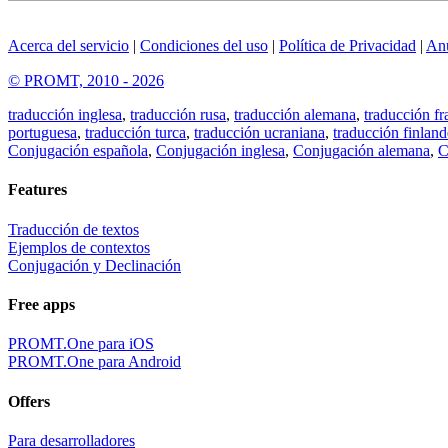
Acerca del servicio
|
Condiciones del uso
|
Política de Privacidad
|
An
© PROMT, 2010 - 2026
traducción inglesa
,
traducción rusa
,
traducción alemana
,
traducción fr
portuguesa
,
traducción turca
,
traducción ucraniana
,
traducción finland
Conjugación española
,
Conjugación inglesa
,
Conjugación alemana
,
C
Features
Traducción de textos
Ejemplos de contextos
Conjugación y Declinación
Free apps
PROMT.One para iOS
PROMT.One para Android
Offers
Para desarrolladores