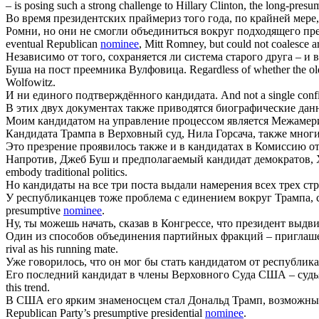
– is posing such a strong challenge to Hillary Clinton, the long-pre
Во время президентских праймериз того года, по крайней мер
Ромни, но они не смогли объединиться вокруг подходящего пре
eventual Republican
nominee
, Mitt Romney, but could not coalesce a
Независимо от того, сохраняется ли система старого друга – 
Буша на пост преемника Вулфовица.
Regardless of whether the ol
Wolfowitz.
И ни единого подтверждённого
кандидата
.
And not a single con
В этих двух документах также приводятся биографические да
Моим
кандидатом
на управление процессом является Межамери
Кандидата
Трампа в Верховный суд, Нила Горсача, также многи
Это презрение проявилось также и в
кандидатах
в Комиссию от
Напротив, Джеб Буш и предполагаемый
кандидат
демократов,
embody traditional politics.
Но
кандидаты
на все три поста выдали намерения всех трех ст
У республиканцев тоже проблема с единением вокруг Трампа,
presumptive
nominee
.
Ну, ты можешь начать, сказав в Конгрессе, что президент выдв
Один из способов объединения партийных фракций – пригла
rival as his running mate.
Уже говорилось, что он мог бы стать
кандидатом
от республика
Его последний
кандидат
в члены Верховного Суда США – судья
this trend.
В США его ярким знаменосцем стал Дональд Трамп, возможн
Republican Party’s presumptive presidential
nominee
.