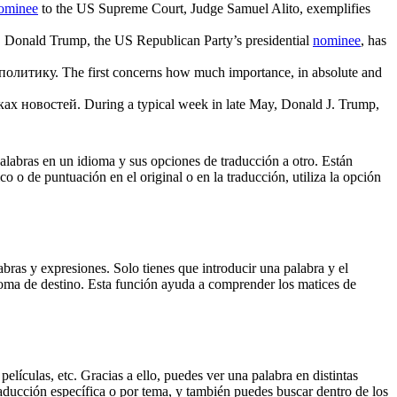
ominee
to the US Supreme Court, Judge Samuel Alito, exemplifies
.
Donald Trump, the US Republican Party’s presidential
nominee
, has
политику.
The first concerns how much importance, in absolute and
ах новостей.
During a typical week in late May, Donald J. Trump,
palabras en un idioma y sus opciones de traducción a otro. Están
o o de puntuación en el original o en la traducción, utiliza la opción
ras y expresiones. Solo tienes que introducir una palabra y el
dioma de destino. Esta función ayuda a comprender los matices de
elículas, etc. Gracias a ello, puedes ver una palabra en distintas
traducción específica o por tema, y también puedes buscar dentro de los