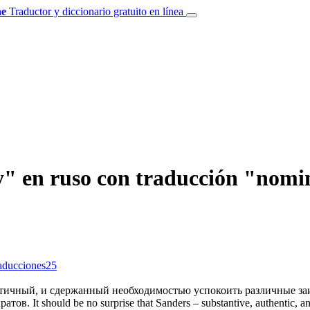
e
Traductor y diccionario gratuito en línea
у" en ruso con traducción "nomi
raducciones
25
нтичный, и сдержанный необходимостью успокоить различные з
ратов.
It should be no surprise that Sanders – substantive, authentic, a