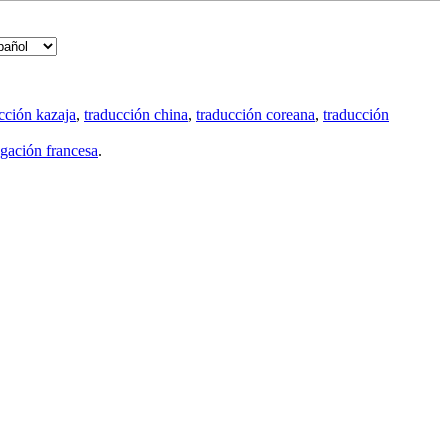
cción kazaja
,
traducción china
,
traducción coreana
,
traducción
gación francesa
.