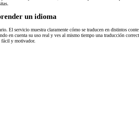
itas.
prender un idioma
rio. El servicio muestra claramente cómo se traducen en distintos conte
iendo en cuenta su uso real y ves al mismo tiempo una traducción correct
fácil y motivador.