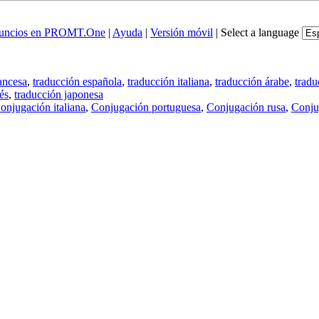
uncios en PROMT.One
|
Ayuda
|
Versión móvil
|
Select a language
ancesa
,
traducción española
,
traducción italiana
,
traducción árabe
,
tradu
és
,
traducción japonesa
onjugación italiana
,
Conjugación portuguesa
,
Conjugación rusa
,
Conju