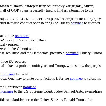
пыталась найти альтернативу основному
кандидату
, Митту
 half of GOP voters repeatedly tried to find an alternative to the
о подобным образом провести открытые заседания по
кандидату
should likewise conduct open hearings on Bush’s
nominee
to succeed
ata of the
nominees
.
nter-American Development Bank.
dely praised.
erve on the Commission.
ast, Jeb Bush and the Democrats’ presumed
nominee
, Hillary Clinton,
ll three EU powers:
 also have a problem uniting around Trump, who is now the party’s
s
nominees
to the FEC.
орах.
One way to unite party factions is for the
nominee
to select his
e the Republican
nominee
.
t
nominee
to the US Supreme Court, Judge Samuel Alito, exemplifies
sible standard-bearer in the United States is Donald Trump, the