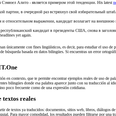
 Сэмюел Алито - является примером этой тенденции.
His latest
n
й партии, в очередной раз встряхнул свой избирательный штаб
ом и относительном выражении,
кандидат
возлагает на внешнюю 
й республиканский
кандидат
в президенты США, снова в заголовк
eadlines yet again.
an únicamente con fines lingüísticos, es decir, para estudiar el uso de 
de búsqueda basada en datos bilingües. Si encuentras un error ortográfic
MT.One
en contexto, que te permite encontrar ejemplos reales de uso de palab
uentes bilingües donde esa palabra aparece junto con su traducción al i
érmino poco frecuente como de una expresión cotidiana.
 textos reales
r de textos ya traducidos: documentos, sitios web, libros, diálogos de p
loquial. Para mayor comodidad, los resultados pueden filtrarse por una 