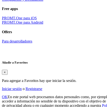
Free apps
PROMT.One para iOS
PROMT.One para Android
Offers
Para desarrolladores
Añadir a Favoritos
×
Para agregar a Favoritos hay que iniciar la sesión.
Iniciar sesión
o
Registrarse
OK
En este portal web procesamos datos personales como, por ejemplo
acceder a información no sensible de tu dispositivo con el objetivo de 
de privacidad ahora o en cualquier momento accediendo a nuestra
Pol