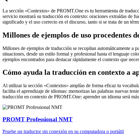
La sección «Contextos» de PROMT.One es tu herramienta de traducción 
servicio mostrará su traducción en contexto: oraciones extraídas de f
significado y el uso correcto en el discurso, tanto si se trata de un t
Millones de ejemplos de uso procedentes de
Millones de ejemplos de traducción se recopilan automáticamente a parti
situaciones, desde un estilo formal y profesional hasta el lenguaje co
ejemplos encontrados para destacar rápidamente el contexto que neces
Cómo ayuda la traducción en contexto a a
Al utilizar la sección «Contextos» amplías de forma eficaz tu vocabula
facilita el aprendizaje de idiomas: memorizas las palabras nuevas ten
traducción en contexto de PROMT.One: aprender un idioma será más 
PROMT Professional NMT
Pruebe un traductor sin conexión en su computadora o portátil