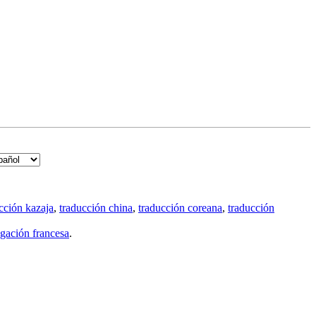
cción kazaja
,
traducción china
,
traducción coreana
,
traducción
gación francesa
.