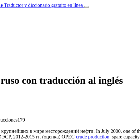
e
Traductor y diccionario gratuito en línea
uso con traducción al inglés
ducciones
179
з крупнейших в мире
месторождений нефти
.
In July 2000, one of t
ЭСР, 2012-2015 гг. (оценка)
OPEC
crude production
, spare capaci