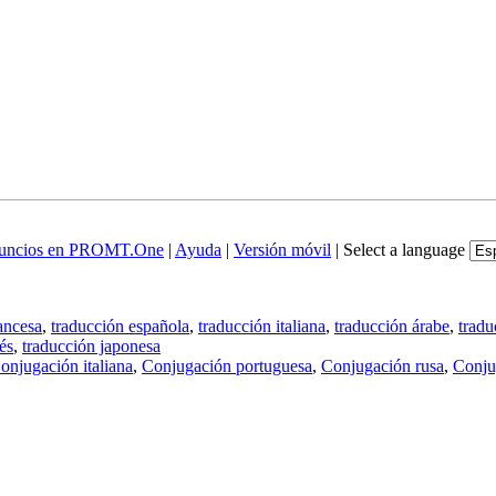
uncios en PROMT.One
|
Ayuda
|
Versión móvil
|
Select a language
ancesa
,
traducción española
,
traducción italiana
,
traducción árabe
,
tradu
és
,
traducción japonesa
onjugación italiana
,
Conjugación portuguesa
,
Conjugación rusa
,
Conju