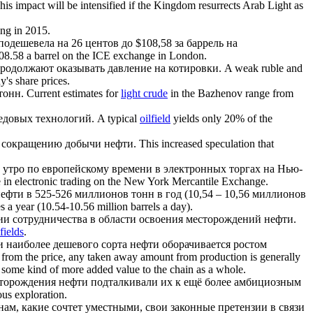
his impact will be intensified if the Kingdom resurrects Arab Light as
ing in 2015.
ешевела на 26 центов до $108,58 за баррель на
$108.58 a barrel on the ICE exchange in London.
продолжают оказывать давление на котировки.
A weak ruble and
's share prices.
тонн.
Current estimates for
light crude
in the Bazhenov range from
редовых технологий.
A typical
oilfield
yields only 20% of the
 к сокращению
добычи нефти
.
This increased speculation that
е утро по европейскому времени в электронных торгах на Нью-
 in electronic trading on the New York Mercantile Exchange.
нефти
в 525-526 миллионов тонн в год (10,54 – 10,56 миллионов
 a year (10.54-10.56 million barrels a day).
и сотрудничества в области освоения
месторождений нефти
.
lfields
.
и наиболее дешевого сорта
нефти
оборачивается ростом
 from the price, any taken away amount from production is generally
 some kind of more added value to the chain as a whole.
торождения нефти
подталкивали их к ещё более амбициозным
us exploration.
нам, какие сочтет уместными, свои законные претензии в связи