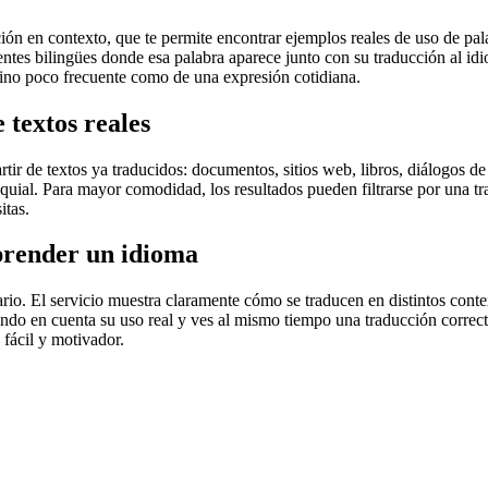
en contexto, que te permite encontrar ejemplos reales de uso de palab
uentes bilingües donde esa palabra aparece junto con su traducción al i
érmino poco frecuente como de una expresión cotidiana.
 textos reales
r de textos ya traducidos: documentos, sitios web, libros, diálogos de p
loquial. Para mayor comodidad, los resultados pueden filtrarse por una 
itas.
prender un idioma
rio. El servicio muestra claramente cómo se traducen en distintos conte
iendo en cuenta su uso real y ves al mismo tiempo una traducción correct
fácil y motivador.