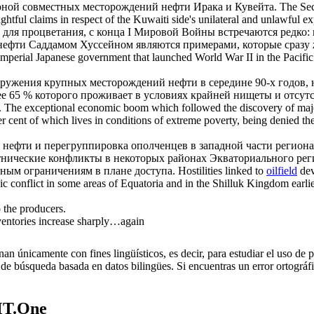
роной совместных
месторождений нефти
Ирака и Кувейта.
The Secu
 rightful claims in respect of the Kuwaiti side's unilateral and unlawful e
для процветания, с конца I Мировой Войны встречаются редко: и
нефти
Саддамом Хуссейном являются примерами, которые сразу ж
 Imperial Japanese government that launched World War II in the Pacif
аружения крупных
месторождений нефти
в середине 90-х годов,
ее 65 % которого проживает в условиях крайней нищеты и отсут
.
The exceptional economic boom which followed the discovery of ma
er cent of which lives in conditions of extreme poverty, being denied th
 нефти
и перегруппировка ополченцев в западной части региона
ические конфликты в некоторых районах Экваториального регио
ным ограничениям в плане доступа.
Hostilities linked to
oilfield
dev
c conflict in some areas of Equatoria and in the Shilluk Kingdom earlie
 the producers.
entories increase sharply…again
an únicamente con fines lingüísticos, es decir, para estudiar el uso de 
de búsqueda basada en datos bilingües. Si encuentras un error ortográfic
MT.One