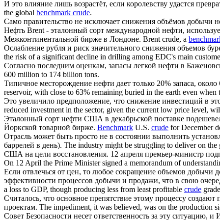
И это влияние лишь возрастёт, если королевству удастся превр
the global
benchmark crude
.
Само правительство не исключает снижения объёмов
добычи н
Нефть Brent -
эталонный сорт международной нефти
, использу
Межконтинентальной бирже в Лондоне.
Brent crude, a
benchmark
Ослабление рубля и риск значительного снижения объемов б
the risk of a significant decline in drilling among EDC's main custom
Согласно последним оценкам, запасы
легкой нефти
в Баженовс
600 million to 174 billion tons.
Типичное
месторождение нефти
дает только 20% запаса, около
reservoir, with close to 63% remaining buried in the earth even when
Это увеличило предположение, что снижение инвестиций в эт
reduced investment in the sector, given the current low price level, wi
Эталонный сорт нефти
США в декабрьской поставке подешевел н
Йоркской товарной бирже.
Benchmark
U.S.
crude
for December del
Отрасль может быть просто не в состоянии выполнить устано
баррелей в день).
The industry might be struggling to deliver on th
США на цели восстановления. 12 апреля премьер-министр под
On 12 April the Prime Minister signed a memorandum of understandin
Если отвлечься от цен, то любое сокращение объемов
добычи
д
эффективности процессов добычи и продажи, что в свою очере
a loss to GDP, though producing less from least profitable
crude
grade
Считалось, что основное препятствие этому процессу создают
проектам.
The impediment, it was believed, was on the production si
Совет Безопасности несет ответственность за эту ситуацию, и