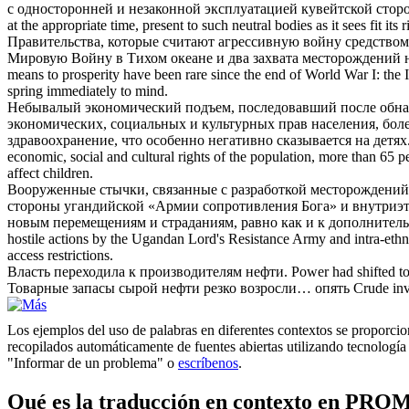
с односторонней и незаконной эксплуатацией кувейтской сто
at the appropriate time, present to such neutral bodies as it sees fit its
Правительства, которые считают агрессивную войну средством 
Мировую Войну в Тихом океане и два захвата
месторождений 
means to prosperity have been rare since the end of World War I: the
spring immediately to mind.
Небывалый экономический подъем, последовавший после обн
экономических, социальных и культурных прав населения, бол
здравоохранение, что особенно негативно сказывается на детях
economic, social and cultural rights of the population, more than 65 p
affect children.
Вооруженные стычки, связанные с разработкой
месторождений
стороны угандийской «Армии сопротивления Бога» и внутриэтн
новым перемещениям и страданиям, равно как и к дополнитель
hostile actions by the Ugandan Lord's Resistance Army and intra-ethni
access restrictions.
Власть переходила к производителям
нефти
.
Power had shifted to
Товарные запасы сырой
нефти
резко возросли… опять
Crude inv
Los ejemplos del uso de palabras en diferentes contextos se proporcion
recopilados automáticamente de fuentes abiertas utilizando tecnología 
"Informar de un problema" o
escríbenos
.
Qué es la traducción en contexto en PRO