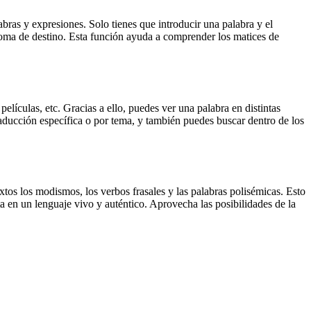
ras y expresiones. Solo tienes que introducir una palabra y el
dioma de destino. Esta función ayuda a comprender los matices de
elículas, etc. Gracias a ello, puedes ver una palabra en distintas
traducción específica o por tema, y también puedes buscar dentro de los
xtos los modismos, los verbos frasales y las palabras polisémicas. Esto
a en un lenguaje vivo y auténtico. Aprovecha las posibilidades de la