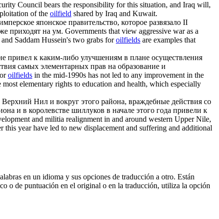
rity Council bears the responsibility for this situation, and Iraq will,
xploitation of the
oilfield
shared by Iraq and Kuwait.
мперское японское правительство, которое развязало II
е приходят на ум.
Governments that view aggressive war as a
ic and Saddam Hussein's two grabs for
oilfields
are examples that
 не привел к каким-либо улучшениям в плане осуществления
ствия самых элементарных прав на образование и
jor
oilfields
in the mid-1990s has not led to any improvement in the
e most elementary rights to education and health, which especially
 Верхний Нил и вокруг этого района, враждебные действия со
на и в королевстве шиллуков в начале этого года привели к
elopment and militia realignment in and around western Upper Nile,
r this year have led to new displacement and suffering and additional
palabras en un idioma y sus opciones de traducción a otro. Están
o o de puntuación en el original o en la traducción, utiliza la opción