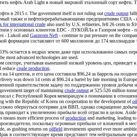
атить нефть Arab Light в новый мировой
эталонный сорт нефти
.
T
ефти
в 2015 г.
The government itself is not ruling out
crude output
fall
емый также и нефтеперерабатывающими предприятиями США - под
 for international crude
also used by U.S. refineries, fell 26 cents to 
урения у основных клиентов EDC - ЛУКОЙЛа и
Газпром нефти
- 
ers - Lukoil and
Gazprom Neft
- continue to put pressure on the company
кой формации составляют от 600 миллионов до 174 миллиардов 
 63% остается в недрах земли даже при использовании самых пе
 the most advanced technologies are used.
ом секторе, учитывая нынешний низкий уровень цен, приведет
ll reduce
crude production
.
а 14 центов, и его цена составила $96,24 за баррель на поздне
ivery was down 14 cents at $96.24 a barrel by late morning in Europe
вленной правительством задачу по поддержанию уровня
добычи 
e government target of maintaining
crude output
at 525-526 million tonnes
писал с Республикой Корея меморандум о понимании в отношени
g with the Republic of Korea on cooperation in the development of
oi
олжно обернуться потерями для ВВП, однако сокращение добыч
дь приводит к увеличению прибыли всей отрасли в целом.
Aside
s means more efficient process of
production
and marketing, leading to
 производители, поскольку огромные прибыли от вложений в
мес
de, as gushing returns on
oilfield
investments spurred ever more ambitio
 Ирак в соответствующее время представит тем нейтральным орга