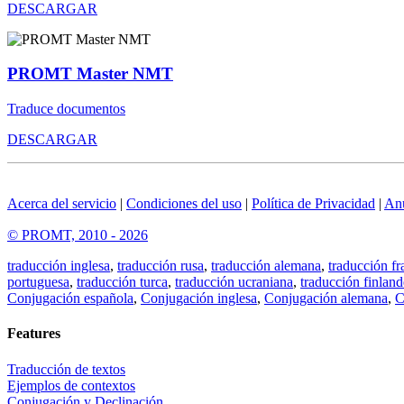
DESCARGAR
PROMT Master NMT
Traduce documentos
DESCARGAR
Acerca del servicio
|
Condiciones del uso
|
Política de Privacidad
|
An
© PROMT, 2010 - 2026
traducción inglesa
,
traducción rusa
,
traducción alemana
,
traducción fr
portuguesa
,
traducción turca
,
traducción ucraniana
,
traducción finland
Conjugación española
,
Conjugación inglesa
,
Conjugación alemana
,
C
Features
Traducción de textos
Ejemplos de contextos
Conjugación y Declinación