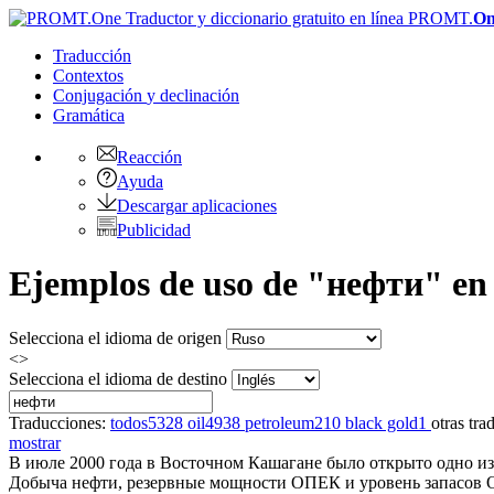
PROMT.
On
Traducción
Contextos
Conjugación
y declinación
Gramática
Reacción
Ayuda
Descargar aplicaciones
Publicidad
Ejemplos de uso de "нефти" en r
Selecciona el idioma de origen
<>
Selecciona el idioma de destino
Traducciones:
todos
5328
oil
4938
petroleum
210
black gold
1
otras tra
mostrar
В июле 2000 года в Восточном Кашагане было открыто одно и
Добыча нефти
, резервные мощности ОПЕК и уровень запасов О