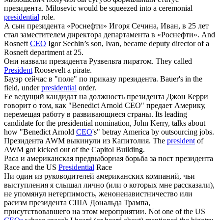
президента
.
Milosevic would be squeezed into a ceremonial
presidential
role.
А сын
президента
«Роснефти» Игоря Сечина, Иван, в 25 лет
стал заместителем директора департамента в «Роснефти».
And
Rosneft
CEO
Igor Sechin’s son, Ivan, became deputy director of a
Rosneft department at 25.
Они назвали
президента
Рузвельта пиратом.
They called
President
Roosevelt a pirate.
Бауэр сейчас в "поле" по приказу
президента
.
Bauer's in the
field, under
presidential
order.
Ее ведущий кандидат на должность
президента
Джон Керри
говорит о том, как "Benedict Arnold CEO" предает Америку,
перемещая работу в развивающиеся страны.
Its leading
candidate for the presidential nomination, John Kerry, talks about
how "Benedict Arnold
CEO
's" betray America by outsourcing jobs.
Президента
AWM выкинули из Капитолия.
The
president
of
AWM got kicked out of the Capitol Building.
Раса и американская предвыборная борьба за пост
президента
Race and the US
Presidential
Race
Ни один из руководителей американских компаний, чьи
выступления я слышал лично (или о которых мне рассказали),
не упомянул нетерпимость, женоненавистничество или
расизм
президента
США Дональда Трампа,
присутствовавшего на этом мероприятии.
Not one of the US