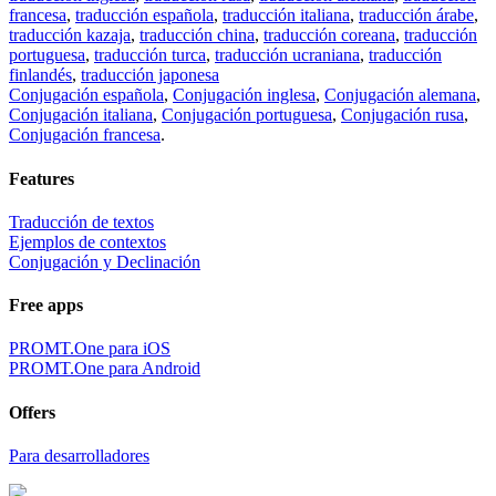
francesa
,
traducción española
,
traducción italiana
,
traducción árabe
,
traducción kazaja
,
traducción china
,
traducción coreana
,
traducción
portuguesa
,
traducción turca
,
traducción ucraniana
,
traducción
finlandés
,
traducción japonesa
Conjugación española
,
Conjugación inglesa
,
Conjugación alemana
,
Conjugación italiana
,
Conjugación portuguesa
,
Conjugación rusa
,
Conjugación francesa
.
Features
Traducción de textos
Ejemplos de contextos
Conjugación y Declinación
Free apps
PROMT.One para iOS
PROMT.One para Android
Offers
Para desarrolladores