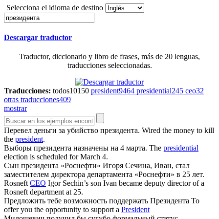
Selecciona el idioma de destino
Descargar traductor
Traductor, diccionario y libro de frases, más de 20 lenguas,
traducciones seleccionadas.
Traducciones:
todos
10150
president
9464
presidential
245
ceo
32
otras traducciones
409
mostrar
Перевел деньги за убийство
президента
.
Wired the money to kill
the
president
.
Выборы
президента
назначены на 4 марта.
The
presidential
election is scheduled for March 4.
Сын
президента
«Роснефти» Игоря Сечина, Иван, стал
заместителем директора департамента «Роснефти» в 25 лет.
Rosneft
CEO
Igor Sechin’s son Ivan became deputy director of a
Rosneft department at 25.
Предложить тебе возможность поддержать
Президента
To
offer you the opportunity to support a
President
Милошевич получил бы сугубо формальный статус