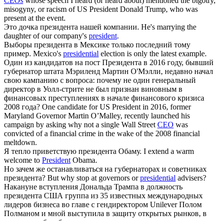
CEOs
whose speech I heard (or heard about) mentioned the bigotry,
misogyny, or racism of US President Donald Trump, who was
present at the event.
Это дочка
президента
нашей компании.
He's marrying the
daughter of our company's
president
.
Выборы
президента
в Мексике только последний тому
пример.
Mexico's
presidential
election is only the latest example.
Один из кандидатов на пост
Президента
в 2016 году, бывший
губернатор штата Мэриленд Мартин О'Мэлли, недавно начал
свою кампанию с вопроса: почему не один генеральный
директор в Уолл-стрите не был признан виновным в
финансовых преступлениях в начале финансового кризиса
2008 года?
One candidate for US President in 2016, former
Maryland Governor Martin O’Malley, recently launched his
campaign by asking why not a single Wall Street
CEO
was
convicted of a financial crime in the wake of the 2008 financial
meltdown.
Я тепло приветствую
президента
Обаму.
I extend a warm
welcome to
President
Obama.
Но зачем же останавливаться на губернаторах и советниках
президента
?
But why stop at governors or
presidential
advisers?
Накануне вступления Дональда Трампа в должность
президента
США группа из 35 известных международных
лидеров бизнеса во главе с гендиректором Unilever Полом
Полманом и мной выступила в защиту открытых рынков, в