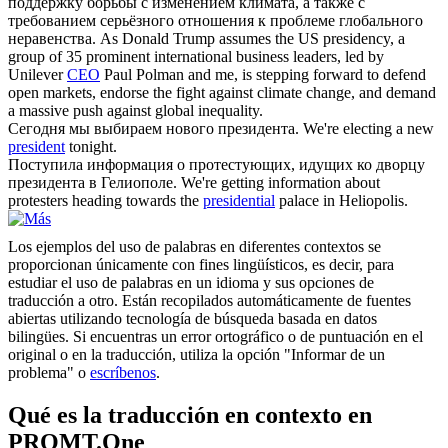
поддержку борьбы с изменением климата, а также с
требованием серьёзного отношения к проблеме глобального
неравенства.
As Donald Trump assumes the US presidency, a
group of 35 prominent international business leaders, led by
Unilever
CEO
Paul Polman and me, is stepping forward to defend
open markets, endorse the fight against climate change, and demand
a massive push against global inequality.
Сегодня мы выбираем нового
президента
.
We're electing a new
president
tonight.
Поступила информация о протестующих, идущих ко дворцу
президента
в Гелиополе.
We're getting information about
protesters heading towards the
presidential
palace in Heliopolis.
Los ejemplos del uso de palabras en diferentes contextos se
proporcionan únicamente con fines lingüísticos, es decir, para
estudiar el uso de palabras en un idioma y sus opciones de
traducción a otro. Están recopilados automáticamente de fuentes
abiertas utilizando tecnología de búsqueda basada en datos
bilingües. Si encuentras un error ortográfico o de puntuación en el
original o en la traducción, utiliza la opción "Informar de un
problema" o
escríbenos
.
Qué es la traducción en contexto en
PROMT.One