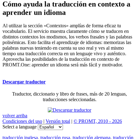
Cómo ayuda la traducción en contexto a
aprender un idioma
Al utilizar la sección «Contextos» amplías de forma eficaz tu
vocabulario. El servicio muestra claramente cómo se traducen en
distintos contextos los modismos, los verbos frasales y las palabras
polisémicas. Esto facilita el aprendizaje de idiomas: memorizas las
palabras nuevas teniendo en cuenta su uso real y ves al mismo
tiempo una traducción correcta en un lenguaje vivo y auténtico.
Aprovecha las posibilidades de la traducción en contexto de
PROMT.One: aprender un idioma será más fácil y motivador.
Descargar traductor
Traductor, diccionario y libro de frases, más de 20 lenguas,
traducciones seleccionadas.
volver arriba
Condiciones del uso
|
Versión total
|
© PROMT, 2010 - 2026
Select a language
traducción inglesa
,
traducción rusa
,
traducción alemana
,
traducción