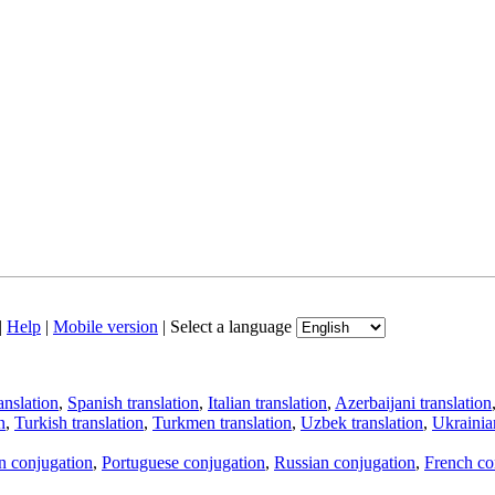
|
Help
|
Mobile version
|
Select a language
anslation
,
Spanish translation
,
Italian translation
,
Azerbaijani translation
n
,
Turkish translation
,
Turkmen translation
,
Uzbek translation
,
Ukrainian
an conjugation
,
Portuguese conjugation
,
Russian conjugation
,
French co