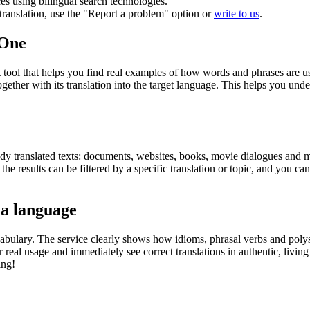
ces using bilingual search technologies.
r translation, use the "Report a problem" option or
write to us
.
.One
ol that helps you find real examples of how words and phrases are used
gether with its translation into the target language. This helps you un
eady translated texts: documents, websites, books, movie dialogues and m
he results can be filtered by a specific translation or topic, and you c
 a language
abulary. The service clearly shows how idioms, phrasal verbs and polys
real usage and immediately see correct translations in authentic, livin
ing!