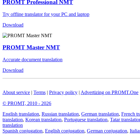
PROMT Professional NMT
Try offline translator for your PC and laptop
Download
PROMT Master NMT
Accurate document translation
Download
About service
|
Terms
|
Privacy policy
|
Advertizing on PROMT.One
© PROMT, 2010 - 2026
English translation
,
Russian translation
,
German translation
,
French tr
translation
,
Korean translation
,
Portuguese translation
,
Tatar translatio
translation
Spanish conjugation
,
English conjugation
,
German conjugation
,
Itali