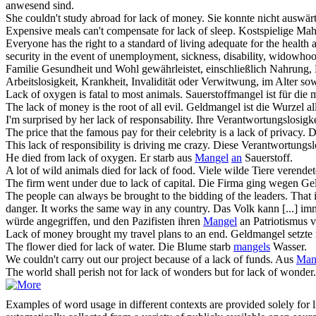
anwesend sind.
She couldn't study abroad for
lack of
money.
Sie konnte nicht auswär
Expensive meals can't compensate for
lack of
sleep.
Kostspielige Ma
Everyone has the right to a standard of living adequate for the health 
security in the event of unemployment, sickness, disability, widowhoo
Familie Gesundheit und Wohl gewährleistet, einschließlich Nahrung, 
Arbeitslosigkeit, Krankheit, Invalidität oder Verwitwung, im Alter s
Lack of
oxygen is fatal to most animals.
Sauerstoffmangel ist für die m
The
lack of
money is the root of all evil.
Geldmangel ist die Wurzel al
I'm surprised by her
lack of
responsability.
Ihre Verantwortungslosigke
The price that the famous pay for their celebrity is a
lack of
privacy.
D
This
lack of
responsibility is driving me crazy.
Diese Verantwortungslo
He died from
lack of
oxygen.
Er starb aus
Mangel
an
Sauerstoff.
A lot of wild animals died for
lack of
food.
Viele wilde Tiere verende
The firm went under due to
lack of
capital.
Die Firma ging wegen Gel
The people can always be brought to the bidding of the leaders. That i
danger. It works the same way in any country.
Das Volk kann [...] im
würde angegriffen, und den Pazifisten ihren
Mangel
an Patriotismus v
Lack of
money brought my travel plans to an end.
Geldmangel setzte
The flower died for
lack of
water.
Die Blume starb
mangels
Wasser.
We couldn't carry out our project because of a
lack of
funds.
Aus
Man
The world shall perish not for lack of wonders but for
lack of
wonder.
Examples of word usage in different contexts are provided solely for l