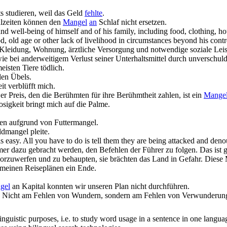
ts studieren, weil das Geld
fehlte
.
hlzeiten können den
Mangel
an
Schlaf nicht ersetzen.
and well-being of himself and of his family, including food, clothing, h
d, old age or other
lack of
livelihood in circumstances beyond his contr
Kleidung, Wohnung, ärztliche Versorgung und notwendige soziale Leist
owie bei anderweitigem Verlust seiner Unterhaltsmittel durch unverschu
eisten Tiere tödlich.
len Übels.
it verblüfft mich.
er Preis, den die Berühmten für ihre Berühmtheit zahlen, ist ein
Mange
sigkeit bringt mich auf die Palme.
ten aufgrund von Futtermangel.
dmangel pleite.
s easy. All you have to do is tell them they are being attacked and deno
mer dazu gebracht werden, den Befehlen der Führer zu folgen. Das ist g
orzuwerfen und zu behaupten, sie brächten das Land in Gefahr. Diese 
 meinen Reiseplänen ein Ende.
gel
an Kapital konnten wir unseren Plan nicht durchführen.
Nicht am Fehlen von Wundern, sondern am Fehlen von Verwunderung
inguistic purposes, i.e. to study word usage in a sentence in one langua