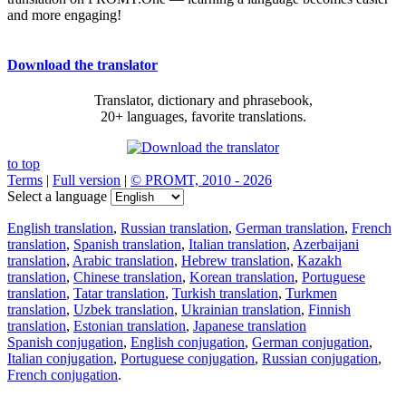
and more engaging!
Download the translator
Translator, dictionary and phrasebook,
20+ languages, favorite translations.
to top
Terms
|
Full version
|
© PROMT, 2010 - 2026
Select a language
English translation
,
Russian translation
,
German translation
,
French
translation
,
Spanish translation
,
Italian translation
,
Azerbaijani
translation
,
Arabic translation
,
Hebrew translation
,
Kazakh
translation
,
Chinese translation
,
Korean translation
,
Portuguese
translation
,
Tatar translation
,
Turkish translation
,
Turkmen
translation
,
Uzbek translation
,
Ukrainian translation
,
Finnish
translation
,
Estonian translation
,
Japanese translation
Spanish conjugation
,
English conjugation
,
German conjugation
,
Italian conjugation
,
Portuguese conjugation
,
Russian conjugation
,
French conjugation
.