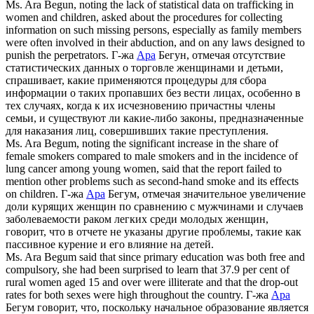
Ms.
Ara
Begun, noting the lack of statistical data on trafficking in
women and children, asked about the procedures for collecting
information on such missing persons, especially as family members
were often involved in their abduction, and on any laws designed to
punish the perpetrators.
Г-жа
Ара
Бегун, отмечая отсутствие
статистических данных о торговле женщинами и детьми,
спрашивает, какие применяются процедуры для сбора
информации о таких пропавших без вести лицах, особенно в
тех случаях, когда к их исчезновению причастны члены
семьи, и существуют ли какие-либо законы, предназначенные
для наказания лиц, совершивших такие преступления.
Ms.
Ara
Begum, noting the significant increase in the share of
female smokers compared to male smokers and in the incidence of
lung cancer among young women, said that the report failed to
mention other problems such as second-hand smoke and its effects
on children.
Г-жа
Ара
Бегум, отмечая значительное увеличение
доли курящих женщин по сравнению с мужчинами и случаев
заболеваемости раком легких среди молодых женщин,
говорит, что в отчете не указаны другие проблемы, такие как
пассивное курение и его влияние на детей.
Ms.
Ara
Begum said that since primary education was both free and
compulsory, she had been surprised to learn that 37.9 per cent of
rural women aged 15 and over were illiterate and that the drop-out
rates for both sexes were high throughout the country.
Г-жа
Ара
Бегум говорит, что, поскольку начальное образование является