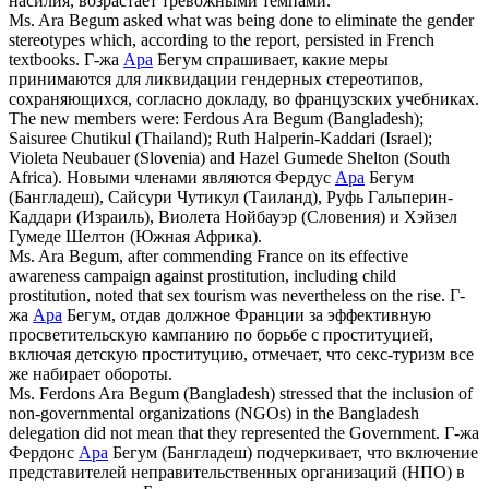
насилия, возрастает тревожными темпами.
Ms.
Ara
Begum asked what was being done to eliminate the gender
stereotypes which, according to the report, persisted in French
textbooks.
Г-жа
Ара
Бегум спрашивает, какие меры
принимаются для ликвидации гендерных стереотипов,
сохраняющихся, согласно докладу, во французских учебниках.
The new members were: Ferdous
Ara
Begum (Bangladesh);
Saisuree Chutikul (Thailand); Ruth Halperin-Kaddari (Israel);
Violeta Neubauer (Slovenia) and Hazel Gumede Shelton (South
Africa).
Новыми членами являются Фердус
Ара
Бегум
(Бангладеш), Сайсури Чутикул (Таиланд), Руфь Гальперин-
Каддари (Израиль), Виолета Нойбауэр (Словения) и Хэйзел
Гумеде Шелтон (Южная Африка).
Ms.
Ara
Begum, after commending France on its effective
awareness campaign against prostitution, including child
prostitution, noted that sex tourism was nevertheless on the rise.
Г-
жа
Ара
Бегум, отдав должное Франции за эффективную
просветительскую кампанию по борьбе с проституцией,
включая детскую проституцию, отмечает, что секс-туризм все
же набирает обороты.
Ms. Ferdons
Ara
Begum (Bangladesh) stressed that the inclusion of
non-governmental organizations (NGOs) in the Bangladesh
delegation did not mean that they represented the Government.
Г-жа
Фердонс
Ара
Бегум (Бангладеш) подчеркивает, что включение
представителей неправительственных организаций (НПО) в