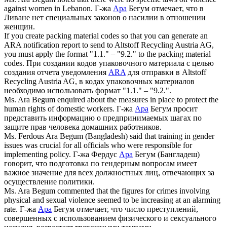
against women in Lebanon.
Г-жа
Ара
Бегум отмечает, что в
Ливане нет специальных законов о насилии в отношении
женщин.
If you create packing material codes so that you can generate an
ARA
notification report to send to Altstoff Recycling Austria AG,
you must apply the format "1.1." – "9.2." to the packing material
codes.
При создании кодов упаковочного материала с целью
создания отчета уведомления
ARA
для отправки в Altstoff
Recycling Austria AG, в кодах упаковочных материалов
необходимо использовать формат "1.1." – "9.2.".
Ms.
Ara
Begum enquired about the measures in place to protect the
human rights of domestic workers.
Г-жа
Ара
Бегум просит
представить информацию о предпринимаемых шагах по
защите прав человека домашних работников.
Ms. Ferdous
Ara
Begum (Bangladesh) said that training in gender
issues was crucial for all officials who were responsible for
implementing policy.
Г-жа Фердус
Ара
Бегум (Бангладеш)
говорит, что подготовка по гендерным вопросам имеет
важное значение для всех должностных лиц, отвечающих за
осуществление политики.
Ms.
Ara
Begum commented that the figures for crimes involving
physical and sexual violence seemed to be increasing at an alarming
rate.
Г-жа
Ара
Бегум отмечает, что число преступлений,
совершенных с использованием физического и сексуального