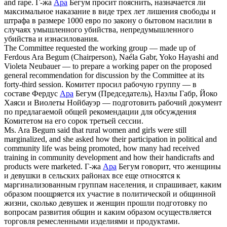
and rape.
Г-жа
Ара
Бегум просит пояснить, назначается ли
максимальное наказание в виде трех лет лишения свободы и
штрафа в размере 1000 евро по закону о бытовом насилии в
случаях умышленного убийства, непредумышленного
убийства и изнасилования.
The Committee requested the working group — made up of
Ferdous
Ara
Begum (Chairperson), Naéla Gabr, Yoko Hayashi and
Violeta Neubauer — to prepare a working paper on the proposed
general recommendation for discussion by the Committee at its
forty-third session.
Комитет просил рабочую группу — в
составе Фердус
Ара
Бегум (Председатель), Наэлы Габр, Йоко
Хаяси и Виолеты Нойбауэр — подготовить рабочий документ
по предлагаемой общей рекомендации для обсуждения
Комитетом на его сорок третьей сессии.
Ms.
Ara
Begum said that rural women and girls were still
marginalized, and she asked how their participation in political and
community life was being promoted, how many had received
training in community development and how their handicrafts and
products were marketed.
Г-жа
Ара
Бегум говорит, что женщины
и девушки в сельских районах все еще относятся к
маргинализованным группам населения, и спрашивает, каким
образом поощряется их участие в политической и общинной
жизни, сколько девушек и женщин прошли подготовку по
вопросам развития общин и каким образом осуществляется
торговля ремесленными изделиями и продуктами.