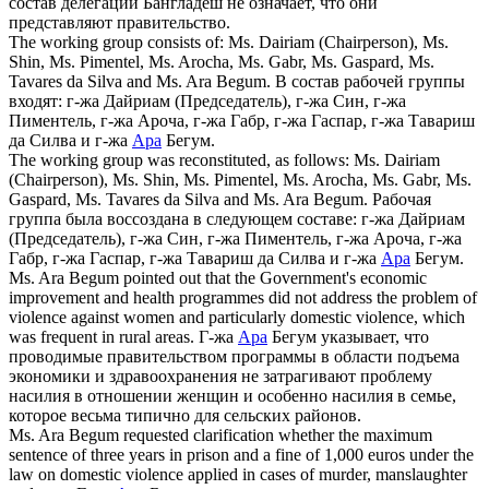
состав делегации Бангладеш не означает, что они
представляют правительство.
The working group consists of: Ms. Dairiam (Chairperson), Ms.
Shin, Ms. Pimentel, Ms. Arocha, Ms. Gabr, Ms. Gaspard, Ms.
Tavares da Silva and Ms.
Ara
Begum.
В состав рабочей группы
входят: г-жа Дайриам (Председатель), г-жа Син, г-жа
Пиментель, г-жа Ароча, г-жа Габр, г-жа Гаспар, г-жа Тавариш
да Силва и г-жа
Ара
Бегум.
The working group was reconstituted, as follows: Ms. Dairiam
(Chairperson), Ms. Shin, Ms. Pimentel, Ms. Arocha, Ms. Gabr, Ms.
Gaspard, Ms. Tavares da Silva and Ms.
Ara
Begum.
Рабочая
группа была воссоздана в следующем составе: г-жа Дайриам
(Председатель), г-жа Син, г-жа Пиментель, г-жа Ароча, г-жа
Габр, г-жа Гаспар, г-жа Тавариш да Силва и г-жа
Ара
Бегум.
Ms.
Ara
Begum pointed out that the Government's economic
improvement and health programmes did not address the problem of
violence against women and particularly domestic violence, which
was frequent in rural areas.
Г-жа
Ара
Бегум указывает, что
проводимые правительством программы в области подъема
экономики и здравоохранения не затрагивают проблему
насилия в отношении женщин и особенно насилия в семье,
которое весьма типично для сельских районов.
Ms.
Ara
Begum requested clarification whether the maximum
sentence of three years in prison and a fine of 1,000 euros under the
law on domestic violence applied in cases of murder, manslaughter