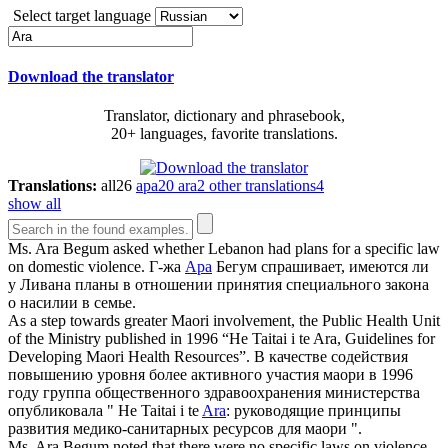
Select target language
Download the translator
Translator, dictionary and phrasebook,
20+ languages, favorite translations.
Translations:
all
26
ара
20
ara
2
other translations
4
show all
Ms.
Ara
Begum asked whether Lebanon had plans for a specific law
on domestic violence.
Г-жа
Ара
Бегум спрашивает, имеются ли
у Ливана планы в отношении принятия специального закона
о насилии в семье.
As a step towards greater Maori involvement, the Public Health Unit
of the Ministry published in 1996 “He Taitai i te
Ara
, Guidelines for
Developing Maori Health Resources”.
В качестве содействия
повышению уровня более активного участия маори в 1996
году группа общественного здравоохранения министерства
опубликовала " He Taitai i te
Ara
: руководящие принципы
развития медико-санитарных ресурсов для маори ".
Ms.
Ara
Begum noted that there were no specific laws on violence