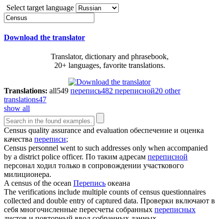
Select target language
Download the translator
Translator, dictionary and phrasebook,
20+ languages, favorite translations.
Translations:
all
549
перепись
482
переписной
20
other
translations
47
show all
Census
quality assurance and evaluation
обеспечение и оценка
качества
переписи
;
Census
personnel went to such addresses only when accompanied
by a district police officer.
По таким адресам
переписной
персонал ходил только в сопровождении участкового
милиционера.
A
census
of the ocean
Перепись
океана
The verifications include multiple counts of
census
questionnaires
collected and double entry of captured data.
Проверки включают в
себя многочисленные пересчеты собранных
переписных
листов и повторный ввод собранных данных.