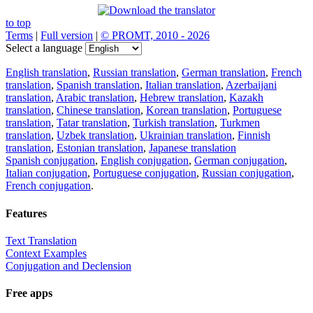
to top
Terms
|
Full version
|
© PROMT, 2010 - 2026
Select a language
English translation
,
Russian translation
,
German translation
,
French
translation
,
Spanish translation
,
Italian translation
,
Azerbaijani
translation
,
Arabic translation
,
Hebrew translation
,
Kazakh
translation
,
Chinese translation
,
Korean translation
,
Portuguese
translation
,
Tatar translation
,
Turkish translation
,
Turkmen
translation
,
Uzbek translation
,
Ukrainian translation
,
Finnish
translation
,
Estonian translation
,
Japanese translation
Spanish conjugation
,
English conjugation
,
German conjugation
,
Italian conjugation
,
Portuguese conjugation
,
Russian conjugation
,
French conjugation
.
Features
Text Translation
Context Examples
Conjugation and Declension
Free apps