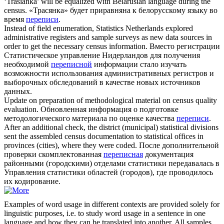
‘Trasianka’ will be equalized with Belarusian language during the
census
.
«Трасянка» будет приравняна к белорусскому языку во
время
переписи
.
Instead of field enumeration, Statistics Netherlands explored
administrative registers and sample surveys as new data sources in
order to get the necessary
census
information.
Вместо регистрации
Статистическое управление Нидерландов для получения
необходимой
переписной
информации стало изучать
возможности использования административных регистров и
выборочных обследований в качестве новых источников
данных.
Update on preparation of methodological material on
census
quality
evaluation.
Обновленная информация о подготовке
методологического материала по оценке качества
переписи
.
After an additional check, the district (municipal) statistical divisions
sent the assembled
census
documentation to statistical offices in
provinces (cities), where they were coded.
После дополнительной
проверки скомплектованная
переписная
документация
районными (городскими) отделами статистики передавалась в
Управления статистики областей (городов), где проводилось
их кодирование.
Examples of word usage in different contexts are provided solely for
linguistic purposes, i.e. to study word usage in a sentence in one
language and how they can be translated into another. All samples