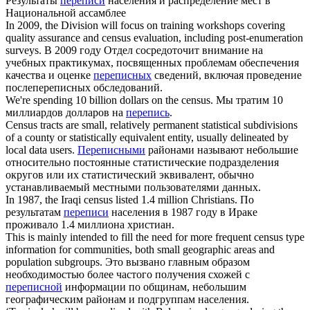
Результаты
переписи
населения и распределение мест в
Национальной ассамблее
In 2009, the Division will focus on training workshops covering
quality assurance and
census
evaluation, including post-enumeration
surveys.
В 2009 году Отдел сосредоточит внимание на
учебных практикумах, посвященных проблемам обеспечения
качества и оценке
переписных
сведений, включая проведение
послепереписных обследований.
We're spending 10 billion dollars on the
census
.
Мы тратим 10
миллиардов долларов на
перепись
.
Census
tracts are small, relatively permanent statistical subdivisions
of a county or statistically equivalent entity, usually delineated by
local data users.
Переписными
районами называют небольшие
относительно постоянные статистические подразделения
округов или их статистический эквивалент, обычно
устанавливаемый местными пользователями данных.
In 1987, the Iraqi
census
listed 1.4 million Christians.
По
результатам
переписи
населения в 1987 году в Ираке
проживало 1.4 миллиона христиан.
This is mainly intended to fill the need for more frequent
census
type
information for communities, both small geographic areas and
population subgroups.
Это вызвано главным образом
необходимостью более частого получения схожей с
переписной
информации по общинам, небольшим
географическим районам и подгруппам населения.