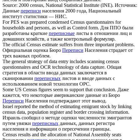
Source: 2000
census
, National Statistical Institute (INE).
Источник:
Данные
переписи
населения 2000 года, Национальный
институт статистики — НИС.
For PES was prepared condensed
Census
questionnaires for
households and persons, as well as Control form.
Для ППО были
разработаны краткие
переписные
листы в отношении лиц и
домашних хозяйств, а также контрольный формуляр.
The official
Census
estimate suffers from three important problems.
Официальная оценка Бюро
Переписи
Населения страдает от
трех важных проблем.
The general strategy of data entry includes scanning
census
questionnaires and OCR technology of data capture.
Общая
стратегия в области ввода данных заключается в
сканировании
переписных
листов и вводе данных с
использованием новой технологии ОРС.
Some US
Census
figures seem to support that conclusion.
Даже
кажется, что некоторые американские данные из Бюро
Переписи
Населения подтверждают этот вывод.
Israel reported the method of estimating emigrant stock by linking
census
data, population register and border crossing information.
Израиль сообщил о методе оценки численности эмигрантов
путем увязки
переписных
данных, данных регистра
населения и информации о пересечении границы.
Census
results and the allocation of National Assembly seats