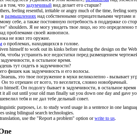
а в том, что
задумчивый
вид делает его старше?
thers, feeling resentful, irritable or angry much of the time, feeling s
я в
размышлениях
над собственными отрицательными чертами и 
мому себе, а также постоянную потребность в поддержке со сто
ve" shoulders.
Я не могу увидеть твое лицо, но это определенн
ад проблемами своей живописи.
пока не взял это оружие.
м
о проблемах, находящихся в голове.
given himself to work out its kinks before sharing the design on the Web
ебя, чтобы устранить все недостатки перед размещением чертежей
задумчивости, в остальное время.
будешь тут сидеть в задумчивости?
 его фишек как задумчивость и его волосы.
Знаешь, это твое погружение в муки великолепно - вызывает уг
.
Он то отрешен от всего, то веселится, словно новобрачный.
to himself.
Он подолгу бывает в задумчивости, в остальное время 
t it all out until your old man finally sat you down one day and gave y
сшевелил тебя и не дал тебе дельный совет.
inguistic purposes, i.e. to study word usage in a sentence in one langua
ces using bilingual search technologies.
r translation, use the "Report a problem" option or
write to us
.
.One