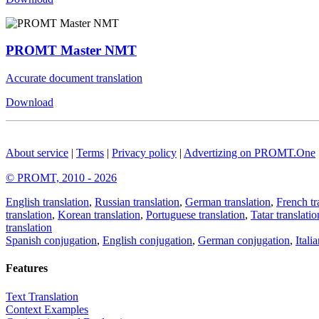
PROMT Master NMT
Accurate document translation
Download
About service
|
Terms
|
Privacy policy
|
Advertizing on PROMT.One
© PROMT, 2010 - 2026
English translation
,
Russian translation
,
German translation
,
French tr
translation
,
Korean translation
,
Portuguese translation
,
Tatar translatio
translation
Spanish conjugation
,
English conjugation
,
German conjugation
,
Itali
Features
Text Translation
Context Examples