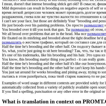
I mean, doesn't that intense
brooding
shtick get old?
В смысле, фишк
Mild depression can result in
brooding
on negative aspects of self or o
время легкой депрессии человек может проводить долгое врем
раздражения, гнева или же чувство жалости по отношению к са
I can't see your face, but those are definitely Your "
brooding
and pensi
He just
broods
over his painting problems.
Он просто
размышляет
н
You
brooded
over it till you took that gun.
Ты
размышлял
об этом, 
We all
brood
over problems that are in the head.
Мы все
размышляе
He fixated on its misfiring and
brooded
about the tight deadline he'd 
размышлять
о жестком графике, который он составил сам для с
Half the time he's
brooding
and the other half.
Он подолгу бывает в 
So, what, you're just going to sit here
brooding
?
Так, что, ты так и 
It's one of his trademarks, like his
brooding
and his hair.
Это одна из
You know, this
brooding
martyr thing you perfect - it can really grate.
Half the time he's
brooding
and the other half it's like our honeymoon
Half the time he's
brooding
and the other half he can't keep his hands 
You just sat around for weeks
brooding
and pining away, trying to sor
пытаясь в этом разобраться, пока твой старик наконец-то не ра
Examples of word usage in different contexts are provided solely for l
automatically collected from a variety of publicly available open sour
If you find a spelling, punctuation or any other error in the original o
What is translation in context on PROMT