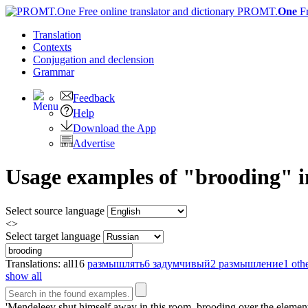
PROMT.
One
F
Translation
Contexts
Conjugation
and declension
Grammar
Feedback
Help
Download the App
Advertise
Usage examples of "brooding" in
Select source language
<>
Select target language
Translations:
all
16
размышлять
6
задумчивый
2
размышление
1
othe
show all
'Mendeleev shut himself away in this room,
brooding
over the element