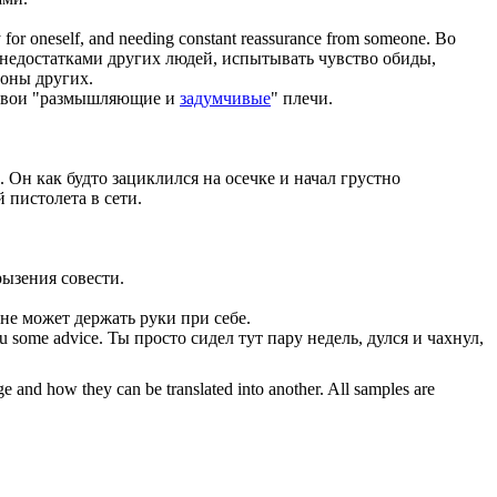
orry for oneself, and needing constant reassurance from someone.
Во
недостатками других людей, испытывать чувство обиды,
роны других.
о твои "размышляющие и
задумчивые
" плечи.
.
Он как будто зациклился на осечке и начал грустно
 пистолета в сети.
рызения совести.
не может держать руки при себе.
ou some advice.
Ты просто сидел тут пару недель, дулся и чахнул,
ge and how they can be translated into another. All samples are