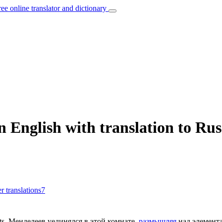
ree online translator and dictionary
 English with translation to Rus
r translations
7
s.
Менделеев уединялся в этой комнате,
размышляя
над элемент