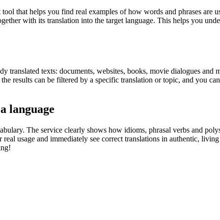
ol that helps you find real examples of how words and phrases are used
gether with its translation into the target language. This helps you un
eady translated texts: documents, websites, books, movie dialogues and m
he results can be filtered by a specific translation or topic, and you c
 a language
abulary. The service clearly shows how idioms, phrasal verbs and polys
real usage and immediately see correct translations in authentic, livin
ing!