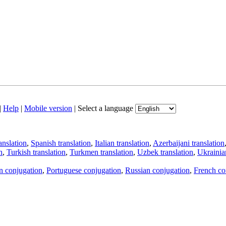
|
Help
|
Mobile version
|
Select a language
anslation
,
Spanish translation
,
Italian translation
,
Azerbaijani translation
n
,
Turkish translation
,
Turkmen translation
,
Uzbek translation
,
Ukrainian
an conjugation
,
Portuguese conjugation
,
Russian conjugation
,
French co