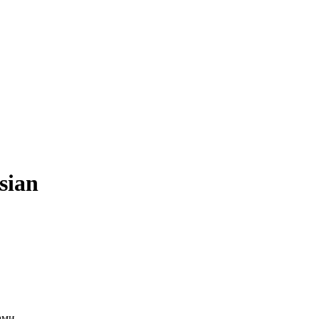
sian
ами.