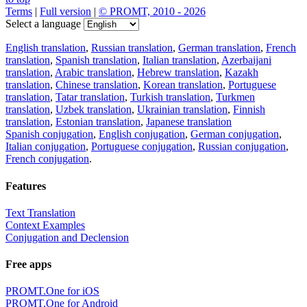
Terms
|
Full version
|
© PROMT, 2010 - 2026
Select a language
English translation
,
Russian translation
,
German translation
,
French
translation
,
Spanish translation
,
Italian translation
,
Azerbaijani
translation
,
Arabic translation
,
Hebrew translation
,
Kazakh
translation
,
Chinese translation
,
Korean translation
,
Portuguese
translation
,
Tatar translation
,
Turkish translation
,
Turkmen
translation
,
Uzbek translation
,
Ukrainian translation
,
Finnish
translation
,
Estonian translation
,
Japanese translation
Spanish conjugation
,
English conjugation
,
German conjugation
,
Italian conjugation
,
Portuguese conjugation
,
Russian conjugation
,
French conjugation
.
Features
Text Translation
Context Examples
Conjugation and Declension
Free apps
PROMT.One for iOS
PROMT.One for Android