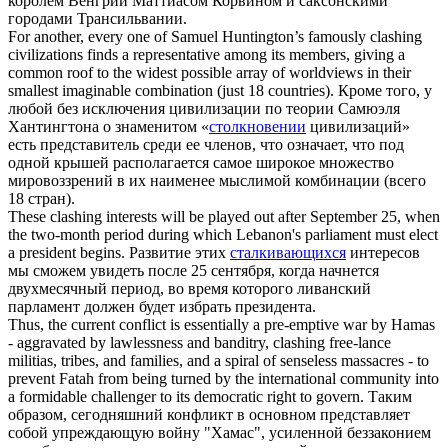
королём Венгрии Маттиасом Корвином и саксонскими
городами Трансильвании.
For another, every one of Samuel Huntington’s famously
clashing
civilizations finds a representative among its members, giving a
common roof to the widest possible array of worldviews in their
smallest imaginable combination (just 18 countries).
Кроме того, у
любой без исключения цивилизации по теории Самюэля
Хантингтона о знаменитом «
столкновении
цивилизаций»
есть представитель среди ее членов, что означает, что под
одной крышей располагается самое широкое множество
мировоззрений в их наименее мыслимой комбинации (всего
18 стран).
These
clashing
interests will be played out after September 25, when
the two-month period during which Lebanon's parliament must elect
a president begins.
Развитие этих
сталкивающихся
интересов
мы сможем увидеть после 25 сентября, когда начнется
двухмесячный период, во время которого ливанский
парламент должен будет избрать президента.
Thus, the current conflict is essentially a pre-emptive war by Hamas
- aggravated by lawlessness and banditry,
clashing
free-lance
militias, tribes, and families, and a spiral of senseless massacres - to
prevent Fatah from being turned by the international community into
a formidable challenger to its democratic right to govern.
Таким
образом, сегодняшний конфликт в основном представляет
собой упреждающую войну "Хамас", усиленной беззаконием