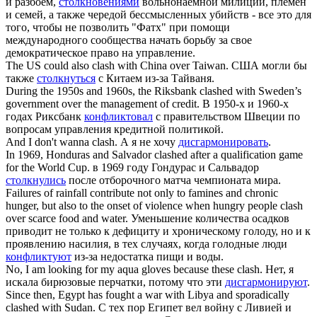
и разбоем,
столкновениями
вольнонаемной милиции, племен
и семей, а также чередой бессмысленных убийств - все это для
того, чтобы не позволить "Фатх" при помощи
международного сообщества начать борьбу за свое
демократическое право на управление.
The US could also
clash
with China over Taiwan.
США могли бы
также
столкнуться
с Китаем из-за Тайваня.
During the 1950s and 1960s, the Riksbank
clashed
with Sweden’s
government over the management of credit.
В 1950-х и 1960-х
годах Риксбанк
конфликтовал
с правительством Швеции по
вопросам управления кредитной политикой.
And I don't wanna
clash
.
А я не хочу
дисгармонировать
.
In 1969, Honduras and Salvador
clashed
after a qualification game
for the World Cup.
в 1969 году Гондурас и Сальвадор
столкнулись
после отборочного матча чемпионата мира.
Failures of rainfall contribute not only to famines and chronic
hunger, but also to the onset of violence when hungry people
clash
over scarce food and water.
Уменьшение количества осадков
приводит не только к дефициту и хроническому голоду, но и к
проявлению насилия, в тех случаях, когда голодные люди
конфликтуют
из-за недостатка пищи и воды.
No, I am looking for my aqua gloves because these
clash
.
Нет, я
искала бирюзовые перчатки, потому что эти
дисгармонируют
.
Since then, Egypt has fought a war with Libya and sporadically
clashed
with Sudan.
С тех пор Египет вел войну с Ливией и