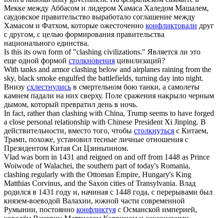
Мекке между Аббасом и лидером Хамаса Халедом Машалем,
саудовское правительство выработало соглашение между
Хамасом и Фатхом, которые ожесточенно
конфликтовали
друг
с другом, с целью формирования правительства
национального единства.
Is this its own form of "
clashing
civilizations."
Является ли это
еще одной формой
столкновения
цивилизаций?
With tanks and armor
clashing
below and airplanes raining from the
sky, black smoke engulfed the battlefields, turning day into night.
Внизу
схлестнулись
в смертельном бою танки, а самолеты
камнем падали на них сверху. Поле сражения накрыло черным
дымом, который превратил день в ночь.
In fact, rather than
clashing
with China, Trump seems to have forged
a close personal relationship with Chinese President Xi Jinping.
В
действительности, вместо того, чтобы
столкнуться
с Китаем,
Трамп, похоже, установил тесные личные отношения с
Президентом Китая Си Цзиньпином.
Vlad was born in 1431 and reigned on and off from 1448 as Prince
Woiwode of Walachei, the southern part of today's Romania,
clashing
regularly with the Ottoman Empire, Hungary's King
Matthias Corvinus, and the Saxon cities of Transylvania.
Влад
родился в 1431 году и, начиная с 1448 года, с перерывами был
князем-воеводой Валахии, южной части современной
Румынии, постоянно
конфликтуя
с Османской империей,