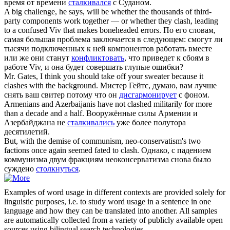
время от времени
сталкивался
с Суданом.
A big challenge, he says, will be whether the thousands of third-
party components work together — or whether they
clash
, leading
to a confused Viv that makes boneheaded errors.
По его словам,
самая большая проблема заключается в следующем: смогут ли
тысячи подключенных к ней компонентов работать вместе
или же они станут
конфликтовать
, что приведет к сбоям в
работе Viv, и она будет совершать глупые ошибки?
Mr. Gates, I think you should take off your sweater because it
clashes
with the background.
Мистер Гейтс, думаю, вам лучше
снять ваш свитер потому что он
дисгармонирует
с фоном.
Armenians and Azerbaijanis have not
clashed
militarily for more
than a decade and a half.
Вооружённые силы Армении и
Азербайджана не
сталкивались
уже более полутора
десятилетий.
But, with the demise of communism, neo-conservatism's two
factions once again seemed fated to
clash
.
Однако, с падением
коммунизма двум фракциям неоконсерватизма снова было
суждено
столкнуться
.
Examples of word usage in different contexts are provided solely for
linguistic purposes, i.e. to study word usage in a sentence in one
language and how they can be translated into another. All samples
are automatically collected from a variety of publicly available open
sources using bilingual search technologies.