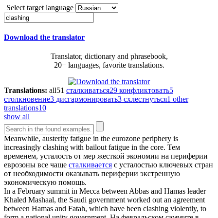
Select target language
Download the translator
Translator, dictionary and phrasebook,
20+ languages, favorite translations.
Translations:
all
51
сталкиваться
29
конфликтовать
5
столкновение
3
дисгармонировать
3
схлестнуться
1
other
translations
10
show all
Meanwhile, austerity fatigue in the eurozone periphery is
increasingly
clashing
with bailout fatigue in the core.
Тем
временем, усталость от мер жесткой экономии на периферии
еврозоны все чаще
сталкивается
с усталостью ключевых стран
от необходимости оказывать периферии экстренную
экономическую помощь.
In a February summit in Mecca between Abbas and Hamas leader
Khaled Mashaal, the Saudi government worked out an agreement
between Hamas and Fatah, which have been
clashing
violently, to
form a national unity government.
На февральском саммите в