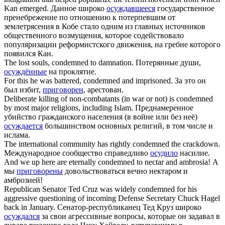
Kan emerged.
Данное широко
осуждавшееся
государственное
пренебрежение по отношению к потерпевшим от
землетрясения в Кобе стало одним из главных источников
общественного возмущения, которое содействовало
популяризации реформистского движения, на гребне которого
появился Кан.
The lost souls,
condemned
to damnation.
Потерянные души,
осуждённые
на проклятие.
For this he was battered,
condemned
and imprisoned.
За это он
был избит,
приговорен
, арестован.
Deliberate killing of non-combatants (in war or not) is
condemned
by most major religions, including Islam.
Преднамеренное
убийство гражданского населения (в войне или без неё)
осуждается
большинством основных религий, в том числе и
ислама.
The international community has rightly
condemned
the crackdown.
Международное сообщество справедливо
осудило
насилие.
And we up here are eternally
condemned
to nectar and ambrosia!
А
мы
приговорены
довольствоваться вечно нектаром и
амброзией!
Republican Senator Ted Cruz was widely
condemned
for his
aggressive questioning of incoming Defense Secretary Chuck Hagel
back in January.
Сенатор-республиканец Тед Круз широко
осуждался
за свои агрессивные вопросы, которые он задавал в