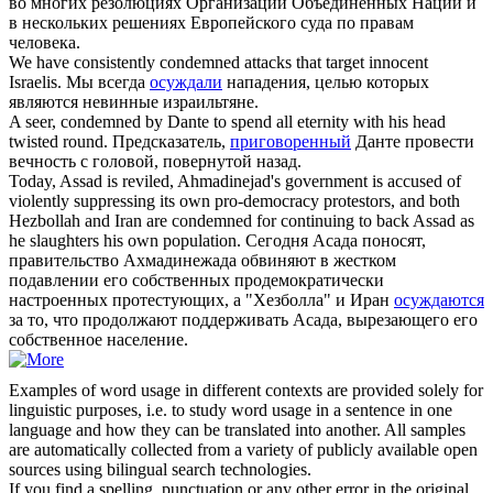
во многих резолюциях Организации Объединенных Наций и
в нескольких решениях Европейского суда по правам
человека.
We have consistently
condemned
attacks that target innocent
Israelis.
Мы всегда
осуждали
нападения, целью которых
являются невинные израильтяне.
A seer,
condemned
by Dante to spend all eternity with his head
twisted round.
Предсказатель,
приговоренный
Данте провести
вечность с головой, повернутой назад.
Today, Assad is reviled, Ahmadinejad's government is accused of
violently suppressing its own pro-democracy protestors, and both
Hezbollah and Iran are
condemned
for continuing to back Assad as
he slaughters his own population.
Сегодня Асада поносят,
правительство Ахмадинежада обвиняют в жестком
подавлении его собственных продемократически
настроенных протестующих, а "Хезболла" и Иран
осуждаются
за то, что продолжают поддерживать Асада, вырезающего его
собственное население.
Examples of word usage in different contexts are provided solely for
linguistic purposes, i.e. to study word usage in a sentence in one
language and how they can be translated into another. All samples
are automatically collected from a variety of publicly available open
sources using bilingual search technologies.
If you find a spelling, punctuation or any other error in the original