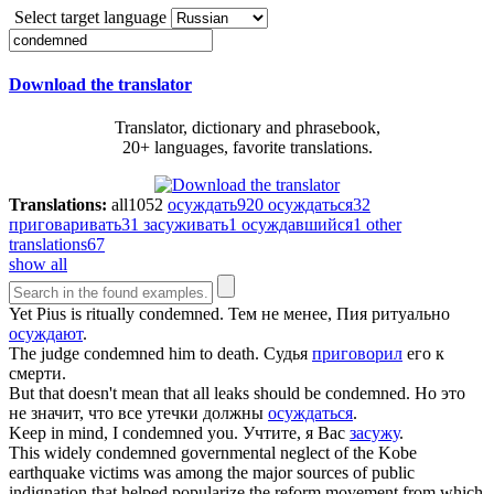
Select target language
Download the translator
Translator, dictionary and phrasebook,
20+ languages, favorite translations.
Translations:
all
1052
осуждать
920
осуждаться
32
приговаривать
31
засуживать
1
осуждавшийся
1
other
translations
67
show all
Yet Pius is ritually
condemned
.
Тем не менее, Пия ритуально
осуждают
.
The judge
condemned
him to death.
Судья
приговорил
его к
смерти.
But that doesn't mean that all leaks should be
condemned
.
Но это
не значит, что все утечки должны
осуждаться
.
Keep in mind, I
condemned
you.
Учтите, я Вас
засужу
.
This widely
condemned
governmental neglect of the Kobe
earthquake victims was among the major sources of public
indignation that helped popularize the reform movement from which