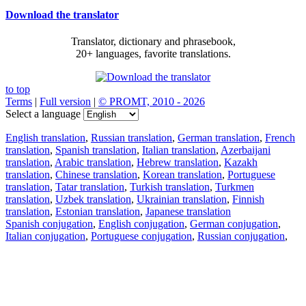
Download the translator
Translator, dictionary and phrasebook,
20+ languages, favorite translations.
to top
Terms
|
Full version
|
© PROMT, 2010 - 2026
Select a language
English translation
,
Russian translation
,
German translation
,
French
translation
,
Spanish translation
,
Italian translation
,
Azerbaijani
translation
,
Arabic translation
,
Hebrew translation
,
Kazakh
translation
,
Chinese translation
,
Korean translation
,
Portuguese
translation
,
Tatar translation
,
Turkish translation
,
Turkmen
translation
,
Uzbek translation
,
Ukrainian translation
,
Finnish
translation
,
Estonian translation
,
Japanese translation
Spanish conjugation
,
English conjugation
,
German conjugation
,
Italian conjugation
,
Portuguese conjugation
,
Russian conjugation
,
French conjugation
.
Features
Text Translation