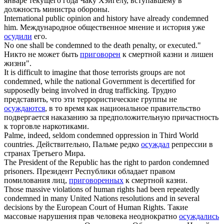
январе текущего года Чаку Хэйгелу, вступавшему в
должность министра обороны.
International public opinion and history have already
condemned
him.
Международное общественное мнение и история уже
осудили
его.
No one shall be
condemned
to the death penalty, or executed."
Никто не может быть
приговорен
к смертной казни и лишен
жизни".
It is difficult to imagine that those terrorists groups are not
condemned
, while the national Government is decertified for
supposedly being involved in drug trafficking.
Трудно
представить, что эти террористические группы не
осуждаются
, в то время как национальное правительство
подвергается наказанию за предположительную причастность
к торговле наркотиками.
Palme, indeed, seldom
condemned
oppression in Third World
countries.
Действительно, Пальме редко
осуждал
репрессии в
странах Третьего Мира.
The President of the Republic has the right to pardon
condemned
prisoners.
Президент Республики обладает правом
помилования лиц,
приговоренных
к смертной казни.
Those massive violations of human rights had been repeatedly
condemned
in many United Nations resolutions and in several
decisions by the European Court of Human Rights.
Такие
массовые нарушения прав человека неоднократно
осуждались