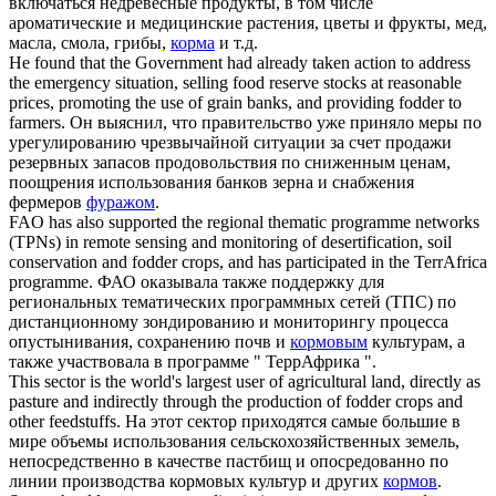
включаться недревесные продукты, в том числе
ароматические и медицинские растения, цветы и фрукты, мед,
масла, смола, грибы,
корма
и т.д.
He found that the Government had already taken action to address
the emergency situation, selling food reserve stocks at reasonable
prices, promoting the use of grain banks, and providing
fodder
to
farmers.
Он выяснил, что правительство уже приняло меры по
урегулированию чрезвычайной ситуации за счет продажи
резервных запасов продовольствия по сниженным ценам,
поощрения использования банков зерна и снабжения
фермеров
фуражом
.
FAO has also supported the regional thematic programme networks
(TPNs) in remote sensing and monitoring of desertification, soil
conservation and
fodder
crops, and has participated in the TerrAfrica
programme.
ФАО оказывала также поддержку для
региональных тематических программных сетей (ТПС) по
дистанционному зондированию и мониторингу процесса
опустынивания, сохранению почв и
кормовым
культурам, а
также участвовала в программе " ТеррАфрика ".
This sector is the world's largest user of agricultural land, directly as
pasture and indirectly through the production of
fodder
crops and
other feedstuffs.
На этот сектор приходятся самые большие в
мире объемы использования сельскохозяйственных земель,
непосредственно в качестве пастбищ и опосредованно по
линии производства кормовых культур и других
кормов
.