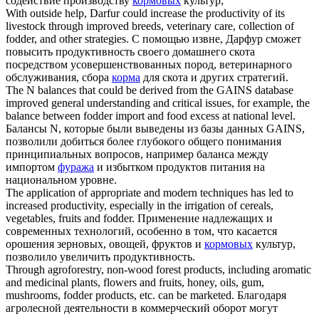
содействие производству
кормовых
культур;
With outside help, Darfur could increase the productivity of its
livestock through improved breeds, veterinary care, collection of
fodder
, and other strategies.
С помощью извне, Дарфур сможет
повысить продуктивность своего домашнего скота
посредством усовершенствованных пород, ветеринарного
обслуживания, сбора
корма
для скота и других стратегий.
The N balances that could be derived from the GAINS database
improved general understanding and critical issues, for example, the
balance between
fodder
import and food excess at national level.
Балансы N, которые были выведены из базы данных GAINS,
позволили добиться более глубокого общего понимания
принципиальных вопросов, например баланса между
импортом
фуража
и избытком продуктов питания на
национальном уровне.
The application of appropriate and modern techniques has led to
increased productivity, especially in the irrigation of cereals,
vegetables, fruits and
fodder
.
Применение надлежащих и
современных технологий, особенно в том, что касается
орошения зерновых, овощей, фруктов и
кормовых
культур,
позволило увеличить продуктивность.
Through agroforestry, non-wood forest products, including aromatic
and medicinal plants, flowers and fruits, honey, oils, gum,
mushrooms,
fodder
products, etc. can be marketed.
Благодаря
агролесной деятельности в коммерческий оборот могут