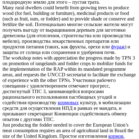
плодородную землю для этого – пустая трата.
Many rural dwellers could benefit from growing trees to produce
wood (for fuel, building or furniture), medicinal products or food
(such as fruit, nuts, or
fodder
) and to provide shade or conserve and
fertilize the soil.
Потенциально многие сельские жители могут
получать выгоду от выращивания деревьев для заготовки
древесины (для отопления, строительства или производства
мебели), производства лекарственных препаратов или
продуктов питания (таких, как фрукты, орехи или
фураж
) и
защиты от солнца или сохранения и удобрения почв.
The workshop notes with appreciation the progress made by TPN 3
on promotion of rangelands and
fodder
crops to mobilize funds for
the implementation of the RAP within its mandated programme
areas, and requests the UNCCD secretariat to facilitate the exchange
of experience with the other TPNs.
Участники рабочего
совещания с удовлетворением отмечают прогресс,
достигнутый ТПС 3, занимающейся вопросами
рационального использования пастбищных угодий и
содействия производству
кормовых
культур, в мобилизации
средств для осуществления НПД в рамках ее мандата, и
призывают секретариат Конвенции содействовать обмену
опытом с другими ТПС.
Just producing the
fodder
needed to cover the European Union’s
meat consumption requires an area of agricultural land in Brazil the
size of the United Kingdom.
Простое изготовления
кормов
,