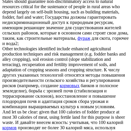
States should guarantee non-discriminatory access to natural
resources critical for the sustenance of people in rural areas who
depend largely on self-built housing, such as building materials,
fodder
, fuel and water;
Государства должны гарантировать
недискриминационный доступ к природным ресурсам,
имеющим решающее значение для существования жителей
сельских районов, которые в основном сами строят свои дома,
таким, как строительные материалы,
фураж
для скота, горючее
и вода2;
Other technologies identified include enhanced agricultural
production techniques and risk management (e.g.
fodder
banks and
alley cropping), soil erosion control (slope stabilization and
terracing), recuperation and fertility improvement of soils, and
adaptation of cropping seasons and cropping structure.
К числу
других указанных технологий относятся методы повышения
производительности сельского хозяйства и регулирования
рисков (например, создание
кормовых
банков и полосное
земледелие), борьба с эрозией почв (стабилизация и
террасирование склонов), восстановление и повышение
плодородия почв и адаптация сроков сбора урожая и
комбинации выращиваемых культур к новым условиям.
And let us be clear: given that 100 calories of
fodder
produce at
most 30 calories of meat, using fertile land for this purpose is sheer
waste.
И давайте внесем ясность: учитывая, что 100 калорий
кормов
производят не более 30 калорий мяса, используя