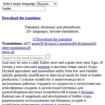
Select target language
Download the translator
Translator, dictionary and phrasebook,
20+ languages, favorite translations.
Translations:
all
71
корм
30
фураж
12
кормовой
8
фуражный
1
other translations
20
show all
And now he runs a cattle
fodder
store and a grain store near Agra.
И
теперь у него магазин
кормов
и магазин семян около Агры.
Dryland agriculture and pastoralism suffer from low and variable
rainfall, generally insufficient to meet local needs for food or
fodder
production.
Сельское хозяйство и животноводство в
засушливых районах страдают от скудности и непостоянства
атмосферных осадков, в целом недостаточных для
удовлетворения местных потребностей в пище и
фураже
.
Rational use of rangelands and development of
fodder
crops;
рациональное использование пастбищных угодий и
содействие разведению
кормовых
культур;