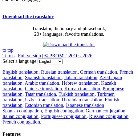
Download the translator
Translator, dictionary and phrasebook,
20+ languages, favorite translations.
to top
Terms
|
Full version
|
© PROMT, 2010 - 2026
Select a language
English translation
,
Russian translation
,
German translation
,
French
translation
,
Spanish translation
,
Italian translation
,
Azerbaijani
translation
,
Arabic translation
,
Hebrew translation
,
Kazakh
translation
,
Chinese translation
,
Korean translation
,
Portuguese
translation
,
Tatar translation
,
Turkish translation
,
Turkmen
translation
,
Uzbek translation
,
Ukrainian translation
,
Finnish
translation
,
Estonian translation
,
Japanese translation
Spanish conjugation
,
English conjugation
,
German conjugation
,
Italian conjugation
,
Portuguese conjugation
,
Russian conjugation
,
French conjugation
.
Features