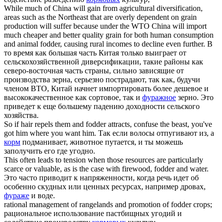
While much of China will gain from agricultural diversification,
areas such as the Northeast that are overly dependent on grain
production will suffer because under the WTO China will import
much cheaper and better quality grain for both human consumption
and animal
fodder
, causing rural incomes to decline even further.
В
то время как большая часть Китая только выиграет от
сельскохозяйственной диверсификации, такие районы как
северо-восточная часть страны, сильно зависящие от
производства зерна, серьезно пострадают, так как, будучи
членом ВТО, Китай начнет импортировать более дешевое и
высококачественное как сортовое, так и
фуражное
зерно. Это
приведет к еще большему падению доходности сельского
хозяйства.
So if hair repels them and
fodder
attracts, confuse the beast, you've
got him where you want him.
Так если волосы отпугивают из, а
корм
подманивает, животное путается, и ты можешь
заполучить его где угодно.
This often leads to tension when those resources are particularly
scarce or valuable, as is the case with firewood,
fodder
and water.
Это часто приводит к напряженности, когда речь идет об
особенно скудных или ценных ресурсах, например дровах,
фураже
и воде.
rational management of rangelands and promotion of
fodder
crops;
рациональное использование пастбищных угодий и