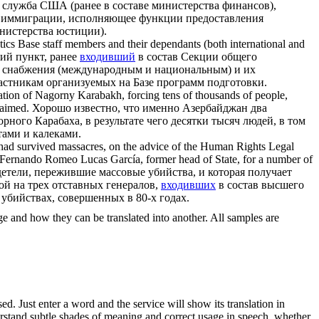
 служба США (ранее в составе министерства финансов),
 и иммиграции, исполняющее функции предоставления
нистерства юстиции).
istics Base staff members and their dependants (both international and
й пункт, ранее
входивший
в состав Секции общего
ы снабжения (международным и национальным) и их
стникам организуемых на Базе программ подготовки.
ulation of Nagorny Karabakh, forcing tens of thousands of people,
maimed.
Хорошо известно, что именно Азербайджан два
орного Карабаха, в результате чего десятки тысяч людей, в том
тами и калеками.
o had survived massacres, on the advice of the Human Rights Legal
Fernando Romeo Lucas García, former head of State, for a number of
етели, пережившие массовые убийства, и которая получает
ой на трех отставных генералов,
входивших
в состав высшего
убийствах, совершенных в 80-х годах.
ge and how they can be translated into another. All samples are
. Just enter a word and the service will show its translation in
derstand subtle shades of meaning and correct usage in speech, whether