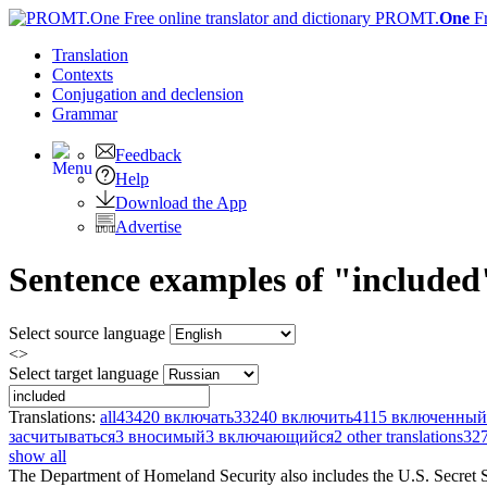
PROMT.
One
F
Translation
Contexts
Conjugation
and declension
Grammar
Feedback
Help
Download the App
Advertise
Sentence examples of "included
Select source language
<>
Select target language
Translations:
all
43420
включать
33240
включить
4115
включенный
засчитываться
3
вносимый
3
включающийся
2
other translations
32
show all
The Department of Homeland Security also
includes
the U.S. Secret 