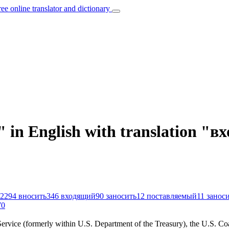
ree online translator and dictionary
" in English with translation "
2294
вносить
346
входящий
90
заносить
12
поставляемый
11
занос
70
Service (formerly within U.S. Department of the Treasury), the U.S. Co