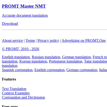
PROMT Master NMT
Accurate document translation
Download
About service
|
Terms
|
Privacy policy
|
Advertizing on PROMT.One
© PROMT, 2010 - 2026
English translation
,
Russian translation
,
German translation
,
French tr
translation
,
Korean translation
,
Portuguese translation
,
Tatar translatio
translation
Spanish conjugation
,
English conjugation
,
German conjugation
,
Itali
Features
Text Translation
Context Examples
Conjugation and Declension
Free apps