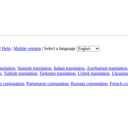
|
Help
|
Mobile version
|
Select a language
anslation
,
Spanish translation
,
Italian translation
,
Azerbaijani translation
n
,
Turkish translation
,
Turkmen translation
,
Uzbek translation
,
Ukrainian
an conjugation
,
Portuguese conjugation
,
Russian conjugation
,
French co