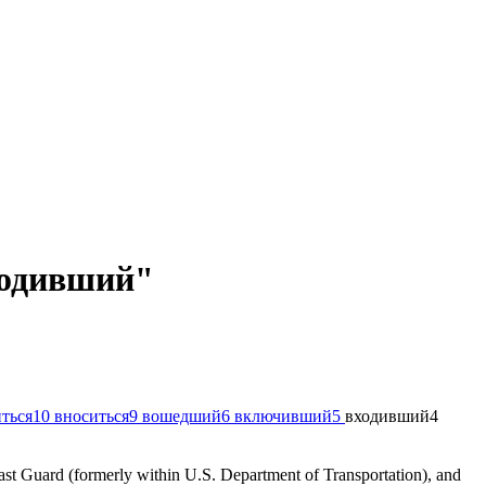
входивший"
иться
10
вноситься
9
вошедший
6
включивший
5
входивший
4
ast Guard (formerly within U.S. Department of Transportation), and