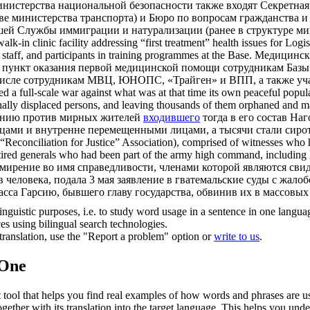
инистерства национальной безопасности также входят Секретная
ве министерства транспорта) и Бюро по вопросам гражданства
шей Службы иммиграции и натурализации (ранее в структуре ми
alk-in clinic facility addressing “first treatment” health issues for Log
f, and participants in training programmes at the Base.
Медицински
и пункт оказания первой медицинской помощи сотрудникам Баз
числе сотрудникам МВЦ, ЮНОПС, «Трайген» и ВПП, а также уча
hed a full-scale war against what was at that time its own peaceful pop
rnally displaced persons, and leaving thousands of them orphaned and 
панию против мирных жителей
входившего
тогда в его состав Наг
нцами и внутренне перемещенными лицами, а тысячи стали сиро
a (“Reconciliation for Justice” Association), comprised of witnesses wh
retired generals who had been part of the army high command,
including
мирение во имя справедливости, членами которой являются свид
еловека, подала 3 мая заявление в гватемальские суды с жалоб
сса Гарсию, бывшего главу государства, обвинив их в массовых 
inguistic purposes, i.e. to study word usage in a sentence in one langua
ces using bilingual search technologies.
r translation, use the "Report a problem" option or
write to us
.
.One
ol that helps you find real examples of how words and phrases are used
gether with its translation into the target language. This helps you un