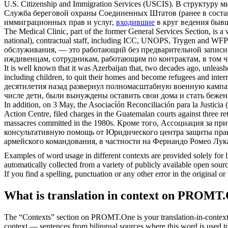
U.S. Citizenship and Immigration Services (USCIS).
В структуру м
Служба береговой охраны Соединенных Штатов (ранее в соста
иммиграционных прав и услуг,
входившие
в круг ведения быв
The Medical Clinic, part of the former General Services Section, is a w
national), contractual staff,
including
ICC, UNOPS, Trygen and WFP staf
обслуживания, — это работающий без предварительной запис
иждивенцам, сотрудникам, работающим по контрактам, в том 
It is well known that it was Azerbaijan that, two decades ago, unleas
including
children, to quit their homes and become refugees and inte
десятилетия назад развернул полномасштабную военную кам
числе дети, были вынуждены оставить свои дома и стать беже
In addition, on 3 May, the Asociacíón Reconciliación para la Justici
Action Centre, filed charges in the Guatemalan courts against three 
massacres committed in the 1980s.
Кроме того, Ассоциация за при
консультативную помощь от Юридического центра защиты прав ч
армейского командования, в частности на Фернандо Ромео Лука
Examples of word usage in different contexts are provided solely for l
automatically collected from a variety of publicly available open sour
If you find a spelling, punctuation or any other error in the original o
What is translation in context on PROMT
The “Contexts” section on PROMT.One is your translation-in-context to
context — sentences from bilingual sources where this word is used to