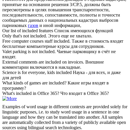
принятые на основании решения 3/СР.5, должны быть
пересмотрены в целях повышения транспарентности,
последовательности, сопоставимости, полноты и точности
сообщаемых данных о национальных кадастрах выбросов
парниковых
газов
и иной информации,
Our list of
included
features
Список имеющихся функций
Only that's not
included
.
Этого еще не хватало.
Free computer courses staff
included
.
Также в стоимость входят
бесплатные компьютерные курсы для сотрудников.
Valet parking is not
included
.
Чаевые парковщику в счёт не
входят.
External comments are
included
on invoices.
Внешние
комментарии включаются в накладные.
Science is for everyone, kids
included
Наука - для всех, и даже
для детей
What kinds of games are
included
?
Какие игры входят в
программу?
What's
included
in Office 365?
Что входит в Office 365?
Examples of word usage in different contexts are provided solely for
linguistic purposes, i.e. to study word usage in a sentence in one
language and how they can be translated into another. All samples
are automatically collected from a variety of publicly available open
sources using bilingual search technologies.