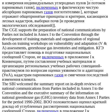
и измерения индивидуальных углеродных пулов [и потоков
парниковых газов],
включенных
в фактическую чистую
абсорбцию парниковых
газов
поглотителями [, которые
отражают общепринятые принципы и критерии, касающиеся
лесных кадастров, выборки почв [и проведения
экологических обследований]].
The CGE supports the preparation of national communications by
Parties not
included
in Annex I to the Convention through the
development of training materials and organization of regional
hands-on training workshops on vulnerability and adaptation (V &
A) assessments, greenhouse
gas
inventories and mitigation.
КГЭ
предоставляет помощь в подготовке национальных
сообщений Сторон, не
включенных
в приложение I к
Конвенции, путем составления учебных материалов и
организации региональных учебных рабочих совещаний-
практикумов по вопросам оценки уязвимости и адаптации
(УиА), кадастрам парниковых
газов
и смягчения последствий
изменения климата.
The SBI welcomed the summary report on in-depth reviews of
national communications from Parties
included
in Annex I to the
Convention and the executive summary of the information on
national greenhouse
gas
(GHG) inventory data from Annex I Parties
for the period 1990-2002.
ВОО положительно оценил краткий
доклад об углубленных рассмотрениях национальных
сообщений Сторон,
включенных
в приложение I к