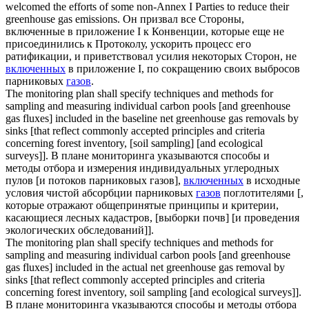
welcomed the efforts of some non-Annex I Parties to reduce their
greenhouse
gas
emissions.
Он призвал все Стороны,
включенные в приложение I к Конвенции, которые еще не
присоединились к Протоколу, ускорить процесс его
ратификации, и приветствовал усилия некоторых Сторон, не
включенных
в приложение I, по сокращению своих выбросов
парниковых
газов
.
The monitoring plan shall specify techniques and methods for
sampling and measuring individual carbon pools [and greenhouse
gas fluxes]
included
in the baseline net greenhouse
gas
removals by
sinks [that reflect commonly accepted principles and criteria
concerning forest inventory, [soil sampling] [and ecological
surveys]].
В плане мониторинга указываются способы и
методы отбора и измерения индивидуальных углеродных
пулов [и потоков парниковых газов],
включенных
в исходные
условия чистой абсорбции парниковых
газов
поглотителями [,
которые отражают общепринятые принципы и критерии,
касающиеся лесных кадастров, [выборки почв] [и проведения
экологических обследований]].
The monitoring plan shall specify techniques and methods for
sampling and measuring individual carbon pools [and greenhouse
gas fluxes]
included
in the actual net greenhouse
gas
removal by
sinks [that reflect commonly accepted principles and criteria
concerning forest inventory, soil sampling [and ecological surveys]].
В плане мониторинга указываются способы и методы отбора