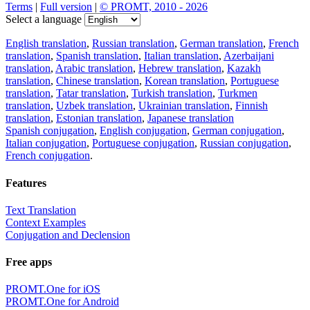
Terms
|
Full version
|
© PROMT, 2010 - 2026
Select a language
English translation
,
Russian translation
,
German translation
,
French
translation
,
Spanish translation
,
Italian translation
,
Azerbaijani
translation
,
Arabic translation
,
Hebrew translation
,
Kazakh
translation
,
Chinese translation
,
Korean translation
,
Portuguese
translation
,
Tatar translation
,
Turkish translation
,
Turkmen
translation
,
Uzbek translation
,
Ukrainian translation
,
Finnish
translation
,
Estonian translation
,
Japanese translation
Spanish conjugation
,
English conjugation
,
German conjugation
,
Italian conjugation
,
Portuguese conjugation
,
Russian conjugation
,
French conjugation
.
Features
Text Translation
Context Examples
Conjugation and Declension
Free apps
PROMT.One for iOS
PROMT.One for Android