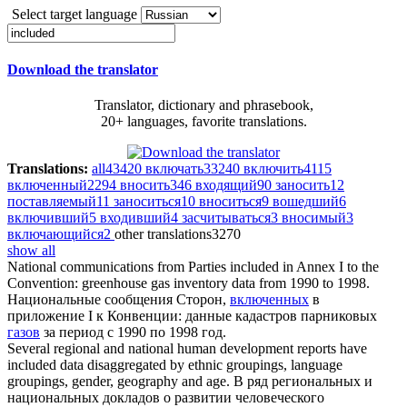
Select target language
Download the translator
Translator, dictionary and phrasebook,
20+ languages, favorite translations.
Translations:
all
43420
включать
33240
включить
4115
включенный
2294
вносить
346
входящий
90
заносить
12
поставляемый
11
заноситься
10
вноситься
9
вошедший
6
включивший
5
входивший
4
засчитываться
3
вносимый
3
включающийся
2
other translations
3270
show all
National communications from Parties
included
in Annex I to the
Convention: greenhouse
gas
inventory data from 1990 to 1998.
Национальные сообщения Сторон,
включенных
в
приложение I к Конвенции: данные кадастров парниковых
газов
за период с 1990 по 1998 год.
Several regional and national human development reports have
included data
disaggregated by ethnic groupings, language
groupings, gender, geography and age.
В ряд региональных и
национальных докладов о развитии человеческого