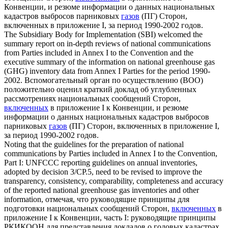
Конвенции, и резюме информации о данных национальных
кадастров выбросов парниковых
газов
(ПГ) Сторон,
включенных в приложение I, за период 1990-2002 годов.
The Subsidiary Body for Implementation (SBI) welcomed the
summary report on in-depth reviews of national communications
from Parties
included
in Annex I to the Convention and the
executive summary of the information on national greenhouse
gas
(GHG) inventory data from Annex I Parties for the period 1990-
2002.
Вспомогательный орган по осуществлению (ВОО)
положительно оценил краткий доклад об углубленных
рассмотрениях национальных сообщений Сторон,
включенных
в приложение I к Конвенции, и резюме
информации о данных национальных кадастров выбросов
парниковых
газов
(ПГ) Сторон, включенных в приложение I,
за период 1990-2002 годов.
Noting that the guidelines for the preparation of national
communications by Parties
included
in Annex I to the Convention,
Part I: UNFCCC reporting guidelines on annual inventories,
adopted by decision 3/CP.5, need to be revised to improve the
transparency, consistency, comparability, completeness and accuracy
of the reported national greenhouse
gas
inventories and other
information,
отмечая, что руководящие принципы для
подготовки национальных сообщений Сторон,
включенных
в
приложение I к Конвенции, часть I: руководящие принципы
РКИКООН для представления докладов о годовых кадастрах,