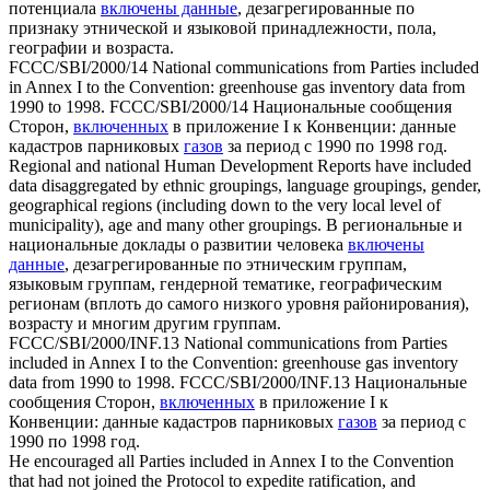
потенциала
включены данные
, дезагрегированные по
признаку этнической и языковой принадлежности, пола,
географии и возраста.
FCCC/SBI/2000/14 National communications from Parties
included
in Annex I to the Convention: greenhouse
gas
inventory data from
1990 to 1998.
FCCC/SBI/2000/14 Национальные сообщения
Сторон,
включенных
в приложение I к Конвенции: данные
кадастров парниковых
газов
за период с 1990 по 1998 год.
Regional and national Human Development Reports have
included
data
disaggregated by ethnic groupings, language groupings, gender,
geographical regions (including down to the very local level of
municipality), age and many other groupings.
В региональные и
национальные доклады о развитии человека
включены
данные
, дезагрегированные по этническим группам,
языковым группам, гендерной тематике, географическим
регионам (вплоть до самого низкого уровня районирования),
возрасту и многим другим группам.
FCCC/SBI/2000/INF.13 National communications from Parties
included
in Annex I to the Convention: greenhouse
gas
inventory
data from 1990 to 1998.
FCCC/SBI/2000/INF.13 Национальные
сообщения Сторон,
включенных
в приложение I к
Конвенции: данные кадастров парниковых
газов
за период с
1990 по 1998 год.
He encouraged all Parties
included
in Annex I to the Convention
that had not joined the Protocol to expedite ratification, and