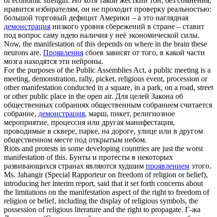
of economic strength.
Но хотя такой жёсткий тон, без сомнения,
нравится избирателям, он не проходит проверку реальностью:
большой торговый дефицит Америки – а это наглядная
демонстрация
низкого уровня сбережений в стране – ставит
под вопрос саму идею наличия у неё экономической силы.
Now, the
manifestation
of this depends on where in the brain these
neurons are.
Проявления
сбоев зависят от того, в какой части
мозга находятся эти нейроны.
For the purposes of the Public Assemblies Act, a public meeting is a
meeting, demonstration, rally, picket, religious event, procession or
other
manifestation
conducted in a square, in a park, on a road, street
or other public place in the open air.
Для целей Закона об
общественных собраниях общественным собранием считается
собрание,
демонстрация
, марш, пикет, религиозное
мероприятие, процессия или другая манифестация,
проводимые в сквере, парке, на дороге, улице или в другом
общественном месте под открытым небом.
Riots and protests in some developing countries are just the worst
manifestation
of this.
Бунты и протесты в некоторых
развивающихся странах являются худшим
проявлением
этого.
Ms. Jahangir (Special Rapporteur on freedom of religion or belief),
introducing her interim report, said that it set forth concerns about
the limitations on the
manifestation
aspect of the right to freedom of
religion or belief, including the display of religious symbols, the
possession of religious literature and the right to propagate.
Г-жа