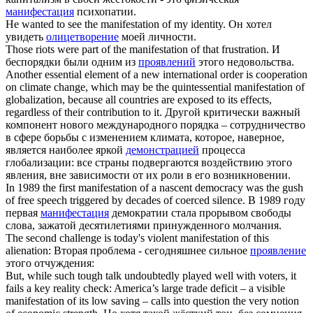
манифестация
психопатии.
He wanted to see the
manifestation
of my identity.
Он хотел
увидеть
олицетворение
моей личности.
Those riots were part of the
manifestation
of that frustration.
И
беспорядки были одним из
проявлений
этого недовольства.
Another essential element of a new international order is cooperation
on climate change, which may be the quintessential
manifestation
of
globalization, because all countries are exposed to its effects,
regardless of their contribution to it.
Другой критически важный
компонент нового международного порядка – сотрудничество
в сфере борьбы с изменением климата, которое, наверное,
является наиболее яркой
демонстрацией
процесса
глобализации: все страны подвергаются воздействию этого
явления, вне зависимости от их роли в его возникновении.
In 1989 the first
manifestation
of a nascent democracy was the gush
of free speech triggered by decades of coerced silence.
В 1989 году
первая
манифестация
демократии стала прорывом свободы
слова, зажатой десятилетиями принужденного молчания.
The second challenge is today's violent
manifestation
of this
alienation:
Вторая проблема - сегодняшнее сильное
проявление
этого отчуждения:
But, while such tough talk undoubtedly played well with voters, it
fails a key reality check: America’s large trade deficit – a visible
manifestation
of its low saving – calls into question the very notion