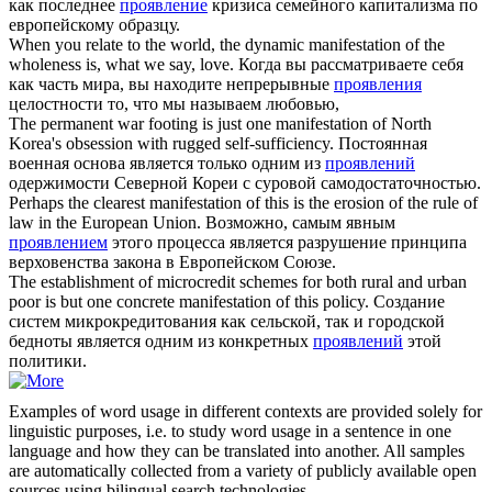
как последнее
проявление
кризиса семейного капитализма по
европейскому образцу.
When you relate to the world, the dynamic
manifestation
of the
wholeness is, what we say, love.
Когда вы рассматриваете себя
как часть мира, вы находите непрерывные
проявления
целостности то, что мы называем любовью,
The permanent war footing is just one
manifestation
of North
Korea's obsession with rugged self-sufficiency.
Постоянная
военная основа является только одним из
проявлений
одержимости Северной Кореи с суровой самодостаточностью.
Perhaps the clearest
manifestation
of this is the erosion of the rule of
law in the European Union.
Возможно, самым явным
проявлением
этого процесса является разрушение принципа
верховенства закона в Европейском Союзе.
The establishment of microcredit schemes for both rural and urban
poor is but one concrete
manifestation
of this policy.
Создание
систем микрокредитования как сельской, так и городской
бедноты является одним из конкретных
проявлений
этой
политики.
Examples of word usage in different contexts are provided solely for
linguistic purposes, i.e. to study word usage in a sentence in one
language and how they can be translated into another. All samples
are automatically collected from a variety of publicly available open
sources using bilingual search technologies.