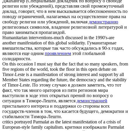
Джахангир (Специальный докладчик по вопросу о свободе
религии или убеждений), представляя свой промежуточный
доклад, говорит, что в нем высказывается обеспокоенность по
поводу ограничений, налагаемых на осуществление права на
свободу религии или убеждений, включая
демонстрацию
религиозных символов, владение религиозной литературой и
право заниматься пропагандой.
Humanitarian interventions-much discussed in the 1990's-are
another
manifestation
of this global solidarity.
Гуманитарные
вмешательства, которые так часто обсуждались в 90-х годах,
являются еще одним
проявлением
этой глобальной
солидарности.
On this occasion I must say that the fact that so many speakers, from
five regions of the world, took the floor in this open debate on
Timor-Leste is a
manifestation
of strong interest and support by all
Member States regarding the future, the democracy and the stability
of Timor-Leste.
По этому случаю я должен заметить, что тот
факт, что так много ораторов из пяти регионов мира
выступили в ходе этих открытых прений по вопросу о
ситуации в Тиморе-Лешти, является
демонстрацией
пристального интереса и поддержки со стороны всех
государств-членов в том, что касается будущего, демократии и
стабильности Тимора-Лешти.
critics portrayed Parmalat as the latest
manifestation
of a crisis of
European-style family capitalism.
критики изображали Parmalat