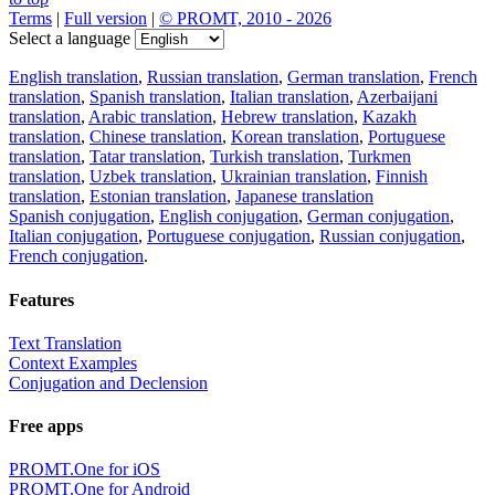
Terms
|
Full version
|
© PROMT, 2010 - 2026
Select a language
English translation
,
Russian translation
,
German translation
,
French
translation
,
Spanish translation
,
Italian translation
,
Azerbaijani
translation
,
Arabic translation
,
Hebrew translation
,
Kazakh
translation
,
Chinese translation
,
Korean translation
,
Portuguese
translation
,
Tatar translation
,
Turkish translation
,
Turkmen
translation
,
Uzbek translation
,
Ukrainian translation
,
Finnish
translation
,
Estonian translation
,
Japanese translation
Spanish conjugation
,
English conjugation
,
German conjugation
,
Italian conjugation
,
Portuguese conjugation
,
Russian conjugation
,
French conjugation
.
Features
Text Translation
Context Examples
Conjugation and Declension
Free apps
PROMT.One for iOS
PROMT.One for Android