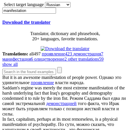
Select target language
Download the translator
Translator, dictionary and phrasebook,
20+ languages, favorite translations.
Translations:
all
497
проявление
423
демонстрация
7
манифестация
6
олицетворение
2
other translations
59
show all
But it is an awesome
manifestation
of people power.
Однако это
удивительное
проявление
власти народа.
Saddam's regime was merely the most extreme
manifestation
of the
harsh underlying fact that Iraq's geography and demography
condemned it to rule by the iron fist.
Режим Саддама был едва ли
самой экстремальной
демонстрацией
того факта, что Ирак
может быть управляем только с позиции жесткой власти и
силы.
In fact, capitalism, perhaps at its most remorseless, is a physical
manifestation
of psychopathy.
По сути, можно сказать, что
капитализм в своей жестокости - это физическая