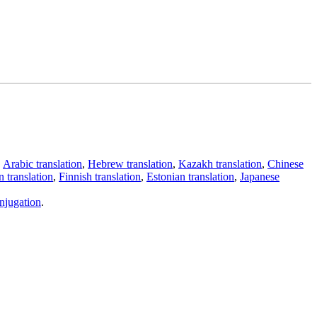
,
Arabic translation
,
Hebrew translation
,
Kazakh translation
,
Chinese
 translation
,
Finnish translation
,
Estonian translation
,
Japanese
njugation
.