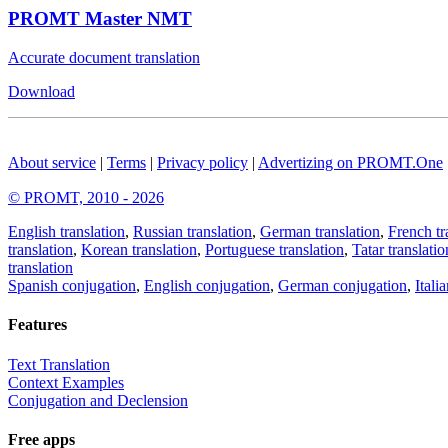
PROMT Master NMT
Accurate document translation
Download
About service
|
Terms
|
Privacy policy
|
Advertizing on PROMT.One
© PROMT, 2010 - 2026
English translation
,
Russian translation
,
German translation
,
French tr
translation
,
Korean translation
,
Portuguese translation
,
Tatar translatio
translation
Spanish conjugation
,
English conjugation
,
German conjugation
,
Itali
Features
Text Translation
Context Examples
Conjugation and Declension
Free apps