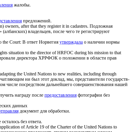
вления
жалобы.
дставления
предложений.
owners, after that they register it in cadastres.
Подложная
(албанских) владельцев, после чего те регистрируют
o the Court:
В ответ Норвегия
утверждала
о наличии нормы
ghts situation to the director of HRFOC during his mission to that
мировали директора ХРРФОК о положении в области прав
adapting the United Nations to new realities, including through
чатляющим ни был этот доклад, мы, представители государств-
том числе посредством дальнейшего совершенствования нашей
лучить награду после
предоставления
фотографии без
еских данных
отправляя
документ для обработки.
осталось без ответа.
plication of Article 19 of the Charter of the United Nations to