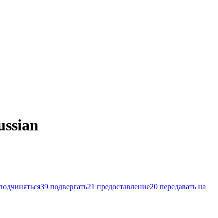
ussian
подчиняться
39
подвергать
21
предоставление
20
передавать на