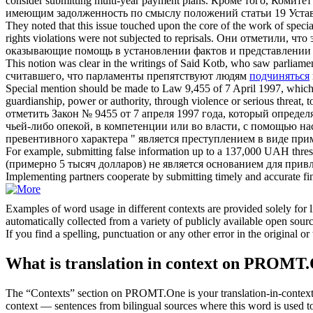
consider
submitting
multi-year payment plans.
Кроме того, Комитет
имеющим задолженность по смыслу положений статьи 19 Уста
They noted that this issue touched upon the core of the work of speci
rights violations were not subjected to reprisals.
Они отметили, что 
оказывающие помощь в установлении фактов и представлении 
This notion was clear in the writings of Said Kotb, who saw parliame
считавшего, что парламенты препятствуют людям
подчиняться
Special mention should be made to Law 9,455 of 7 April 1997, which defi
guardianship, power or authority, through violence or serious threat, 
отметить Закон № 9455 от 7 апреля 1997 года, который определ
чьей-либо опекой, в компетенции или во власти, с помощью на
превентивного характера " является преступлением в виде при
For example,
submitting
false information up to a 137,000 UAH thresh
(примерно 5 тысяч долларов) не является основанием для прив
Implementing partners cooperate by
submitting
timely and accurate fin
Examples of word usage in different contexts are provided solely for l
automatically collected from a variety of publicly available open sour
If you find a spelling, punctuation or any other error in the original o
What is translation in context on PROMT
The “Contexts” section on PROMT.One is your translation-in-context to
context — sentences from bilingual sources where this word is used to