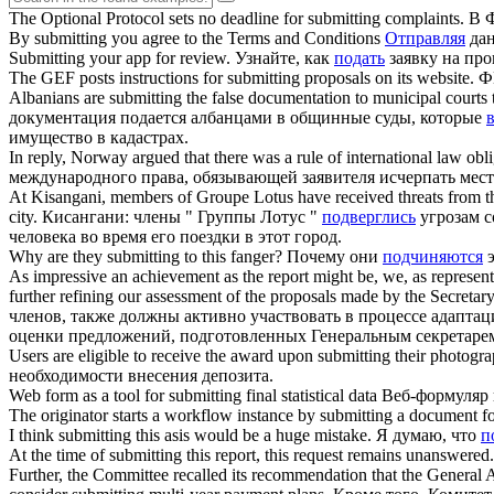
The Optional Protocol sets no deadline for
submitting
complaints.
В Ф
By
submitting
you agree to the Terms and Conditions
Отправляя
дан
Submitting
your app for review.
Узнайте, как
подать
заявку на пр
The GEF posts instructions for
submitting
proposals on its website.
Ф
Albanians are
submitting
the false documentation to municipal courts t
документация подается албанцами в общинные суды, которые
имущество в кадастрах.
In reply, Norway argued that there was a rule of international law obl
международного права, обязывающей заявителя исчерпать местн
At Kisangani, members of Groupe Lotus have received threats from
city.
Кисангани: члены " Группы Лотус "
подверглись
угрозам с
человека во время его поездки в этот город.
Why are they
submitting
to this fanger?
Почему они
подчиняются
э
As impressive an achievement as the report might be, we, as represent
further refining our assessment of the proposals made by the Secreta
членов, также должны активно участвовать в процессе адапт
оценки предложений, подготовленных Генеральным секретаре
Users are eligible to receive the award upon
submitting
their photogra
необходимости внесения депозита.
Web form as a tool for
submitting
final statistical data
Веб-формуляр 
The originator starts a workflow instance by
submitting
a document fo
I think
submitting
this asis would be a huge mistake.
Я думаю, что
п
At the time of
submitting
this report, this request remains unanswered.
Further, the Committee recalled its recommendation that the General A