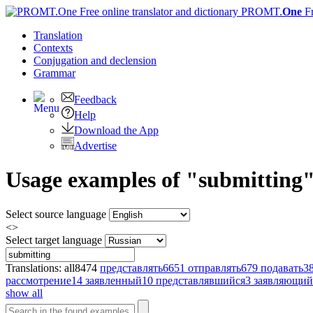
PROMT.
One
F
Translation
Contexts
Conjugation
and declension
Grammar
Feedback
Help
Download the App
Advertise
Usage examples of "submitting" 
Select source language
<>
Select target language
Translations:
all
8474
представлять
6651
отправлять
679
подавать
3
рассмотрение
14
заявленный
10
представлявшийся
3
заявляющий
show all