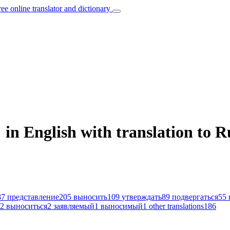
ree online translator and dictionary
in English with translation to R
87
представление
205
выносить
109
утверждать
89
подвергаться
55
2
выноситься
2
заявляемый
1
выносимый
1
other translations
186