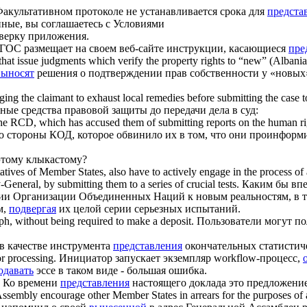
акультативном протоколе не устанавливается срока для
предста
ные, вы соглашаетесь с Условиями
оверку приложения.
ГОС размещает на своем веб-сайте инструкции, касающиеся
пре
hat issue judgments which verify the property rights to “new” (Albanian) 
выносят
решения о подтверждении прав собственности у «новых» 
iging the claimant to exhaust local remedies before
submitting
the case t
ые средства правовой защиты до передачи дела в суд:
 the RCD, which has accused them of
submitting
reports on the human ri
о стороны КОД, которое обвинило их в том, что они проинфор
тому клыкастому?
atives of Member States, also have to actively engage in the process of 
ry-General, by
submitting
them to a series of crucial tests.
Каким бы впе
ации Организации Объединенных Наций к новым реальностям, в 
м,
подвергая
их целой серии серьезных испытаний.
ph, without being required to make a deposit.
Пользователи могут по
в качестве инструмента
представления
окончательных статистич
r processing.
Инициатор запускает экземпляр workflow-процесс,
одавать
эссе в таком виде - большая ошибка.
Ко времени
представления
настоящего доклада это предложение 
ssembly encourage other Member States in arrears for the purposes of ap