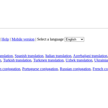
|
Help
|
Mobile version
|
Select a language
anslation
,
Spanish translation
,
Italian translation
,
Azerbaijani translation
n
,
Turkish translation
,
Turkmen translation
,
Uzbek translation
,
Ukrainian
an conjugation
,
Portuguese conjugation
,
Russian conjugation
,
French co