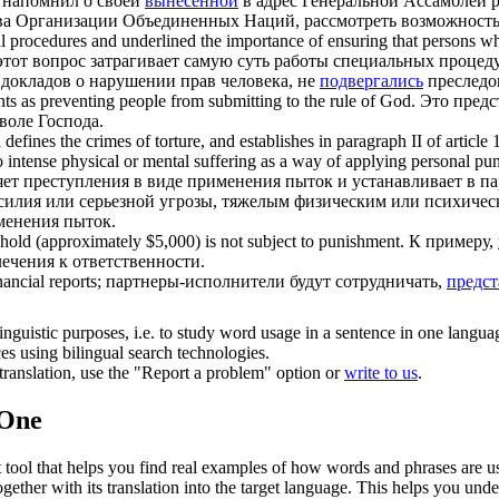
 напомнил о своей
вынесенной
в адрес Генеральной Ассамблеи 
ва Организации Объединенных Наций, рассмотреть возможность
al procedures and underlined the importance of ensuring that persons wh
этот вопрос затрагивает самую суть работы специальных процед
докладов о нарушении прав человека, не
подвергались
преследо
nts as preventing people from
submitting
to the rule of God.
Это предс
воле Господа.
nes the crimes of torture, and establishes in paragraph II of article 1, t
to intense physical or mental suffering as a way of applying personal p
яет преступления в виде применения пыток и устанавливает в пара
силия или серьезной угрозы, тяжелым физическим или психическ
менения пыток.
old (approximately $5,000) is not subject to punishment.
К примеру,
лечения к ответственности.
ancial reports;
партнеры-исполнители будут сотрудничать,
предст
inguistic purposes, i.e. to study word usage in a sentence in one langua
ces using bilingual search technologies.
r translation, use the "Report a problem" option or
write to us
.
.One
ol that helps you find real examples of how words and phrases are used
gether with its translation into the target language. This helps you un