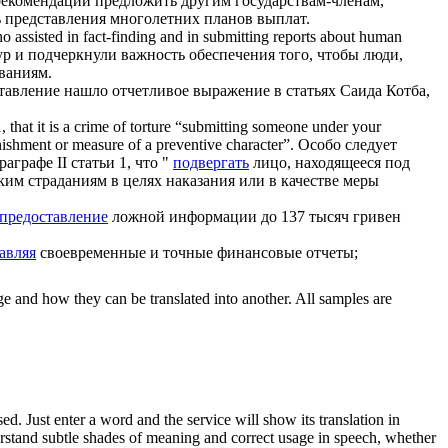
рекомендации предложить другим государствам-членам,
 представления многолетних планов выплат.
o assisted in fact-finding and in
submitting
reports about human
ур и подчеркнули важность обеспечения того, чтобы люди,
ваниям.
тавление нашло отчетливое выражение в статьях Саида Котба,
hat it is a crime of torture “
submitting
someone under your
unishment or measure of a preventive character”.
Особо следует
графе II статьи 1, что "
подвергать
лицо, находящееся под
им страданиям в целях наказания или в качестве меры
предоставление
ложной информации до 137 тысяч гривен
авляя
своевременные и точные финансовые отчеты;
ge and how they can be translated into another. All samples are
. Just enter a word and the service will show its translation in
derstand subtle shades of meaning and correct usage in speech, whether