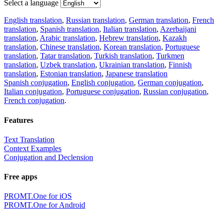
Select a language
English translation
,
Russian translation
,
German translation
,
French
translation
,
Spanish translation
,
Italian translation
,
Azerbaijani
translation
,
Arabic translation
,
Hebrew translation
,
Kazakh
translation
,
Chinese translation
,
Korean translation
,
Portuguese
translation
,
Tatar translation
,
Turkish translation
,
Turkmen
translation
,
Uzbek translation
,
Ukrainian translation
,
Finnish
translation
,
Estonian translation
,
Japanese translation
Spanish conjugation
,
English conjugation
,
German conjugation
,
Italian conjugation
,
Portuguese conjugation
,
Russian conjugation
,
French conjugation
.
Features
Text Translation
Context Examples
Conjugation and Declension
Free apps
PROMT.One for iOS
PROMT.One for Android