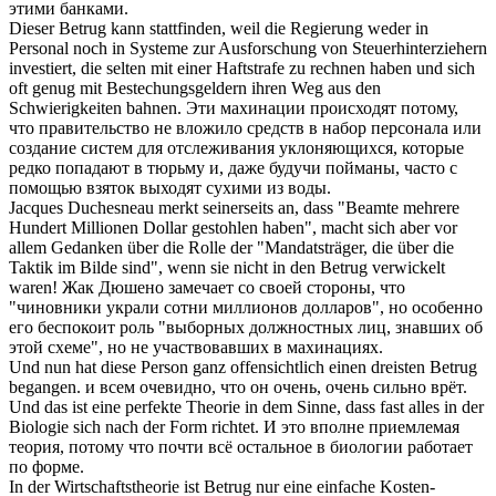
этими банками.
Dieser
Betrug
kann stattfinden, weil die Regierung weder in
Personal noch in Systeme zur Ausforschung von Steuerhinterziehern
investiert, die selten mit einer Haftstrafe zu rechnen haben und
sich
oft genug mit Bestechungsgeldern ihren Weg aus den
Schwierigkeiten bahnen.
Эти махинации происходят потому,
что правительство не вложило средств в набор персонала или
создание систем для отслеживания уклоняющихся, которые
редко попадают в тюрьму и, даже будучи пойманы, часто с
помощью взяток выходят сухими из воды.
Jacques Duchesneau merkt seinerseits an, dass "Beamte mehrere
Hundert Millionen Dollar gestohlen haben", macht
sich
aber vor
allem Gedanken über die Rolle der "Mandatsträger, die über die
Taktik im Bilde sind", wenn sie nicht in den
Betrug
verwickelt
waren!
Жак Дюшено замечает со своей стороны, что
"чиновники украли сотни миллионов долларов", но особенно
его беспокоит роль "выборных должностных лиц, знавших об
этой схеме", но не участвовавших в махинациях.
Und nun hat diese Person ganz offensichtlich einen dreisten
Betrug
begangen.
и всем очевидно, что он очень, очень сильно врёт.
Und das ist eine perfekte Theorie in dem Sinne, dass fast alles in der
Biologie
sich
nach der Form richtet.
И это вполне приемлемая
теория, потому что почти всё остальное в биологии работает
по форме.
In der Wirtschaftstheorie ist
Betrug
nur eine einfache Kosten-