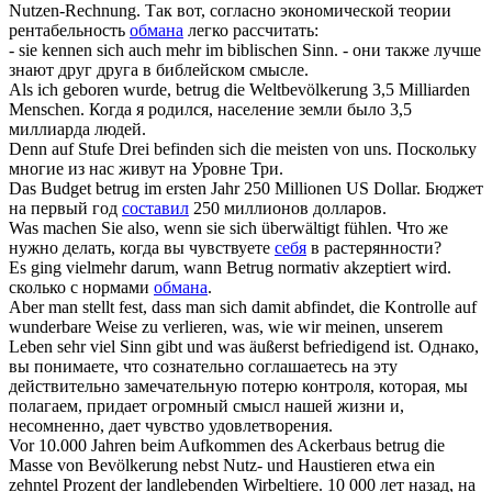
Nutzen-Rechnung.
Так вот, согласно экономической теории
рентабельность
обмана
легко рассчитать:
- sie kennen
sich
auch mehr im biblischen Sinn.
- они также лучше
знают друг друга в библейском смысле.
Als ich geboren wurde,
betrug
die Weltbevölkerung 3,5 Milliarden
Menschen.
Когда я родился, население земли было 3,5
миллиарда людей.
Denn auf Stufe Drei befinden
sich
die meisten von uns.
Поскольку
многие из нас живут на Уровне Три.
Das Budget
betrug
im ersten Jahr 250 Millionen US Dollar.
Бюджет
на первый год
составил
250 миллионов долларов.
Was machen Sie also, wenn sie
sich
überwältigt fühlen.
Что же
нужно делать, когда вы чувствуете
себя
в растерянности?
Es ging vielmehr darum, wann
Betrug
normativ akzeptiert wird.
сколько с нормами
обмана
.
Aber man stellt fest, dass man
sich
damit abfindet, die Kontrolle auf
wunderbare Weise zu verlieren, was, wie wir meinen, unserem
Leben sehr viel Sinn gibt und was äußerst befriedigend ist.
Однако,
вы понимаете, что сознательно соглашаетесь на эту
действительно замечательную потерю контроля, которая, мы
полагаем, придает огромный смысл нашей жизни и,
несомненно, дает чувство удовлетворения.
Vor 10.000 Jahren beim Aufkommen des Ackerbaus
betrug
die
Masse von Bevölkerung nebst Nutz- und Haustieren etwa ein
zehntel Prozent der landlebenden Wirbeltiere.
10 000 лет назад, на