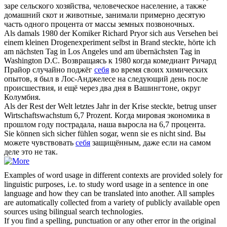
заре сельского хозяйства, человеческое население, а также
домашний скот и животные, занимали примерно десятую
часть одного процента от массы земных позвоночных.
Als damals 1980 der Komiker Richard Pryor
sich
aus Versehen bei
einem kleinen Drogenexperiment selbst in Brand steckte, hörte ich
am nächsten Tag in Los Angeles und am übernächsten Tag in
Washington D.C.
Возвращаясь к 1980 когда комедиант Ричард
Прайор случайно поджёг
себя
во время своих химических
опытов, я был в Лос-Анджелесе на следующий день после
происшествия, и ещё через два дня в Вашингтоне, округ
Колумбия.
Als der Rest der Welt letztes Jahr in der Krise steckte,
betrug
unser
Wirtschaftswachstum 6,7 Prozent.
Когда мировая экономика в
прошлом году пострадала, наша выросла на 6,7 процента.
Sie können
sich
sicher fühlen sogar, wenn sie es nicht sind.
Вы
можете чувствовать
себя
защищённым, даже если на самом
деле это не так.
Examples of word usage in different contexts are provided solely for
linguistic purposes, i.e. to study word usage in a sentence in one
language and how they can be translated into another. All samples
are automatically collected from a variety of publicly available open
sources using bilingual search technologies.
If you find a spelling, punctuation or any other error in the original