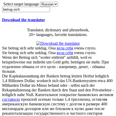
Select target language
Download the translator
Translator, dictionary and phrasebook,
20+ languages, favorite translations.
Sie
betrug sich
sehr unklug.
Она
вела себя
очень глупо.
Sie
betrug
sich sehr unklug.
Она
вела себя
очень глупо.
Wenn der
Betrug sich
"weiter entfernt" anfühlt, weil es
beispielsweise nur indirekt um Geld geht, betrügen sie mehr.
При
отдалении обмана от его цели - например, денег, - обмана
больше.
Die Kapitalausstattung der Banken
betrug
letzten Herbst lediglich
1,4 Billionen Dollar, wodurch
sich
das US-Bankensystem etwa 400
Milliarden Dollar im Minus befand oder - selbst nach der
Rekapitalisierung der Banken durch den Staat und den Privatsektor -
lediglich nahe Null.
Капитальное покрытие банковских активов
составило
прошлой осенью только 1,4 триллиона, оставляя
американскую банковскую систему с долгом в размере 400
миллиардов долларов или же близким к нулю даже после
рекапитализации государственного и частного секторов