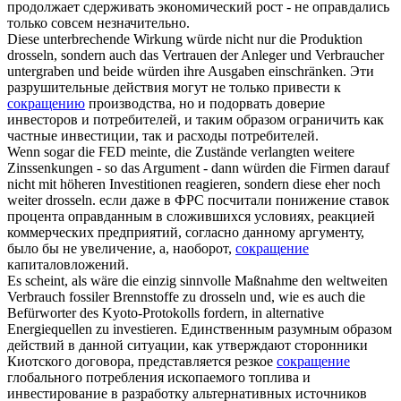
продолжает сдерживать экономический рост - не оправдались
только совсем незначительно.
Diese unterbrechende Wirkung würde nicht nur die Produktion
drosseln
, sondern auch das Vertrauen der Anleger und Verbraucher
untergraben und beide würden ihre Ausgaben einschränken.
Эти
разрушительные действия могут не только привести к
сокращению
производства, но и подорвать доверие
инвесторов и потребителей, и таким образом ограничить как
частные инвестиции, так и расходы потребителей.
Wenn sogar die FED meinte, die Zustände verlangten weitere
Zinssenkungen - so das Argument - dann würden die Firmen darauf
nicht mit höheren Investitionen reagieren, sondern diese eher noch
weiter
drosseln
.
если даже в ФРС посчитали понижение ставок
процента оправданным в сложившихся условиях, реакцией
коммерческих предприятий, согласно данному аргументу,
было бы не увеличение, а, наоборот,
сокращение
капиталовложений.
Es scheint, als wäre die einzig sinnvolle Maßnahme den weltweiten
Verbrauch fossiler Brennstoffe zu
drosseln
und, wie es auch die
Befürworter des Kyoto-Protokolls fordern, in alternative
Energiequellen zu investieren.
Единственным разумным образом
действий в данной ситуации, как утверждают сторонники
Киотского договора, представляется резкое
сокращение
глобального потребления ископаемого топлива и
инвестирование в разработку альтернативных источников