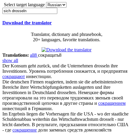
Select target language
Download the translator
Translator, dictionary and phrasebook,
20+ languages, favorite translations.
Translations:
all
8
сокращать
8
show all
Der Konsum geht zurück, und die Unternehmen
drosseln
ihre
Investitionen.
Уровень потребления снижается, и предприятия
сокращают
инвестиции.
Die deutschen Firmen reagierten, indem sie die arbeitsintensiven
Bereiche ihrer Wertschöpfungsketten auslagerten und ihre
Investitionen in Deutschland
drosselten
.
Немецкие фирмы
отреагировали на это переводом трудоемких звеньев своей
производственной цепочки в другие страны и
сокращением
инвестиций в Германии.
Im Ergebnis liegen die Vorhersagen für die USA - wo der staatliche
Schuldenabbau weiterhin das Wirtschaftswachstum
drosselt
- nur
leicht daneben.
В результате, предсказания относительно США
- где
сокращение
доли заемных средств домохозяйств