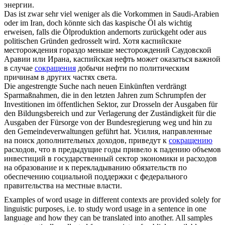
энергии.
Das ist zwar sehr viel weniger als die Vorkommen in Saudi-Arabien
oder im Iran, doch könnte sich das kaspische Öl als wichtig
erweisen, falls die Ölproduktion andernorts zurückgeht oder aus
politischen Gründen
gedrosselt
wird.
Хотя каспийские
месторождения гораздо меньше месторождений Саудовской
Аравии или Ирана, каспийская нефть может оказаться важной
в случае
сокращения
добычи нефти по политическим
причинам в других частях света.
Die angestrengte Suche nach neuen Einkünften verdrängt
Sparmaßnahmen, die in den letzten Jahren zum Schrumpfen der
Investitionen im öffentlichen Sektor, zur
Drosseln
der Ausgaben für
den Bildungsbereich und zur Verlagerung der Zuständigkeit für die
Ausgaben der Fürsorge von der Bundesregierung weg und hin zu
den Gemeindeverwaltungen geführt hat.
Усилия, направленные
на поиск дополнительных доходов, приведут к
сокращению
расходов, что в предыдущие годы привело к падению объемов
инвестиций в государственный сектор экономики и расходов
на образование и к перекладыванию обязательств по
обеспечению социальной поддержки с федерального
правительства на местные власти.
Examples of word usage in different contexts are provided solely for
linguistic purposes, i.e. to study word usage in a sentence in one
language and how they can be translated into another. All samples