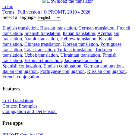
to top
Terms
|
Full version
|
© PROMT, 2010 - 2026
Select a language
English translation
,
Russian translation
,
German translation
,
French
translation
,
Spanish translation
,
Italian translation
,
Azerbaijani
translation
,
Arabic translation
,
Hebrew translation
,
Kazakh
translation
,
Chinese translation
,
Korean translation
,
Portuguese
translation
,
Tatar translation
,
Turkish translation
,
Turkmen
translation
,
Uzbek translation
,
Ukrainian translation
,
Finnish
translation
,
Estonian translation
,
Japanese translation
Spanish conjugation
,
English conjugation
,
German conjugation
,
Italian conjugation
,
Portuguese conjugation
,
Russian conjugation
,
French conjugation
.
Features
Text Translation
Context Examples
Conjugation and Declension
Free apps
PROMT.One for iOS