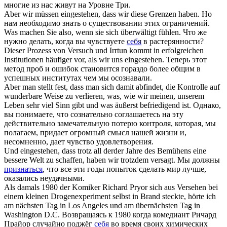
многие из нас живут на Уровне Три.
Aber wir müssen
eingestehen
, dass wir diese Grenzen haben.
Но
нам необходимо знать о существовании этих ограничений.
Was machen Sie also, wenn sie
sich
überwältigt fühlen.
Что же
нужно делать, когда вы чувствуете
себя
в растерянности?
Dieser Prozess von Versuch und Irrtun kommt in erfolgreichen
Institutionen häufiger vor, als wir uns
eingestehen
.
Теперь этот
метод проб и ошибок становится гораздо более общим в
успешных институтах чем мы осознавали.
Aber man stellt fest, dass man
sich
damit abfindet, die Kontrolle auf
wunderbare Weise zu verlieren, was, wie wir meinen, unserem
Leben sehr viel Sinn gibt und was äußerst befriedigend ist.
Однако,
вы понимаете, что сознательно соглашаетесь на эту
действительно замечательную потерю контроля, которая, мы
полагаем, придает огромный смысл нашей жизни и,
несомненно, дает чувство удовлетворения.
Und
eingestehen
, dass trotz all derder Jahre des Bemühens eine
bessere Welt zu schaffen, haben wir trotzdem versagt.
Мы должны
признаться
, что все эти годы попыток сделать мир лучше,
оказались неудачными.
Als damals 1980 der Komiker Richard Pryor
sich
aus Versehen bei
einem kleinen Drogenexperiment selbst in Brand steckte, hörte ich
am nächsten Tag in Los Angeles und am übernächsten Tag in
Washington D.C.
Возвращаясь к 1980 когда комедиант Ричард
Прайор случайно поджёг
себя
во время своих химических