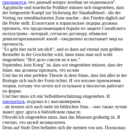
признаются
, что данный вопрос вообще не поднимался".
Ägyptische und israelische Politiker müssen
sich eingestehen
, dass
der fortgesetzte Kampf zur Sicherung der Sinaihalbinsel - die der
Vertrag zur entmilitarisierten Zone machte - den Frieden täglich auf
die Probe stellt.
Египетские и израильские лидеры должны
признать, что продолжающаяся борьба по защите Синайского
полуострова - который, согласно договору, объявлен
демилитаризованной зоной - ежедневно испытывает мир на
прочность.
"Es geht hier nicht um dich", und es dann auf einmal zum größten
Bestseller in der Geschichte wird, dann muss man
sich
wohl
eingestehen
:
"Всё дело совсем не в вас."
September, kein Krieg" ist, dass wir
eingestehen
müssen, dass der
Islam.
мы должны признать, что ислам
Und das ist eine perfekte Theorie in dem Sinne, dass fast alles in der
Biologie
sich
nach der Form richtet.
И это вполне приемлемая
теория, потому что почти всё остальное в биологии работает
по форме.
Und hier muss ich mir Selbstüberschätzung
eingestehen
.
И
признаться
, подумал я с высокомерием.
- sie kennen
sich
auch mehr im biblischen Sinn.
- они также лучше
знают друг друга в библейском смысле.
Obwohl ich
eingestehen
muss, dass das Museum großartig ist.
Я
считаю, что музей великолепен.
Denn auf Stufe Drei befinden
sich
die meisten von uns.
Поскольку