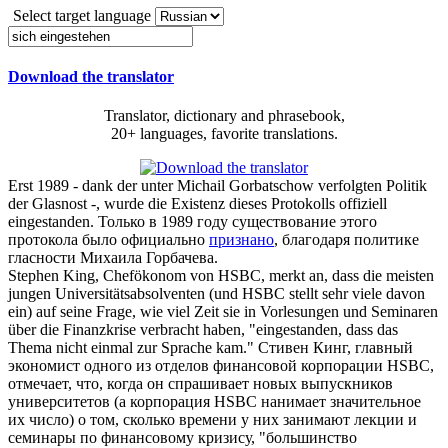
Select target language
Download the translator
Translator, dictionary and phrasebook,
20+ languages, favorite translations.
Erst 1989 - dank der unter Michail Gorbatschow verfolgten Politik
der Glasnost -, wurde die Existenz dieses Protokolls offiziell
eingestanden
.
Только в 1989 году существование этого
протокола было официально
признано
, благодаря политике
гласности Михаила Горбачева.
Stephen King, Chefökonom von HSBC, merkt an, dass die meisten
jungen Universitätsabsolventen (und HSBC stellt sehr viele davon
ein) auf seine Frage, wie viel Zeit sie in Vorlesungen und Seminaren
über die Finanzkrise verbracht haben, "
eingestanden
, dass das
Thema nicht einmal zur Sprache kam."
Стивен Кинг, главный
экономист одного из отделов финансовой корпорации HSBC,
отмечает, что, когда он спрашивает новых выпускников
университетов (а корпорация HSBC нанимает значительное
их число) о том, сколько времени у них занимают лекции и
семинары по финансовому кризису, "большинство