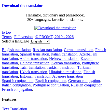
Download the translator
Translator, dictionary and phrasebook,
20+ languages, favorite translations.
to top
Terms
|
Full version
|
© PROMT, 2010 - 2026
Select a language
English translation
,
Russian translation
,
German translation
,
French
translation
,
Spanish translation
,
Italian translation
,
Azerbaijani
translation
,
Arabic translation
,
Hebrew translation
,
Kazakh
translation
,
Chinese translation
,
Korean translation
,
Portuguese
translation
,
Tatar translation
,
Turkish translation
,
Turkmen
translation
,
Uzbek translation
,
Ukrainian translation
,
Finnish
translation
,
Estonian translation
,
Japanese translation
Spanish conjugation
,
English conjugation
,
German conjugation
,
Italian conjugation
,
Portuguese conjugation
,
Russian conjugation
,
French conjugation
.
Features
Text Translation