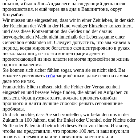
опытов, я был в Лос-Анджелесе на следующий день после
происшествия, и ещё через два дня в Вашингтоне, округ
Колумбия.
Wir müssen uns
eingestehen
, dass wir in einer Zeit leben, in der sich
der Reichtum der Welt in der Hand weniger Einzelner konzentriert,
und dass diese Konzentration des Geldes und der daraus
hervorgehenden Macht nicht innerhalb der Lebensspanne einer
Generation entstanden ist.
Следует допустить, что мы живем в
период, когда мировое богатство сконцентрировано в руках
нескольких лиц, и что эта концентрация денег и
проистекающей из них власти не могла произойти за жизнь
одного поколения.
Sie können
sich
sicher fühlen sogar, wenn sie es nicht sind.
Вы
можете чувствовать
себя
защищённым, даже если на самом
деле это не так.
Frankreichs Eliten müssen sich die Fehler der Vergangenheit
eingestehen
und bessere Wege finden, die aktuellen Aufgaben zu
meistern.
Французская элита должна признать ошибки
прошлого и найти лучшие способы решать сегодняшние
проблемы.
Und ich möchte, dass Sie
sich
vorstellen, wir befänden uns in der
Zukunft in 100 Jahren, und Ihr Enkel oder Urenkel oder Nichte oder
Neffe oder Patenkind betrachtet dieses Foto von Ihnen.
И я хочу,
чтобы вы представили, что прошло 100 лет, и ваш внук или
правнук, племянница или племянник, крестник или