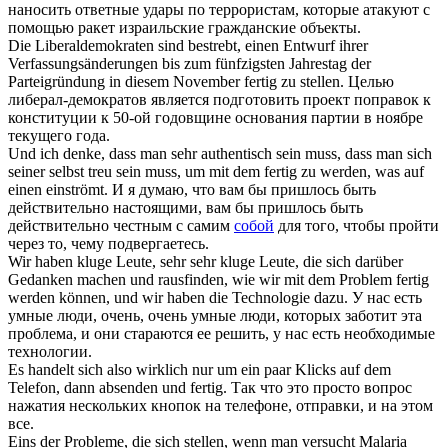
наносить ответные удары по террористам, которые атакуют с
помощью ракет израильские гражданские объекты.
Die Liberaldemokraten sind bestrebt, einen Entwurf ihrer
Verfassungsänderungen bis zum fünfzigsten Jahrestag der
Parteigründung in diesem November
fertig
zu
stellen
.
Целью
либерал-демократов является подготовить проект поправок к
конституции к 50-ой годовщине основания партии в ноябре
текущего года.
Und ich denke, dass man sehr authentisch sein muss, dass man
sich
seiner selbst treu sein muss, um mit dem
fertig
zu werden, was auf
einen einströmt.
И я думаю, что вам бы пришлось быть
действительно настоящими, вам бы пришлось быть
действительно честным с самим
собой
для того, чтобы пройти
через то, чему подвергаетесь.
Wir haben kluge Leute, sehr sehr kluge Leute, die
sich
darüber
Gedanken machen und rausfinden, wie wir mit dem Problem
fertig
werden können, und wir haben die Technologie dazu.
У нас есть
умные люди, очень, очень умные люди, которых заботит эта
проблема, и они стараются ее решить, у нас есть необходимые
технологии.
Es handelt
sich
also wirklich nur um ein paar Klicks auf dem
Telefon, dann absenden und
fertig
.
Так что это просто вопрос
нажатия нескольких кнопок на телефоне, отправки, и на этом
все.
Eins der Probleme, die
sich
stellen
, wenn man versucht Malaria