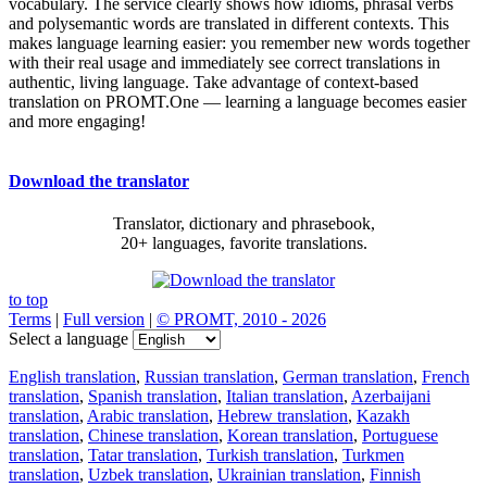
vocabulary. The service clearly shows how idioms, phrasal verbs
and polysemantic words are translated in different contexts. This
makes language learning easier: you remember new words together
with their real usage and immediately see correct translations in
authentic, living language. Take advantage of context-based
translation on PROMT.One — learning a language becomes easier
and more engaging!
Download the translator
Translator, dictionary and phrasebook,
20+ languages, favorite translations.
to top
Terms
|
Full version
|
© PROMT, 2010 - 2026
Select a language
English translation
,
Russian translation
,
German translation
,
French
translation
,
Spanish translation
,
Italian translation
,
Azerbaijani
translation
,
Arabic translation
,
Hebrew translation
,
Kazakh
translation
,
Chinese translation
,
Korean translation
,
Portuguese
translation
,
Tatar translation
,
Turkish translation
,
Turkmen
translation
,
Uzbek translation
,
Ukrainian translation
,
Finnish