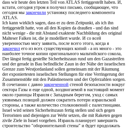
dass wir heute den letzten Teil von ATLAS
fertiggestellt
haben.
И,
кстати, сегодня утром я получил письмо, сообщающее, что
сегодня мы
закончили
установку последнего компонента
ATLAS.
Ich kann wirklich sagen, dass er zu dem Zeitpunkt, als ich ihn
fertiggestellt
hatte, von all den Kopien da draußen - und das sind
nicht wenige - die mit Abstand exakteste Nachbildung des original
Malteser Falken ist, die je modelliert wurde.
И со всей
уверенностью могу заявить, после всего этого, когда я
закончил
его из всех существующих копий - а их много - это
наиболее точное копии оригинального мальтийского сокола,
Der längst
fertig gestellte
Sicherheitszaun rund um den Gazastreifen
und der gerade in Bau befindliche Zaun in der Nähe der israelischen
Grenze zum Westjordanland sollen gemeinsam mit der Räumung
der exponiertesten israelischen Stellungen für eine Verringerung der
Zusammenstöße mit den Palästinensern und der Opferzahlen sorgen.
В сочетании с давно
законченной
стеной безопасности вокруг
сектора Газы и еще одной, воздвигаемой в настоящий момент
около границы Израиля с Западным берегом, уход с самых
уязвимых позиций должен сократить потери израильской
стороны, а также количество столкновений с палестинцами.
Israel wird seinen Sicherheitszaun
fertig stellen
und sich gegen
Terroristen und diejenigen zur Wehr setzen, die mit Raketen gegen
zivile Ziele in Israel vorgehen.
Израиль планирует завершить
строительство "оборонительной стены" и будет продолжать