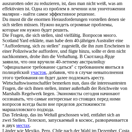
auszurotten oder zu reduzieren, ist, dass man nicht weiß, was am
effektivsten ist.
Одна из проблем в лечении или уничтожении
малярии - найти самое эффективное решение.
Du musst dir die enormen Herausforderungen vorstellen denen sie
sich
stellen
müssen.
Нужно видеть огромные проблемы,
которые им нужно будет решить.
Die Fragen, die
sich
stellen
, sind vielfältig.
Вопросов много.
Scotland Yard erklärte, man habe dem 40-jährigen Australier eine
"Aufforderung,
sich
zu
stellen
" zugestellt, die ihn zum Erscheinen in
einer Polizeiwache auffordere, und fügte hinzu, sollte er dem nicht
nachkommen, drohe ihm die Verhaftung.
В Скотланд-Ярде
заявили, что они вручили 40-летнему австралийцу
"официальное требование сдаться" с требованием явиться в
полицейский
участок
, добавив, что в случае невыполнения
этого требования он будет далее подлежать аресту.
Wirtschaftswissenschaftler bemerken nun, dass die interessantesten
Fragen, die
sich
ihnen
stellen
, immer außerhalb der Reichweite von
Marshalls Regelwerk liegen.
Экономисты сегодня начинают
осознавать, что самые интересные из стоящих перед ними
вопросов всегда были вне пределов достижимости
маршалловского подхода.
Das Teleskop, das ins Weltall geschossen wird, entfaltet
sich
an
zwei
Stellen
.
Телескоп, запускаемый в космос, разворачивается
в двух
местах
.
Länder wie Mexiko, Peru, Chile nach der Wahl im Dezember, Costa