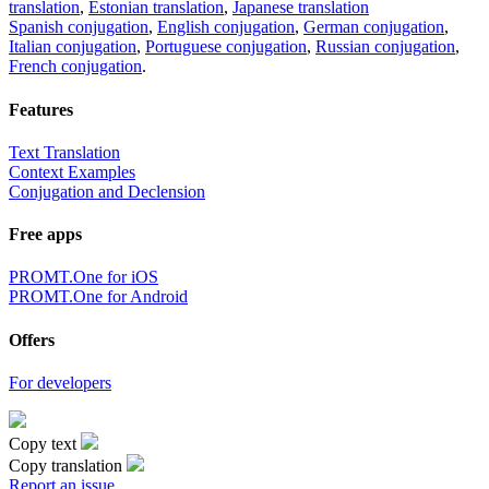
translation
,
Estonian translation
,
Japanese translation
Spanish conjugation
,
English conjugation
,
German conjugation
,
Italian conjugation
,
Portuguese conjugation
,
Russian conjugation
,
French conjugation
.
Features
Text Translation
Context Examples
Conjugation and Declension
Free apps
PROMT.One for iOS
PROMT.One for Android
Offers
For developers
Copy text
Copy translation
Report an issue