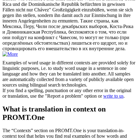
Rica und die Dominikanische Republik befürchten in gewissen
Fällen nicht nur Chávez" Großzügigkeit einzubüßen, wenn sie
sich
gegen ihn
stellen
, sondern ihn damit auch zur Einmischung in ihre
inneren Angelegenheiten zu ermuntern.
Такие страны, как
Мексика, Перу, Чили после декабрьских выборов, Коста-Рика
и Доминиканская Республика, беспокоятся о том, что если
они пойдут на конфликт с Чавесом, то могут не только (при
определённых обстоятельствах) лишиться его щедрот, но и
спровоцировать его вмешательство в их внутренние дела.
Examples of word usage in different contexts are provided solely for
linguistic purposes, i.e. to study word usage in a sentence in one
language and how they can be translated into another. All samples
are automatically collected from a variety of publicly available open
sources using bilingual search technologies.
If you find a spelling, punctuation or any other error in the original
or translation, use the "Report a problem" option or
write to us
.
What is translation in context on
PROMT.One
The “Contexts” section on PROMT.One is your translation-in-
context tool that helps you find real examples of how words and