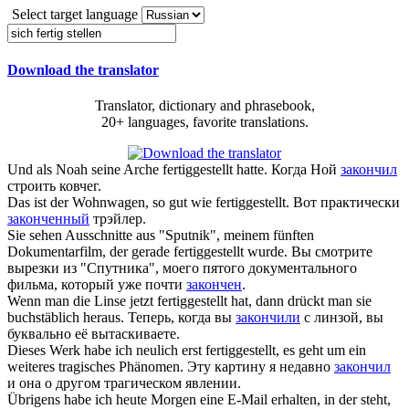
Select target language
Download the translator
Translator, dictionary and phrasebook,
20+ languages, favorite translations.
Und als Noah seine Arche
fertiggestellt
hatte.
Когда Ной
закончил
строить ковчег.
Das ist der Wohnwagen, so gut wie
fertiggestellt
.
Вот практически
законченный
трэйлер.
Sie sehen Ausschnitte aus "Sputnik", meinem fünften
Dokumentarfilm, der gerade
fertiggestellt
wurde.
Вы смотрите
вырезки из "Спутника", моего пятого документального
фильма, который уже почти
закончен
.
Wenn man die Linse jetzt
fertiggestellt
hat, dann drückt man sie
buchstäblich heraus.
Теперь, когда вы
закончили
с линзой, вы
буквально её вытаскиваете.
Dieses Werk habe ich neulich erst
fertiggestellt
, es geht um ein
weiteres tragisches Phänomen.
Эту картину я недавно
закончил
и она о другом трагическом явлении.
Übrigens habe ich heute Morgen eine E-Mail erhalten, in der steht,