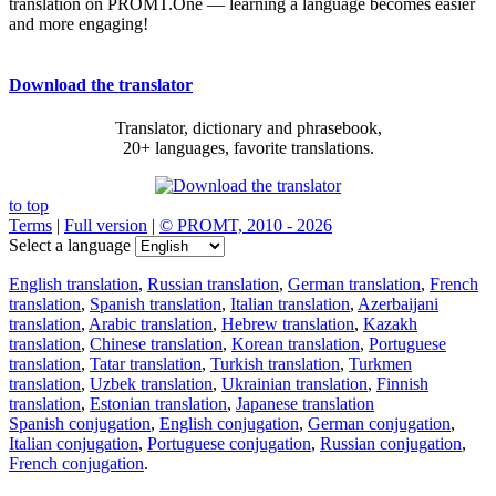
translation on PROMT.One — learning a language becomes easier
and more engaging!
Download the translator
Translator, dictionary and phrasebook,
20+ languages, favorite translations.
to top
Terms
|
Full version
|
© PROMT, 2010 - 2026
Select a language
English translation
,
Russian translation
,
German translation
,
French
translation
,
Spanish translation
,
Italian translation
,
Azerbaijani
translation
,
Arabic translation
,
Hebrew translation
,
Kazakh
translation
,
Chinese translation
,
Korean translation
,
Portuguese
translation
,
Tatar translation
,
Turkish translation
,
Turkmen
translation
,
Uzbek translation
,
Ukrainian translation
,
Finnish
translation
,
Estonian translation
,
Japanese translation
Spanish conjugation
,
English conjugation
,
German conjugation
,
Italian conjugation
,
Portuguese conjugation
,
Russian conjugation
,
French conjugation
.