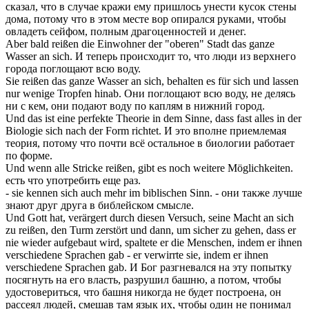
сказал, что в случае кражи ему пришлось унести кусок стены
дома, потому что в этом месте вор опирался руками, чтобы
овладеть сейфом, полным драгоценностей и денег.
Aber bald
reißen
die Einwohner der "oberen" Stadt das ganze
Wasser an
sich
.
И теперь происходит то, что люди из верхнего
города поглощают всю воду.
Sie
reißen
das ganze Wasser an sich, behalten es für sich und lassen
nur wenige Tropfen hinab.
Они поглощают всю воду, не делясь
ни с кем, они подают воду по каплям в нижний город.
Und das ist eine perfekte Theorie in dem Sinne, dass fast alles in der
Biologie
sich
nach der Form richtet.
И это вполне приемлемая
теория, потому что почти всё остальное в биологии работает
по форме.
Und wenn alle Stricke
reißen
, gibt es noch weitere Möglichkeiten.
есть что употребить еще раз.
- sie kennen
sich
auch mehr im biblischen Sinn.
- они также лучше
знают друг друга в библейском смысле.
Und Gott hat, verärgert durch diesen Versuch, seine Macht an sich
zu
reißen
, den Turm zerstört und dann, um sicher zu gehen, dass er
nie wieder aufgebaut wird, spaltete er die Menschen, indem er ihnen
verschiedene Sprachen gab - er verwirrte sie, indem er ihnen
verschiedene Sprachen gab.
И Бог разгневался на эту попытку
посягнуть на его власть, разрушил башню, а потом, чтобы
удостовериться, что башня никогда не будет построена, он
рассеял людей, смешав там язык их, чтобы один не понимал