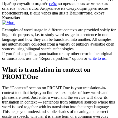
Прайор случайно поджёг
себя
во время своих химических
опытов, я был в Лос-Анджелесе на следующий день после
происшествия, и ещё через два дня в Вашингтоне, округ
Колумбия.
Examples of word usage in different contexts are provided solely for
linguistic purposes, i.e. to study word usage in a sentence in one
language and how they can be translated into another. All samples
are automatically collected from a variety of publicly available open
sources using bilingual search technologies.
If you find a spelling, punctuation or any other error in the original
or translation, use the "Report a problem" option or
write to us
.
What is translation in context on
PROMT.One
The “Contexts” section on PROMT.One is your translation-in-
context tool that helps you find real examples of how words and
phrases are used. Just enter a word and the service will show its
translation in context — sentences from bilingual sources where this
word is used together with its translation into the target language.
This helps you understand subtle shades of meaning and correct
usage in speech, whether it is a rare term or a common everyday