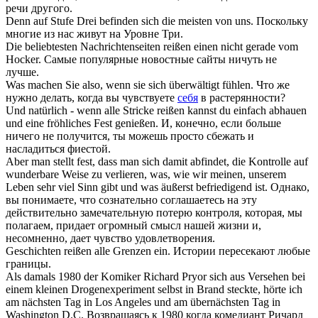
речи другого.
Denn auf Stufe Drei befinden
sich
die meisten von uns.
Поскольку
многие из нас живут на Уровне Три.
Die beliebtesten Nachrichtenseiten
reißen
einen nicht gerade vom
Hocker.
Самые популярные новостные сайты ничуть не
лучше.
Was machen Sie also, wenn sie
sich
überwältigt fühlen.
Что же
нужно делать, когда вы чувствуете
себя
в растерянности?
Und natürlich - wenn alle Stricke
reißen
kannst du einfach abhauen
und eine fröhliches Fest genießen.
И, конечно, если больше
ничего не получится, ты можешь просто сбежать и
насладиться фиестой.
Aber man stellt fest, dass man
sich
damit abfindet, die Kontrolle auf
wunderbare Weise zu verlieren, was, wie wir meinen, unserem
Leben sehr viel Sinn gibt und was äußerst befriedigend ist.
Однако,
вы понимаете, что сознательно соглашаетесь на эту
действительно замечательную потерю контроля, которая, мы
полагаем, придает огромный смысл нашей жизни и,
несомненно, дает чувство удовлетворения.
Geschichten
reißen
alle Grenzen ein.
Истории пересекают любые
границы.
Als damals 1980 der Komiker Richard Pryor
sich
aus Versehen bei
einem kleinen Drogenexperiment selbst in Brand steckte, hörte ich
am nächsten Tag in Los Angeles und am übernächsten Tag in
Washington D.C.
Возвращаясь к 1980 когда комедиант Ричард