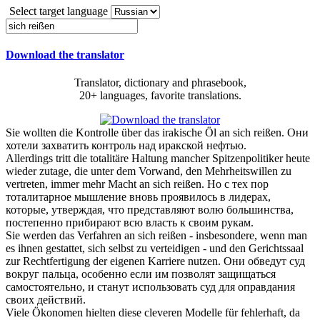
Select target language
Download the translator
Translator, dictionary and phrasebook,
20+ languages, favorite translations.
Sie wollten die Kontrolle über das irakische Öl an
sich reißen
.
Они
хотели захватить контроль над иракской нефтью.
Allerdings tritt die totalitäre Haltung mancher Spitzenpolitiker heute
wieder zutage, die unter dem Vorwand, den Mehrheitswillen zu
vertreten, immer mehr Macht an
sich reißen
.
Но с тех пор
тоталитарное мышление вновь проявилось в лидерах,
которые, утверждая, что представляют волю большинства,
постепенно прибирают всю власть к своим рукам.
Sie werden das Verfahren an
sich reißen
- insbesondere, wenn man
es ihnen gestattet, sich selbst zu verteidigen - und den Gerichtssaal
zur Rechtfertigung der eigenen Karriere nutzen.
Они обведут суд
вокруг пальца, особенно если им позволят защищаться
самостоятельно, и станут использовать суд для оправдания
своих действий.
Viele Ökonomen hielten diese cleveren Modelle für fehlerhaft, da