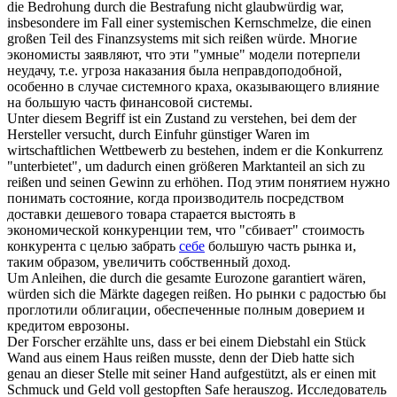
die Bedrohung durch die Bestrafung nicht glaubwürdig war,
insbesondere im Fall einer systemischen Kernschmelze, die einen
großen Teil des Finanzsystems mit
sich reißen
würde.
Многие
экономисты заявляют, что эти "умные" модели потерпели
неудачу, т.е. угроза наказания была неправдоподобной,
особенно в случае системного краха, оказывающего влияние
на большую часть финансовой системы.
Unter diesem Begriff ist ein Zustand zu verstehen, bei dem der
Hersteller versucht, durch Einfuhr günstiger Waren im
wirtschaftlichen Wettbewerb zu bestehen, indem er die Konkurrenz
"unterbietet", um dadurch einen größeren Marktanteil an
sich
zu
reißen
und seinen Gewinn zu erhöhen.
Под этим понятием нужно
понимать состояние, когда производитель посредством
доставки дешевого товара старается выстоять в
экономической конкуренции тем, что "сбивает" стоимость
конкурента с целью забрать
себе
большую часть рынка и,
таким образом, увеличить собственный доход.
Um Anleihen, die durch die gesamte Eurozone garantiert wären,
würden
sich
die Märkte dagegen
reißen
.
Но рынки с радостью бы
проглотили облигации, обеспеченные полным доверием и
кредитом еврозоны.
Der Forscher erzählte uns, dass er bei einem Diebstahl ein Stück
Wand aus einem Haus
reißen
musste, denn der Dieb hatte
sich
genau an dieser Stelle mit seiner Hand aufgestützt, als er einen mit
Schmuck und Geld voll gestopften Safe herauszog.
Исследователь