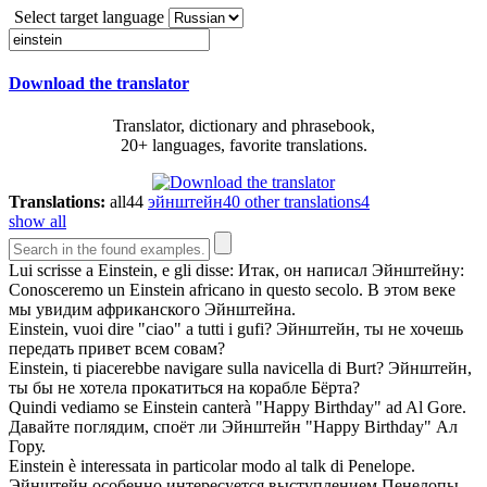
Select target language
Download the translator
Translator, dictionary and phrasebook,
20+ languages, favorite translations.
Translations:
all
44
эйнштейн
40
other translations
4
show all
Lui scrisse a
Einstein
, e gli disse:
Итак, он написал
Эйнштейну
:
Conosceremo un
Einstein
africano in questo secolo.
В этом веке
мы увидим африканского
Эйнштейна
.
Einstein
, vuoi dire "ciao" a tutti i gufi?
Эйнштейн
, ты не хочешь
передать привет всем совам?
Einstein
, ti piacerebbe navigare sulla navicella di Burt?
Эйнштейн
,
ты бы не хотела прокатиться на корабле Бёрта?
Quindi vediamo se
Einstein
canterà "Happy Birthday" ad Al Gore.
Давайте поглядим, споёт ли
Эйнштейн
"Happy Birthday" Ал
Гору.
Einstein
è interessata in particolar modo al talk di Penelope.
Эйнштейн
особенно интересуется выступлением Пенелопы.