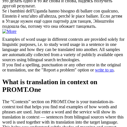
это делать одно и то же снова и снова, надеясь получить
другой результат.
Se i bambini dell'Uganda hanno bisogno di ballare con qualcuno,
Einstein
è senz'altro all'altezza, perché le piace ballare.
Если детям
в Уганде нужен ещё один партнёр для танцев,
Эйнштейн
подошла бы, потому что она обожает танцевать.
Examples of word usage in different contexts are provided solely for
linguistic purposes, i.e. to study word usage in a sentence in one
language and how they can be translated into another. All samples
are automatically collected from a variety of publicly available open
sources using bilingual search technologies.
If you find a spelling, punctuation or any other error in the original
or translation, use the "Report a problem" option or
write to us
.
What is translation in context on
PROMT.One
The “Contexts” section on PROMT.One is your translation-in-
context tool that helps you find real examples of how words and
phrases are used. Just enter a word and the service will show its
translation in context — sentences from bilingual sources where this
word is used together with its translation into the target language.