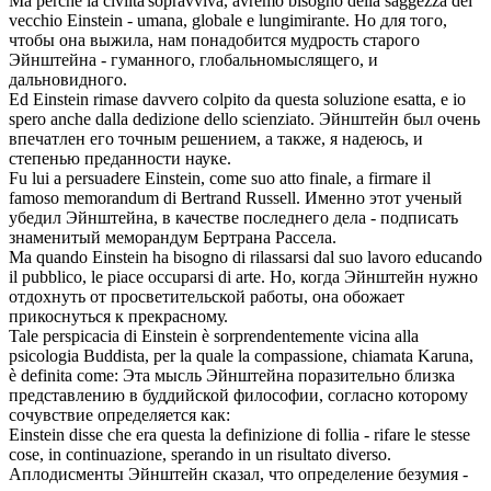
Ma perché la civilta'sopravviva, avremo bisogno della saggezza del
vecchio
Einstein
- umana, globale e lungimirante.
Но для того,
чтобы она выжила, нам понадобится мудрость старого
Эйнштейна
- гуманного, глобальномыслящего, и
дальновидного.
Ed
Einstein
rimase davvero colpito da questa soluzione esatta, e io
spero anche dalla dedizione dello scienziato.
Эйнштейн
был очень
впечатлен его точным решением, а также, я надеюсь, и
степенью преданности науке.
Fu lui a persuadere
Einstein
, come suo atto finale, a firmare il
famoso memorandum di Bertrand Russell.
Именно этот ученый
убедил
Эйнштейна
, в качестве последнего дела - подписать
знаменитый меморандум Бертрана Рассела.
Ma quando
Einstein
ha bisogno di rilassarsi dal suo lavoro educando
il pubblico, le piace occuparsi di arte.
Но, когда
Эйнштейн
нужно
отдохнуть от просветительской работы, она обожает
прикоснуться к прекрасному.
Tale perspicacia di
Einstein
è sorprendentemente vicina alla
psicologia Buddista, per la quale la compassione, chiamata Karuna,
è definita come:
Эта мысль
Эйнштейна
поразительно близка
представлению в буддийской философии, согласно которому
сочувствие определяется как:
Einstein
disse che era questa la definizione di follia - rifare le stesse
cose, in continuazione, sperando in un risultato diverso.
Аплодисменты
Эйнштейн
сказал, что определение безумия -