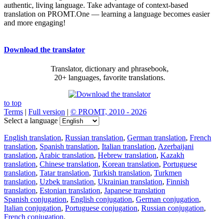
authentic, living language. Take advantage of context-based
translation on PROMT.One — learning a language becomes easier
and more engaging!
Download the translator
Translator, dictionary and phrasebook,
20+ languages, favorite translations.
to top
Terms
|
Full version
|
© PROMT, 2010 - 2026
Select a language
English translation
,
Russian translation
,
German translation
,
French
translation
,
Spanish translation
,
Italian translation
,
Azerbaijani
translation
,
Arabic translation
,
Hebrew translation
,
Kazakh
translation
,
Chinese translation
,
Korean translation
,
Portuguese
translation
,
Tatar translation
,
Turkish translation
,
Turkmen
translation
,
Uzbek translation
,
Ukrainian translation
,
Finnish
translation
,
Estonian translation
,
Japanese translation
Spanish conjugation
,
English conjugation
,
German conjugation
,
Italian conjugation
,
Portuguese conjugation
,
Russian conjugation
,
French conjugation
.