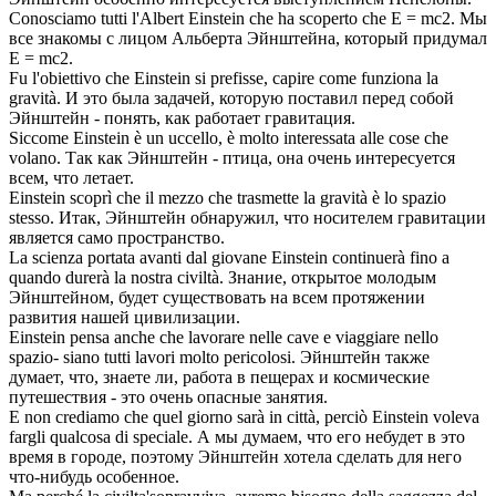
Conosciamo tutti l'Albert
Einstein
che ha scoperto che E = mc2.
Мы
все знакомы с лицом Альберта
Эйнштейна
, который придумал
E = mc2.
Fu l'obiettivo che
Einstein
si prefisse, capire come funziona la
gravità.
И это была задачей, которую поставил перед собой
Эйнштейн
- понять, как работает гравитация.
Siccome
Einstein
è un uccello, è molto interessata alle cose che
volano.
Так как
Эйнштейн
- птица, она очень интересуется
всем, что летает.
Einstein
scoprì che il mezzo che trasmette la gravità è lo spazio
stesso.
Итак,
Эйнштейн
обнаружил, что носителем гравитации
является само пространство.
La scienza portata avanti dal giovane
Einstein
continuerà fino a
quando durerà la nostra civiltà.
Знание, открытое молодым
Эйнштейном
, будет существовать на всем протяжении
развития нашей цивилизации.
Einstein
pensa anche che lavorare nelle cave e viaggiare nello
spazio- siano tutti lavori molto pericolosi.
Эйнштейн
также
думает, что, знаете ли, работа в пещерах и космические
путешествия - это очень опасные занятия.
E non crediamo che quel giorno sarà in città, perciò
Einstein
voleva
fargli qualcosa di speciale.
А мы думаем, что его небудет в это
время в городе, поэтому
Эйнштейн
хотела сделать для него
что-нибудь особенное.