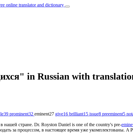
ree online translator and dictionary
хся" in Russian with translati
le
39
prominent
32
eminent
27
give
16
brilliant
15
issue
8
preeminent
5
not
в нашей стране.
Dr. Royston Daniel is one of the country's pre-
emine
юдать за процессом, в настоящее время уже укомплектованы.
A P