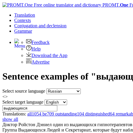
PROMT.
One
F
Translation
Contexts
Conjugation
and declension
Grammar
Feedback
Help
Download the App
Advertise
Sentence examples of "выдающи
Select source language
<>
Select target language
Translations:
all
1054
be
709
outstanding
104
distinguished
64
remarkab
show all
Доктор Ройстон Дэниел один из
выдающихся
гипнотерапевтов 
Группа
Выдающихся
Людей и Секретариат, которые будут набл