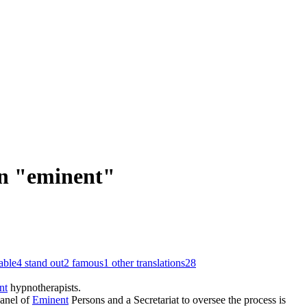
on "eminent"
able
4
stand out
2
famous
1
other translations
28
nt
hypnotherapists.
anel of
Eminent
Persons and a Secretariat to oversee the process is