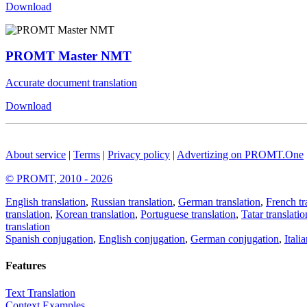
Download
PROMT Master NMT
Accurate document translation
Download
About service
|
Terms
|
Privacy policy
|
Advertizing on PROMT.One
© PROMT, 2010 - 2026
English translation
,
Russian translation
,
German translation
,
French tr
translation
,
Korean translation
,
Portuguese translation
,
Tatar translatio
translation
Spanish conjugation
,
English conjugation
,
German conjugation
,
Itali
Features
Text Translation
Context Examples