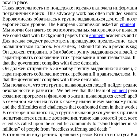
now in place.
Такая деятельность по поддержке нередко включала информаци
пограничных войск.
This advocacy work has often included sensitiz
Еврокомиссия обратилась к группе
выдающихся
деятелей, воз
европейском уровне.
The European Commission asked an
eminent
Мы могли бы начать со вспомогательных материалов от
выдаю
We could start with background papers from
eminent
academics and mo
Для начала следует рассмотреть предыдущее предложение, сд
большинством голосов.
For starters, it should follow a previous
Он должен отправить в Зимбабве группу
выдающихся
людей, с
гарантировать соблюдение этих требований правительством.
It
that the government complies with these demands.
Он должен отправить в Зимбабву группу
выдающихся
людей, с
гарантировать соблюдение этих требований правительством.
It
that the government complies with these demands.
Мы полагаем, что эта группа
выдающихся
людей найдет реалис
безопасности и развития.
We believe that that team of
eminent
perso
создание программ и фильмов о жизни
выдающихся
семей араб
в семейной жизни на пути к своему нынешнему высокому пол
and the difficulties and challenges that confronted them in their work
В сентябре прошлого года группа
выдающихся
ученых призвал
испытываются ценные достижения, такие как золотой рис, кот
scientists called upon the scientific community to “stand together in st
millions” of people from “needless suffering and death.”
В отношении внутренних правовых рамок Египта и статуса Ко