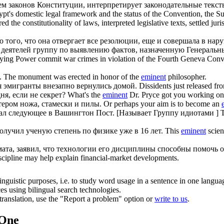
ием законов Конституции, интерпретирует законодательные текс
ypt's domestic legal framework and the status of the Convention, the 
d the constitutionality of laws, interpreted legislative texts, settled jur
о того, что она отвергает все резолюции, еще и совершала в на
деятелей группу по выявлению фактов, назначенную Генеральны
ccupying Power commit war crimes in violation of the Fourth Geneva Conv
.
The monument was erected in honor of the
eminent
philosopher.
я
эмигранты внезапно вернулись домой.
Dissidents just released fr
ня, если не секрет?
What's the
eminent
Dr. Pryce got you working on 
ером ножа, стамески и пилы.
Or perhaps your aim is to become an
 следующее в Вашингтон Пост. [Называет Группу идиотами ]
T
лучил ученую степень по физике уже в 16 лет.
This
eminent
scien
мата, заявил, что технологии его дисциплины способны помочь 
scipline may help explain financial-market developments.
inguistic purposes, i.e. to study word usage in a sentence in one langua
ces using bilingual search technologies.
r translation, use the "Report a problem" option or
write to us
.
.One