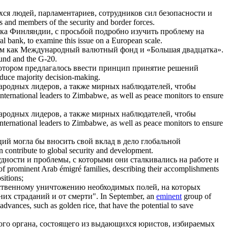
хся
людей, парламентариев, сотрудников сил безопасности и
s and members of the security and border forces.
ка Финляндии, с просьбой подробно изучить проблему на
al bank, to examine this issue on a European scale.
им как Международный валютный фонд и «Большая двадцатка».
Fund and the G-20.
котором предлагалось ввести принцип принятие решений
duce majority decision-making.
родных лидеров, а также мирных наблюдателей, чтобы
international leaders to Zimbabwe, as well as peace monitors to ensure
родных лидеров, а также мирных наблюдателей, чтобы
international leaders to Zimbabwe, as well as peace monitors to ensure
ий могла бы вносить свой вклад в дело глобальной
an contribute to global security and development.
дности и проблемы, с которыми они сталкивались на работе и
 of prominent Arab émigré families, describing their accomplishments
sitions;
ьственному уничтожению необходимых полей, на которых
их страданий и от смерти".
In September, an
eminent
group of
 advances, such as golden rice, that have the potential to save
го органа, состоящего из
выдающихся
юристов, избираемых