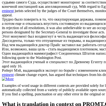
судьями самого Суда, осуществляет мониторинг за соответств
конечной инстанцией как апелляционный суд.
With regard to Eg
eminent
jurists selected by the judges of the Court themselves, monitore
appeal.
Трудно было поверить в то, что оккупирующая держава, помим
а потом еще и отказалась впустить состоявшую из
выдающихся
its rejection of all resolutions, it was also unbelievable to see an o
persons designated by the Secretary-General to investigate those acts.
Этот монумент был воздвигнут в честь
выдающегося
философа
Диссиденты, только что отпущенные из тюрьмы, и
выдающиес
Над чем
выдающийся
доктор Прайс заставил вас работать сегод
Или, возможно, ваша цель - стать
выдающимся
плотником, маст
Один
выдающийся
маммографист Соединенных Штатов написал
following quote to the Washington Post.
Этот
выдающийся
ученый и специалист по Древнему Египту по
aged only 16.
Роберт Мэй,
выдающийся
эксперт по борьбе с изменением кли
eminent
climate change expert, has argued that techniques from his di
Examples of word usage in different contexts are provided solely for l
automatically collected from a variety of publicly available open sour
If you find a spelling, punctuation or any other error in the original o
What is translation in context on PROMT