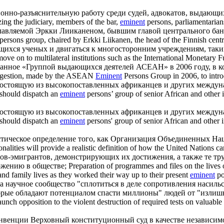
онно-разъяснительную работу среди судей, адвокатов,
выдающи
ing the judiciary, members of the bar,
eminent
persons, parliamentarian
главляемой Эркки Лииканеном, бывшим главой центрального бан
-persons group, chaired by Erkki Liikanen, the head of the Finnish centr
щихся
ученых и двигаться к многосторонним учреждениям, так
ve on to multilateral institutions such as the International Monetary 
еланное «Группой
выдающихся
деятелей АСЕАН» в 2006 году, в 
 suggestion, made by the ASEAN
Eminent
Persons Group in 2006, to intro
остоящую из высокопоставленных африканцев и других междуна
 should dispatch an
eminent
persons’ group of senior African and other 
остоящую из высокопоставленных африканцев и других междуна
 should dispatch an
eminent
persons' group of senior African and other 
тическое определение того, как Организация Объединенных Нац
nalities will provide a realistic definition of how the United Nations c
ов-эмигрантов, демонстрирующих их достижения, а также те тру
ожению в обществе;
Preparation of programmes and files on the lives
 and family lives as they worked their way up to their present
eminent
po
а научное сообщество "сплотиться в деле сопротивления насил
орые обладают потенциалом спасти миллионы" людей от "излишн
aunch opposition to the violent destruction of required tests on valuable
нвенции Верховный конституционный суд в качестве независимо