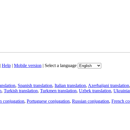
|
Help
|
Mobile version
|
Select a language
anslation
,
Spanish translation
,
Italian translation
,
Azerbaijani translation
n
,
Turkish translation
,
Turkmen translation
,
Uzbek translation
,
Ukrainian
an conjugation
,
Portuguese conjugation
,
Russian conjugation
,
French co