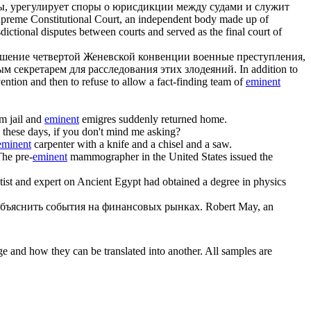
ты, урегулирует споры о юрисдикции между судами и служит
Supreme Constitutional Court, an independent body made up of
isdictional disputes between courts and served as the final court of
рушение четвертой Женевской конвенции военные преступления,
м секретарем для расследования этих злодеяний.
In addition to
ention and then to refuse to allow a fact-finding team of
eminent
om jail and
eminent
emigres suddenly returned home.
these days, if you don't mind me asking?
eminent
carpenter with a knife and a chisel and a saw.
he pre-
eminent
mammographer in the United States issued the
tist and expert on Ancient Egypt had obtained a degree in physics
объяснить события на финансовых рынках.
Robert May, an
ge and how they can be translated into another. All samples are