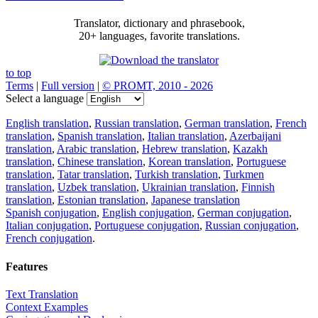
Translator, dictionary and phrasebook,
20+ languages, favorite translations.
to top
Terms
|
Full version
|
© PROMT, 2010 - 2026
Select a language
English translation
,
Russian translation
,
German translation
,
French
translation
,
Spanish translation
,
Italian translation
,
Azerbaijani
translation
,
Arabic translation
,
Hebrew translation
,
Kazakh
translation
,
Chinese translation
,
Korean translation
,
Portuguese
translation
,
Tatar translation
,
Turkish translation
,
Turkmen
translation
,
Uzbek translation
,
Ukrainian translation
,
Finnish
translation
,
Estonian translation
,
Japanese translation
Spanish conjugation
,
English conjugation
,
German conjugation
,
Italian conjugation
,
Portuguese conjugation
,
Russian conjugation
,
French conjugation
.
Features
Text Translation
Context Examples