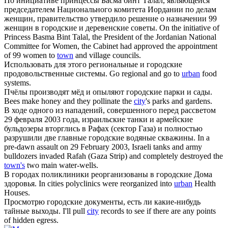
По инициативе принцессы Басма бинт Талал, являющейся
председателем Национального комитета Иордании по делам
женщин, правительство утвердило решение о назначении 99
женщин в
городские
и деревенские советы.
On the initiative of
Princess Basma Bint Talal, the President of the Jordanian National
Committee for Women, the Cabinet had approved the appointment
of 99 women to
town
and village councils.
Использовать для этого региональные и
городские
продовольственные системы.
Go regional and go to
urban
food
systems.
Пчёлы производят мёд и опыляют
городские
парки и сады.
Bees make honey and they pollinate the
city
's parks and gardens.
В ходе одного из нападений, совершенного перед рассветом
29 февраля 2003 года, израильские танки и армейские
бульдозеры вторглись в Рафах (сектор Газа) и полностью
разрушили две главные
городские
водяные скважины.
In a
pre-dawn assault on 29 February 2003, Israeli tanks and army
bulldozers invaded Rafah (Gaza Strip) and completely destroyed the
town's
two main water-wells.
В городах поликлиники реорганизованы в
городские
Дома
здоровья.
In cities polyclinics were reorganized into
urban
Health
Houses.
Просмотрю
городские
документы, есть ли какие-нибудь
тайные выходы.
I'll pull
city
records to see if there are any points
of hidden egress.