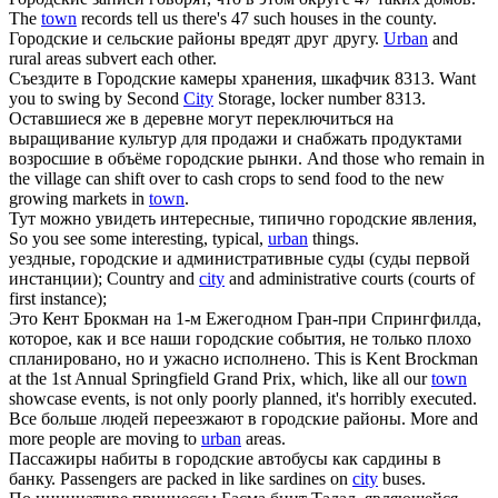
The
town
records tell us there's 47 such houses in the county.
Городские
и сельские районы вредят друг другу.
Urban
and
rural areas subvert each other.
Съездите в
Городские
камеры хранения, шкафчик 8313.
Want
you to swing by Second
City
Storage, locker number 8313.
Оставшиеся же в деревне могут переключиться на
выращивание культур для продажи и снабжать продуктами
возросшие в объёме
городские
рынки.
And those who remain in
the village can shift over to cash crops to send food to the new
growing markets in
town
.
Тут можно увидеть интересные, типично
городские
явления,
So you see some interesting, typical,
urban
things.
уездные,
городские
и административные суды (суды первой
инстанции);
Country and
city
and administrative courts (courts of
first instance);
Это Кент Брокман на 1-м Ежегодном Гран-при Спрингфилда,
которое, как и все наши
городские
события, не только плохо
спланировано, но и ужасно исполнено.
This is Kent Brockman
at the 1st Annual Springfield Grand Prix, which, like all our
town
showcase events, is not only poorly planned, it's horribly executed.
Все больше людей переезжают в
городские
районы.
More and
more people are moving to
urban
areas.
Пассажиры набиты в
городские
автобусы как сардины в
банку.
Passengers are packed in like sardines on
city
buses.