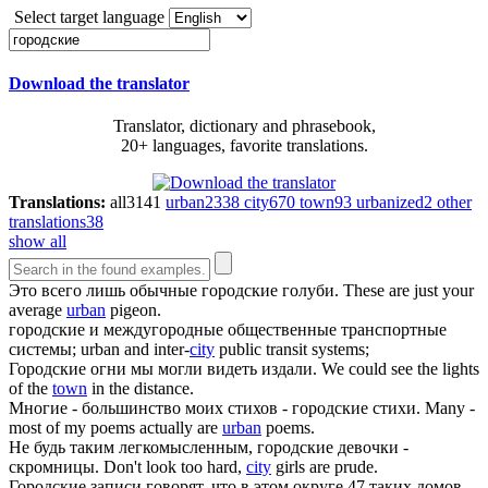
Select target language
Download the translator
Translator, dictionary and phrasebook,
20+ languages, favorite translations.
Translations:
all
3141
urban
2338
city
670
town
93
urbanized
2
other
translations
38
show all
Это всего лишь обычные
городские
голуби.
These are just your
average
urban
pigeon.
городские
и междугородные общественные транспортные
системы;
urban and inter-
city
public transit systems;
Городские
огни мы могли видеть издали.
We could see the lights
of the
town
in the distance.
Многие - большинство моих стихов -
городские
стихи.
Many -
most of my poems actually are
urban
poems.
Не будь таким легкомысленным,
городские
девочки -
скромницы.
Don't look too hard,
city
girls are prude.
Городские
записи говорят, что в этом округе 47 таких домов.