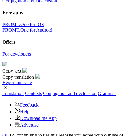
Conjugation and Declension
Free apps
PROMT.One for iOS
PROMT.One for Android
Offers
For developers
Copy text
Copy translation
Report an issue
Translation
Contexts
Conjugation
and declension
Grammar
Feedback
Help
Download the App
Advertise
OK
By continuing to use this website you agree with our use of