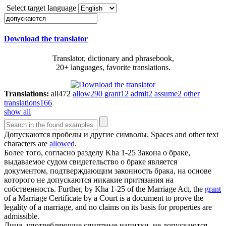
Select target language
Download the translator
Translator, dictionary and phrasebook,
20+ languages, favorite translations.
Translations:
all
472
allow
290
grant
12
admit
2
assume
2
other
translations
166
show all
Допускаются
пробелы и другие символы.
Spaces and other text
characters are
allowed
.
Более того, согласно разделу Kha 1-25 Закона о браке,
выдаваемое судом свидетельство о браке является
документом, подтверждающим законность брака, на основе
которого не
допускаются
никакие притязания на
собственность.
Further, by Kha 1-25 of the Marriage Act, the
grant
of a Marriage Certificate by a Court is a document to prove the
legality of a marriage, and no claims on its basis for properties are
admissible.
Лица, употребляющие спиртные напитки, не
допускаются
.