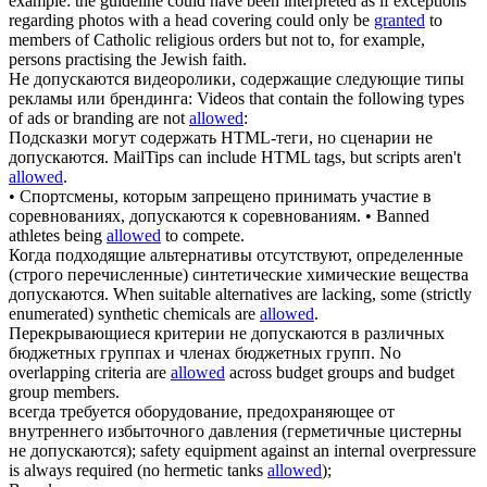
example: the guideline could have been interpreted as if exceptions
regarding photos with a head covering could only be
granted
to
members of Catholic religious orders but not to, for example,
persons practising the Jewish faith.
Не
допускаются
видеоролики, содержащие следующие типы
рекламы или брендинга:
Videos that contain the following types
of ads or branding are not
allowed
:
Подсказки могут содержать HTML-теги, но сценарии не
допускаются
.
MailTips can include HTML tags, but scripts aren't
allowed
.
• Спортсмены, которым запрещено принимать участие в
соревнованиях,
допускаются
к соревнованиям.
• Banned
athletes being
allowed
to compete.
Когда подходящие альтернативы отсутствуют, определенные
(строго перечисленные) синтетические химические вещества
допускаются
.
When suitable alternatives are lacking, some (strictly
enumerated) synthetic chemicals are
allowed
.
Перекрывающиеся критерии не
допускаются
в различных
бюджетных группах и членах бюджетных групп.
No
overlapping criteria are
allowed
across budget groups and budget
group members.
всегда требуется оборудование, предохраняющее от
внутреннего избыточного давления (герметичные цистерны
не
допускаются
);
safety equipment against an internal overpressure
is always required (no hermetic tanks
allowed
);