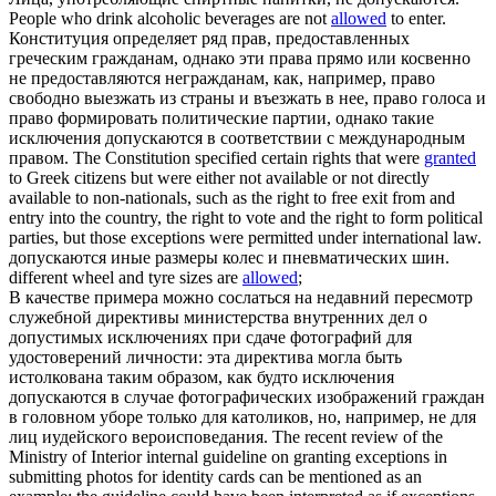
People who drink alcoholic beverages are not
allowed
to enter.
Конституция определяет ряд прав, предоставленных
греческим гражданам, однако эти права прямо или косвенно
не предоставляются негражданам, как, например, право
свободно выезжать из страны и въезжать в нее, право голоса и
право формировать политические партии, однако такие
исключения
допускаются
в соответствии с международным
правом.
The Constitution specified certain rights that were
granted
to Greek citizens but were either not available or not directly
available to non-nationals, such as the right to free exit from and
entry into the country, the right to vote and the right to form political
parties, but those exceptions were permitted under international law.
допускаются
иные размеры колес и пневматических шин.
different wheel and tyre sizes are
allowed
;
В качестве примера можно сослаться на недавний пересмотр
служебной директивы министерства внутренних дел о
допустимых исключениях при сдаче фотографий для
удостоверений личности: эта директива могла быть
истолкована таким образом, как будто исключения
допускаются
в случае фотографических изображений граждан
в головном уборе только для католиков, но, например, не для
лиц иудейского вероисповедания.
The recent review of the
Ministry of Interior internal guideline on granting exceptions in
submitting photos for identity cards can be mentioned as an