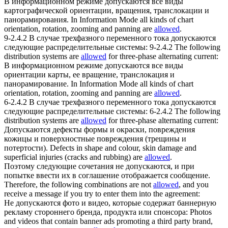
В информационном режиме
допускаются
все виды
картографической ориентации, вращения, транслокации и
панорамирования.
In Information Mode all kinds of chart
orientation, rotation, zooming and panning are
allowed
.
9-2.4.2 В случае трехфазного переменного тока
допускаются
следующие распределительные системы:
9-2.4.2 The following
distribution systems are
allowed
for three-phase alternating current:
В информационном режиме
допускаются
все виды
ориентации карты, ее вращение, транслокация и
панорамирование.
In Information Mode all kinds of chart
orientation, rotation, zooming and panning are
allowed
.
6-2.4.2 В случае трехфазного переменного тока
допускаются
следующие распределительные системы:
6-2.4.2 The following
distribution systems are
allowed
for three-phase alternating current:
Допускаются
дефекты формы и окраски, повреждения
кожицы и поверхностные повреждения (трещины и
потертости).
Defects in shape and colour, skin damage and
superficial injuries (cracks and rubbing) are
allowed
.
Поэтому следующие сочетания не
допускаются
, и при
попытке ввести их в соглашение отображается сообщение.
Therefore, the following combinations are not
allowed
, and you
receive a message if you try to enter them into the agreement:
Не
допускаются
фото и видео, которые содержат баннерную
рекламу стороннего бренда, продукта или спонсора:
Photos
and videos that contain banner ads promoting a third party brand,