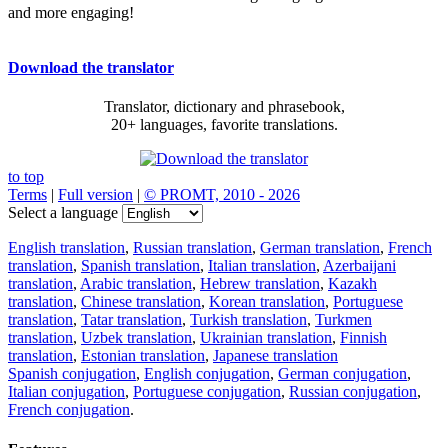
and more engaging!
Download the translator
Translator, dictionary and phrasebook,
20+ languages, favorite translations.
to top
Terms
|
Full version
|
© PROMT, 2010 - 2026
Select a language
English translation
,
Russian translation
,
German translation
,
French
translation
,
Spanish translation
,
Italian translation
,
Azerbaijani
translation
,
Arabic translation
,
Hebrew translation
,
Kazakh
translation
,
Chinese translation
,
Korean translation
,
Portuguese
translation
,
Tatar translation
,
Turkish translation
,
Turkmen
translation
,
Uzbek translation
,
Ukrainian translation
,
Finnish
translation
,
Estonian translation
,
Japanese translation
Spanish conjugation
,
English conjugation
,
German conjugation
,
Italian conjugation
,
Portuguese conjugation
,
Russian conjugation
,
French conjugation
.