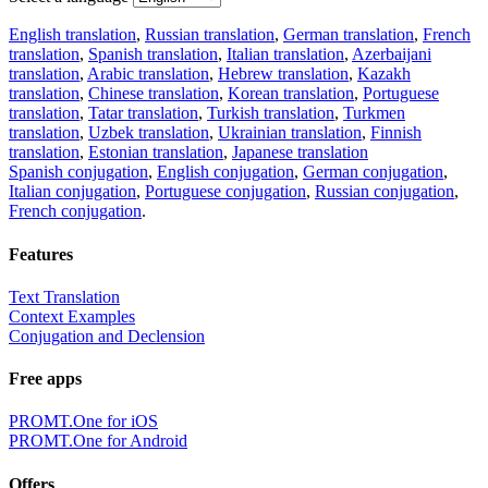
English translation
,
Russian translation
,
German translation
,
French
translation
,
Spanish translation
,
Italian translation
,
Azerbaijani
translation
,
Arabic translation
,
Hebrew translation
,
Kazakh
translation
,
Chinese translation
,
Korean translation
,
Portuguese
translation
,
Tatar translation
,
Turkish translation
,
Turkmen
translation
,
Uzbek translation
,
Ukrainian translation
,
Finnish
translation
,
Estonian translation
,
Japanese translation
Spanish conjugation
,
English conjugation
,
German conjugation
,
Italian conjugation
,
Portuguese conjugation
,
Russian conjugation
,
French conjugation
.
Features
Text Translation
Context Examples
Conjugation and Declension
Free apps
PROMT.One for iOS
PROMT.One for Android
Offers