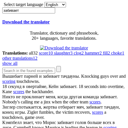
Select target language
Download the translator
Translator, dictionary and phrasebook,
20+ languages, favorite translations.
Translations:
all
32
score
10
slaughter
3
clog
2
hammer
2
fill
2
choke
1
other translations
12
show all
Вышибает парней и
забивает
тачдауны.
Knocking guys over and
scoring
touchdowns.
18 секунд в овертайме, Кейн
забивает
.
18 seconds into overtime,
Kane
scores
the backhander.
Никто не проклинает меня, когда другая команда
забивает
.
Nobody's calling me a jinx when the other team
scores
.
Зиглер спотыкается, жертва отбирает мяч,
забивает
тачдаун,
конец игры.
Zigler fumbles, the victim recovers,
scores
a
touchdown, game over.
Кэмпбелл знает, что Морис
забивает
голов больше всех в
лиге.
Campbell knows Maurice is leading the league in
scoring
.