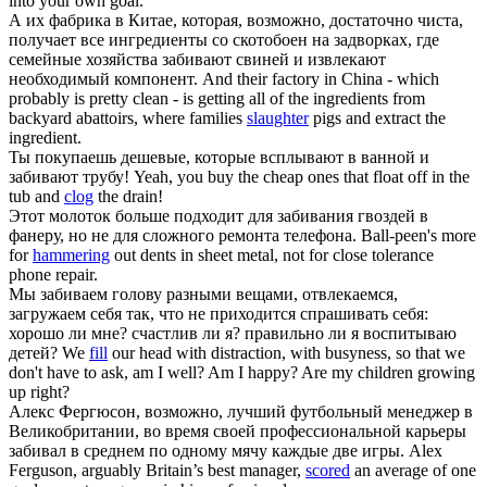
into your own goal.
А их фабрика в Китае, которая, возможно, достаточно чиста,
получает все ингредиенты со скотобоен на задворках, где
семейные хозяйства
забивают
свиней и извлекают
необходимый компонент.
And their factory in China - which
probably is pretty clean - is getting all of the ingredients from
backyard abattoirs, where families
slaughter
pigs and extract the
ingredient.
Ты покупаешь дешевые, которые всплывают в ванной и
забивают
трубу!
Yeah, you buy the cheap ones that float off in the
tub and
clog
the drain!
Этот молоток больше подходит для
забивания
гвоздей в
фанеру, но не для сложного ремонта телефона.
Ball-peen's more
for
hammering
out dents in sheet metal, not for close tolerance
phone repair.
Мы
забиваем
голову разными вещами, отвлекаемся,
загружаем себя так, что не приходится спрашивать себя:
хорошо ли мне? счастлив ли я? правильно ли я воспитываю
детей?
We
fill
our head with distraction, with busyness, so that we
don't have to ask, am I well? Am I happy? Are my children growing
up right?
Алекс Фергюсон, возможно, лучший футбольный менеджер в
Великобритании, во время своей профессиональной карьеры
забивал
в среднем по одному мячу каждые две игры.
Alex
Ferguson, arguably Britain’s best manager,
scored
an average of one