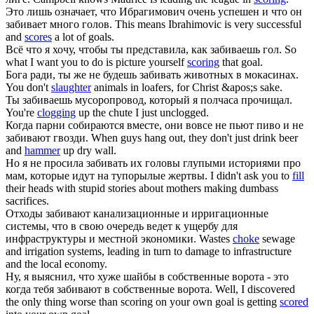
Это лишь означает, что Ибрагимович очень успешен и что он
забивает
много голов.
This means Ibrahimovic is very successful
and
scores
a lot of goals.
Всё что я хочу, чтобы ты представила, как
забиваешь
гол.
So
what I want you to do is picture yourself
scoring
that goal.
Бога ради, ты же не будешь
забивать
животных в мокасинах.
You don't
slaughter
animals in loafers, for Christ &apos;s sake.
Ты
забиваешь
мусоропровод, который я полчаса прочищал.
You're
clogging
up the chute I just unclogged.
Когда парни собираются вместе, они вовсе не пьют пиво и не
забивают
гвозди.
When guys hang out, they don't just drink beer
and
hammer
up dry wall.
Но я не просила
забивать
их головы глупыми историями про
мам, которые идут на тупорылые жертвы.
I didn't ask you to
fill
their heads with stupid stories about mothers making dumbass
sacrifices.
Отходы
забивают
канализационные и ирригационные
системы, что в свою очередь ведет к ущербу для
инфраструктуры и местной экономики.
Wastes
choke
sewage
and irrigation systems, leading in turn to damage to infrastructure
and the local economy.
Ну, я выяснил, что хуже шайбы в собственные ворота - это
когда тебя
забивают
в собственные ворота.
Well, I discovered
the only thing worse than scoring on your own goal is getting
scored