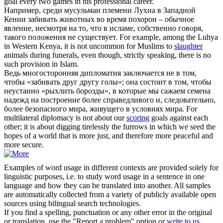
goal every two games in his professional career.
Например, среди мусульман племени Лухиа в Западной
Кении
забивать
животных во время похорон – обычное
явление, несмотря на то, что в исламе, собственно говоря,
такого положения не существует.
For example, among the Luhya
in Western Kenya, it is not uncommon for Muslims to
slaughter
animals during funerals, even though, strictly speaking, there is no
such provision in Islam.
Ведь многосторонняя дипломатия заключается не в том,
чтобы «
забивать
друг другу голы»; она состоит в том, чтобы
неустанно «рыхлить борозды», в которые мы сажаем семена
надежд на построение более справедливого и, следовательно,
более безопасного мира, живущего в условиях мира.
For
multilateral diplomacy is not about our
scoring
goals against each
other; it is about digging tirelessly the furrows in which we seed the
hopes of a world that is more just, and therefore more peaceful and
more secure.
Examples of word usage in different contexts are provided solely for
linguistic purposes, i.e. to study word usage in a sentence in one
language and how they can be translated into another. All samples
are automatically collected from a variety of publicly available open
sources using bilingual search technologies.
If you find a spelling, punctuation or any other error in the original
or translation, use the "Report a problem" option or
write to us
.