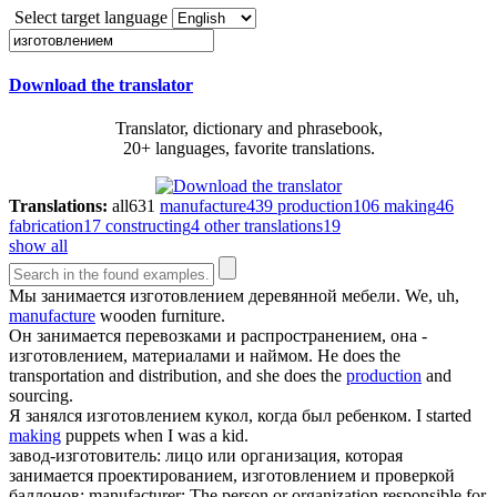
Select target language
Download the translator
Translator, dictionary and phrasebook,
20+ languages, favorite translations.
Translations:
all
631
manufacture
439
production
106
making
46
fabrication
17
constructing
4
other translations
19
show all
Мы занимается
изготовлением
деревянной мебели.
We, uh,
manufacture
wooden furniture.
Он занимается перевозками и распространением, она -
изготовлением
, материалами и наймом.
He does the
transportation and distribution, and she does the
production
and
sourcing.
Я занялся
изготовлением
кукол, когда был ребенком.
I started
making
puppets when I was a kid.
завод-изготовитель: лицо или организация, которая
занимается проектированием,
изготовлением
и проверкой
баллонов;
manufacturer: The person or organization responsible for