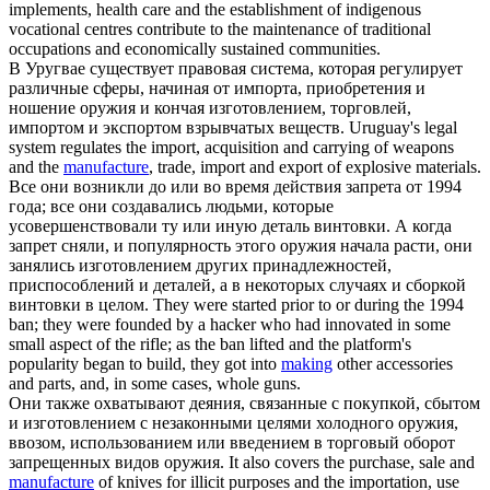
implements, health care and the establishment of indigenous
vocational centres contribute to the maintenance of traditional
occupations and economically sustained communities.
В Уругвае существует правовая система, которая регулирует
различные сферы, начиная от импорта, приобретения и
ношение оружия и кончая
изготовлением
, торговлей,
импортом и экспортом взрывчатых веществ.
Uruguay's legal
system regulates the import, acquisition and carrying of weapons
and the
manufacture
, trade, import and export of explosive materials.
Все они возникли до или во время действия запрета от 1994
года; все они создавались людьми, которые
усовершенствовали ту или иную деталь винтовки. А когда
запрет сняли, и популярность этого оружия начала расти, они
занялись
изготовлением
других принадлежностей,
приспособлений и деталей, а в некоторых случаях и сборкой
винтовки в целом.
They were started prior to or during the 1994
ban; they were founded by a hacker who had innovated in some
small aspect of the rifle; as the ban lifted and the platform's
popularity began to build, they got into
making
other accessories
and parts, and, in some cases, whole guns.
Они также охватывают деяния, связанные с покупкой, сбытом
и
изготовлением
с незаконными целями холодного оружия,
ввозом, использованием или введением в торговый оборот
запрещенных видов оружия.
It also covers the purchase, sale and
manufacture
of knives for illicit purposes and the importation, use