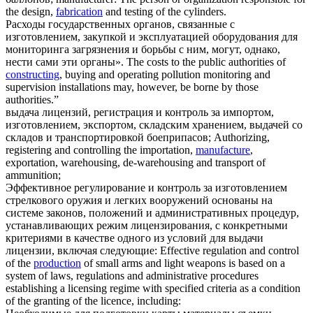
the design,
fabrication
and testing of the cylinders.
Расходы государственных органов, связанные с
изготовлением
, закупкой и эксплуатацией оборудования для
мониторинга загрязнения и борьбы с ним, могут, однако,
нести сами эти органы».
The costs to the public authorities of
constructing
, buying and operating pollution monitoring and
supervision installations may, however, be borne by those
authorities.”
выдача лицензий, регистрация и контроль за импортом,
изготовлением
, экспортом, складским хранением, выдачей со
складов и транспортировкой боеприпасов;
Authorizing,
registering and controlling the importation,
manufacture
,
exportation, warehousing, de-warehousing and transport of
ammunition;
Эффективное регулирование и контроль за
изготовлением
стрелкового оружия и легких вооружений основаны на
системе законов, положений и административных процедур,
устанавливающих режим лицензирования, с конкретными
критериями в качестве одного из условий для выдачи
лицензии, включая следующие:
Effective regulation and control
of the
production
of small arms and light weapons is based on a
system of laws, regulations and administrative procedures
establishing a licensing regime with specified criteria as a condition
of the granting of the licence, including: