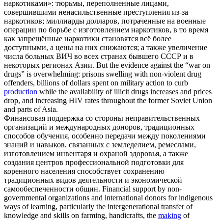
наркотиками»: тюрьмы, переполненные лицами,
совершившими ненасильственные преступления из-за
наркотиков; миллиарды долларов, потраченные на военные
операции по борьбе с
изготовлением
наркотиков, в то время
как запрещённые наркотики становятся всё более
доступными, а цены на них снижаются; а также увеличение
числа больных ВИЧ во всех странах бывшего СССР и в
некоторых регионах Азии.
But the evidence against the “war on
drugs” is overwhelming: prisons swelling with non-violent drug
offenders, billions of dollars spent on military action to curb
production
while the availability of illicit drugs increases and prices
drop, and increasing HIV rates throughout the former Soviet Union
and parts of Asia.
Финансовая поддержка со стороны неправительственных
организаций и международных доноров, традиционных
способов обучения, особенно передачи между поколениями
знаний и навыков, связанных с земледелием, ремеслами,
изготовлением
инвентаря и охраной здоровья, а также
создания центров профессиональной подготовки для
коренного населения способствует сохранению
традиционных видов деятельности и экономической
самообеспеченности общин.
Financial support by non-
governmental organizations and international donors for indigenous
ways of learning, particularly the intergenerational transfer of
knowledge and skills on farming, handicrafts, the
making
of