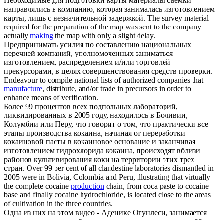
Необходимые для подготовки карты материалы съемки
направлялись в компанию, которая занималась
изготовлением
карты, лишь с незначительной задержкой.
The survey material
required for the preparation of the map was sent to the company
actually
making
the map with only a slight delay.
Предпринимать усилия по составлению национальных
перечней компаний, уполномоченных заниматься
изготовлением
, распределением и/или торговлей
прекурсорами, в целях совершенствования средств проверки.
Endeavour to compile national lists of authorized companies that
manufacture
, distribute, and/or trade in precursors in order to
enhance means of verification.
Более 99 процентов всех подпольных лабораторий,
ликвидированных в 2005 году, находилось в Боливии,
Колумбии или Перу, что говорит о том, что практически все
этапы производства кокаина, начиная от переработки
кокаиновой пасты в кокаиновое основание и заканчивая
изготовлением
гидрохлорида кокаина, происходят вблизи
районов культивирования коки на территории этих трех
стран.
Over 99 per cent of all clandestine laboratories dismantled in
2005 were in Bolivia, Colombia and Peru, illustrating that virtually
the complete cocaine
production
chain, from coca paste to cocaine
base and finally cocaine hydrochloride, is located close to the areas
of cultivation in the three countries.
Одна из них на этом видео - Аденике Огунлеси, занимается