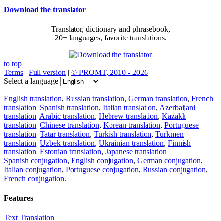
Download the translator
Translator, dictionary and phrasebook,
20+ languages, favorite translations.
to top
Terms
|
Full version
|
© PROMT, 2010 - 2026
Select a language
English translation
,
Russian translation
,
German translation
,
French
translation
,
Spanish translation
,
Italian translation
,
Azerbaijani
translation
,
Arabic translation
,
Hebrew translation
,
Kazakh
translation
,
Chinese translation
,
Korean translation
,
Portuguese
translation
,
Tatar translation
,
Turkish translation
,
Turkmen
translation
,
Uzbek translation
,
Ukrainian translation
,
Finnish
translation
,
Estonian translation
,
Japanese translation
Spanish conjugation
,
English conjugation
,
German conjugation
,
Italian conjugation
,
Portuguese conjugation
,
Russian conjugation
,
French conjugation
.
Features
Text Translation