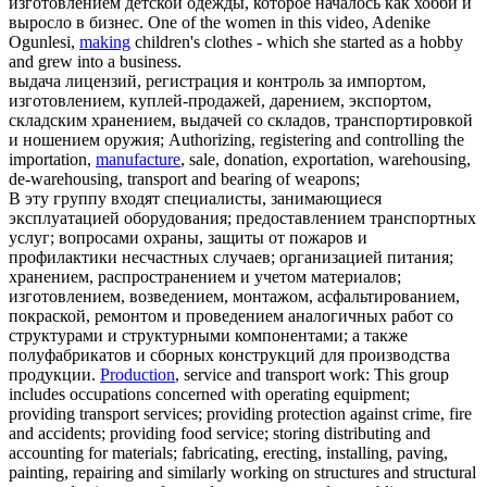
изготовлением
детской одежды, которое началось как хобби и
выросло в бизнес.
One of the women in this video, Adenike
Ogunlesi,
making
children's clothes - which she started as a hobby
and grew into a business.
выдача лицензий, регистрация и контроль за импортом,
изготовлением
, куплей-продажей, дарением, экспортом,
складским хранением, выдачей со складов, транспортировкой
и ношением оружия;
Authorizing, registering and controlling the
importation,
manufacture
, sale, donation, exportation, warehousing,
de-warehousing, transport and bearing of weapons;
В эту группу входят специалисты, занимающиеся
эксплуатацией оборудования; предоставлением транспортных
услуг; вопросами охраны, защиты от пожаров и
профилактики несчастных случаев; организацией питания;
хранением, распространением и учетом материалов;
изготовлением
, возведением, монтажом, асфальтированием,
покраской, ремонтом и проведением аналогичных работ со
структурами и структурными компонентами; а также
полуфабрикатов и сборных конструкций для производства
продукции.
Production
, service and transport work: This group
includes occupations concerned with operating equipment;
providing transport services; providing protection against crime, fire
and accidents; providing food service; storing distributing and
accounting for materials; fabricating, erecting, installing, paving,
painting, repairing and similarly working on structures and structural