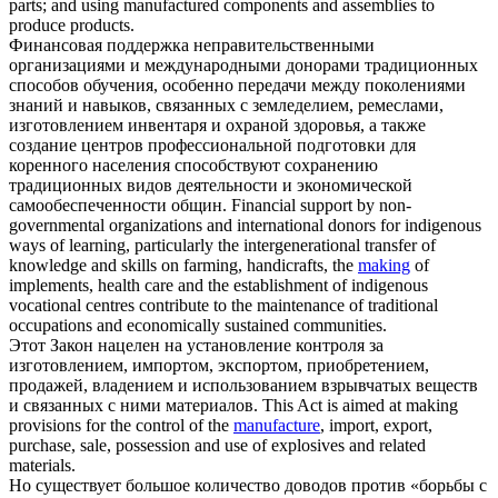
parts; and using manufactured components and assemblies to
produce products.
Финансовая поддержка неправительственными
организациями и международными донорами традиционных
способов обучения, особенно передачи между поколениями
знаний и навыков, связанных с земледелием, ремеслами,
изготовлением
инвентаря и охраной здоровья, а также
создание центров профессиональной подготовки для
коренного населения способствуют сохранению
традиционных видов деятельности и экономической
самообеспеченности общин.
Financial support by non-
governmental organizations and international donors for indigenous
ways of learning, particularly the intergenerational transfer of
knowledge and skills on farming, handicrafts, the
making
of
implements, health care and the establishment of indigenous
vocational centres contribute to the maintenance of traditional
occupations and economically sustained communities.
Этот Закон нацелен на установление контроля за
изготовлением
, импортом, экспортом, приобретением,
продажей, владением и использованием взрывчатых веществ
и связанных с ними материалов.
This Act is aimed at making
provisions for the control of the
manufacture
, import, export,
purchase, sale, possession and use of explosives and related
materials.
Но существует большое количество доводов против «борьбы с