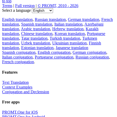
to top
Terms
|
Full version
|
© PROMT, 2010 - 2026
Select a language
English translation
,
Russian translation
,
German translation
,
French
translation
,
Spanish translation
,
Italian translation
,
Azerbaijani
translation
,
Arabic translation
,
Hebrew translation
,
Kazakh
translation
,
Chinese translation
,
Korean translation
,
Portuguese
translation
,
Tatar translation
,
Turkish translation
,
Turkmen
translation
,
Uzbek translation
,
Ukrainian translation
,
Finnish
translation
,
Estonian translation
,
Japanese translation
Spanish conjugation
,
English conjugation
,
German conjugation
,
Italian conjugation
,
Portuguese conjugation
,
Russian conjugation
,
French conjugation
.
Features
Text Translation
Context Examples
Conjugation and Declension
Free apps
PROMT.One for iOS
PROMT.One for Android