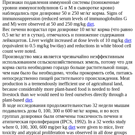
Признаки подавления иммунной системы (пониженные
уровни иммуноглобулинов G и М в сыворотке крови)
наблюдались при дозировке 50 и 250 мг/кг
корма
.
Signs of
immunosuppression (reduced serum levels of immunoglobulins G
and M) were observed at 50 and 250 mg/kg
diet
.
Вес печени возрастал при дозировке 10 мг/кг
корма
(что равно
0,5 мг/кг вт в сутки), отмечалось и понижение содержания
лейкоцитов.
Liver weight increased at dose levels of 10 mg/kg
diet
(equivalent to 0.5 mg/kg bw/day) and reductions in white blood cell
count were noted.
Производство мяса является чрезвычайно неэффективным
использованием сельскохозяйственных земель, потому что для
корма
скота необходимо гораздо больше растительной пищи,
чем нам было бы необходимо, чтобы прокормить себя, питаясь
непосредственно пищей растительного происхождения.
Meat
production is a tremendously inefficient use of agricultural land,
because considerably more plant-based food is needed to feed
livestock than we would need to feed ourselves directly through a
plant-based
diet
.
В ходе исследования продолжительностью 32 недели мышам
подавались дозы 0, 100, 300 и 600 мг/кг
корма
, и во всех
группах дозировки были отмечены токсичность печени и
атипическая пролиферация (IPCS, 1992).
In a 32 weeks study
where 0, 100, 300, 600 mg/per kg
diet
were given to mice, liver
toxicity and atypical proliferation was observed in all dose groups