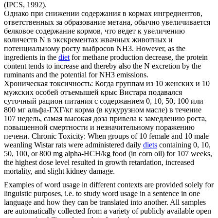
(IPCS, 1992).
Однако при снижении содержания в
кормах
ингредиентов,
ответственных за образование метана, обычно увеличивается
белковое содержание кормов, что ведет к увеличению
количеств N в экскрементах жвачных животных и
потенциальному росту выбросов NH3.
However, as the
ingredients in the
diet
for methane production decrease, the protein
content tends to increase and thereby also the N excretion by the
ruminants and the potential for NH3 emissions.
Хроническая токсичность: Когда группам из 10 женских и 10
мужских особей отъемышей крыс Вистара подавался
суточный рацион питания с содержанием 0, 10, 50, 100 или
800 мг альфа-ГХГ/кг
корма
(в кукурузном масле) в течение
107 недель, самая высокая доза привела к замедлению роста,
повышенной смертности и незначительному поражению
печени.
Chronic Toxicity: When groups of 10 female and 10 male
weanling Wistar rats were administered daily
diets
containing 0, 10,
50, 100, or 800 mg alpha-HCH/kg food (in corn oil) for 107 weeks,
the highest dose level resulted in growth retardation, increased
mortality, and slight kidney damage.
Examples of word usage in different contexts are provided solely for
linguistic purposes, i.e. to study word usage in a sentence in one
language and how they can be translated into another. All samples
are automatically collected from a variety of publicly available open