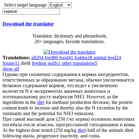
Select target language
Download the translator
Translator, dictionary and phrasebook,
20+ languages, favorite translations.
Translations:
all
204
feed
86
food
41
fodder
28
animal feed
24
forage
11
diet
8
feeding stuffs
1
other translations
5
show all
Однако при снижении содержания в кормах ингредиентов,
ответственных за образование метана, обычно увеличивается
белковое содержание
кормов
, что ведет к увеличению
количеств N в экскрементах жвачных животных и
потенциальному росту выбросов NH3.
However, as the
ingredients in the
diet
for methane production decrease, the protein
content tends to increase and thereby also the N excretion by the
ruminants and the potential for NH3 emissions.
При самой высокой дозе (250 г/кг
корма
) половина животных
погибала после атаксии, прогрессивной гиподинамии и комы.
At the highest dose tested (250 mg/kg
diet
) half of the animals died
following ataxia, progressive inactivity, and coma.