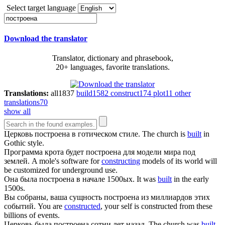
Select target language
Download the translator
Translator, dictionary and phrasebook,
20+ languages, favorite translations.
Translations:
all
1837
build
1582
construct
174
plot
11
other
translations
70
show all
Церковь
построена
в готическом стиле.
The church is
built
in
Gothic style.
Программа крота будет
построена
для модели мира под
землей.
A mole's software for
constructing
models of its world will
be customized for underground use.
Она была
построена
в начале 1500ых.
It was
built
in the early
1500s.
Вы собраны, ваша сущность
построена
из миллиардов этих
событий.
You are
constructed
, your self is constructed from these
billions of events.
Церковь была
построена
сотни лет назад.
The church was
built