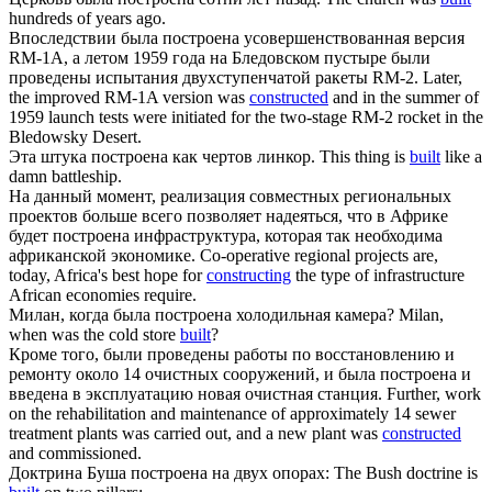
hundreds of years ago.
Впоследствии была
построена
усовершенствованная версия
RM-1А, а летом 1959 года на Бледовском пустыре были
проведены испытания двухступенчатой ракеты RM-2.
Later,
the improved RM-1A version was
constructed
and in the summer of
1959 launch tests were initiated for the two-stage RM-2 rocket in the
Bledowsky Desert.
Эта штука
построена
как чертов линкор.
This thing is
built
like a
damn battleship.
На данный момент, реализация совместных региональных
проектов больше всего позволяет надеяться, что в Африке
будет
построена
инфраструктура, которая так необходима
африканской экономике.
Co-operative regional projects are,
today, Africa's best hope for
constructing
the type of infrastructure
African economies require.
Милан, когда была
построена
холодильная камера?
Milan,
when was the cold store
built
?
Кроме того, были проведены работы по восстановлению и
ремонту около 14 очистных сооружений, и была
построена
и
введена в эксплуатацию новая очистная станция.
Further, work
on the rehabilitation and maintenance of approximately 14 sewer
treatment plants was carried out, and a new plant was
constructed
and commissioned.
Доктрина Буша
построена
на двух опорах:
The Bush doctrine is