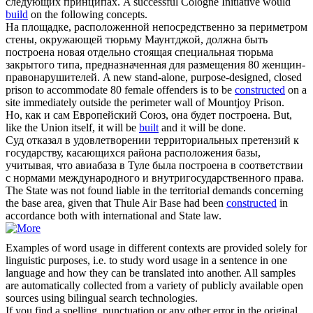
следующих принципах.
A successful Cologne Initiative would
build
on the following concepts.
На площадке, расположенной непосредственно за периметром
стены, окружающей тюрьму Маунтджой, должна быть
построена
новая отдельно стоящая специальная тюрьма
закрытого типа, предназначенная для размещения 80 женщин-
правонарушителей.
A new stand-alone, purpose-designed, closed
prison to accommodate 80 female offenders is to be
constructed
on a
site immediately outside the perimeter wall of Mountjoy Prison.
Но, как и сам Европейский Союз, она будет
построена
.
But,
like the Union itself, it will be
built
and it will be done.
Суд отказал в удовлетворении территориальных претензий к
государству, касающихся района расположения базы,
учитывая, что авиабаза в Туле была
построена
в соответствии
с нормами международного и внутригосударственного права.
The State was not found liable in the territorial demands concerning
the base area, given that Thule Air Base had been
constructed
in
accordance both with international and State law.
Examples of word usage in different contexts are provided solely for
linguistic purposes, i.e. to study word usage in a sentence in one
language and how they can be translated into another. All samples
are automatically collected from a variety of publicly available open
sources using bilingual search technologies.
If you find a spelling, punctuation or any other error in the original