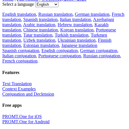
Select a language
English translation
,
Russian translation
,
German translation
,
French
translation
,
Spanish translation
,
Italian translation
,
Azerbaijani
translation
,
Arabic translation
,
Hebrew translation
,
Kazakh
translation
,
Chinese translation
,
Korean translation
,
Portuguese
translation
,
Tatar translation
,
Turkish translation
,
Turkmen
translation
,
Uzbek translation
,
Ukrainian translation
,
Finnish
translation
,
Estonian translation
,
Japanese translation
Spanish conjugation
,
English conjugation
,
German conjugation
,
Italian conjugation
,
Portuguese conjugation
,
Russian conjugation
,
French conjugation
.
Features
Text Translation
Context Examples
Conjugation and Declension
Free apps
PROMT.One for iOS
PROMT.One for Android