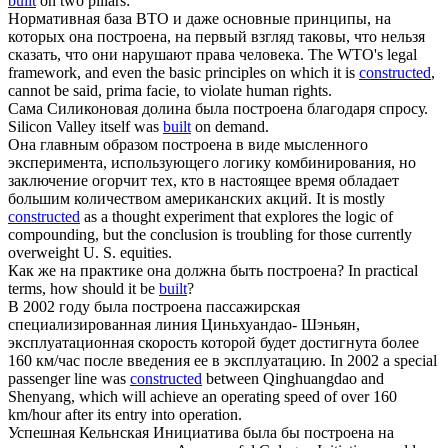
built
on two pillars:
Нормативная база ВТО и даже основные принципы, на
которых она
построена
, на первый взгляд таковы, что нельзя
сказать, что они нарушают права человека.
The WTO's legal
framework, and even the basic principles on which it is
constructed
,
cannot be said, prima facie, to violate human rights.
Сама Силиконовая долина была
построена
благодаря спросу.
Silicon Valley itself was
built
on demand.
Она главным образом
построена
в виде мысленного
эксперимента, использующего логику комбинирования, но
заключение огорчит тех, кто в настоящее время обладает
большим количеством американских акций.
It is mostly
constructed
as a thought experiment that explores the logic of
compounding, but the conclusion is troubling for those currently
overweight U. S. equities.
Как же на практике она должна быть
построена
?
In practical
terms, how should it be
built
?
В 2002 году была
построена
пассажирская
специализированная линия Циньхуандао- Шэньян,
эксплуатационная скорость которой будет достигнута более
160 км/час после введения ее в эксплуатацию.
In 2002 a special
passenger line was
constructed
between Qinghuangdao and
Shenyang, which will achieve an operating speed of over 160
km/hour after its entry into operation.
Успешная Кельнская Инициатива была бы
построена
на