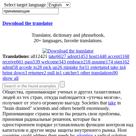
Select target language
Download the translator
Translator, dictionary and phrasebook,
20+ languages, favorite translations.
Translations:
all
12421
take
6027
adopt
1453
host
1448
accept
1168
receive
661
pass
539
welcome
343
embrace
218
assume
174
sign
162
admit
58
accede to
28
pick up
26
mistake for
11
entertain
4
take in
4
bring down
3
returnee
2
pull in
1
catcher
1
other translations
90
show all
Общества,
принимающие
ученых и других талантливых
людей из тех стран, откуда наблюдается «утечка мозгов»,
получают от этого огромную выгоду.
Societies that
take
in
"brain drained" scientists and others benefit enormously.
Принимающие
страны могли бы решать свои проблемы,
принимая радикальные решения, которые бы в
одностороннем порядке устанавливали функции контроля над
капиталом и другие меры защиты внутреннего рынка.
Host
countries could address their needs by
adopting
a radical solution