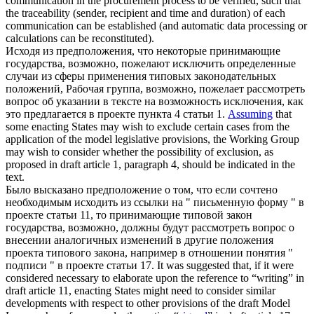
communication in the procurement process to be verified, such that
the traceability (sender, recipient and time and duration) of each
communication can be established (and automatic data processing or
calculations can be reconstituted).
Исходя из предположения, что некоторые
принимающие
государства, возможно, пожелают исключить определенные
случаи из сферы применения типовых законодательных
положений, Рабочая группа, возможно, пожелает рассмотреть
вопрос об указании в тексте на возможность исключения, как
это предлагается в проекте пункта 4 статьи 1.
Assuming
that
some enacting States may wish to exclude certain cases from the
application of the model legislative provisions, the Working Group
may wish to consider whether the possibility of exclusion, as
proposed in draft article 1, paragraph 4, should be indicated in the
text.
Было высказано предположение о том, что если сочтено
необходимым исходить из ссылки на " письменную форму " в
проекте статьи 11, то
принимающие
типовой закон
государства, возможно, должны будут рассмотреть вопрос о
внесении аналогичных изменений в другие положения
проекта типового закона, например в отношении понятия "
подписи " в проекте статьи 17.
It was suggested that, if it were
considered necessary to elaborate upon the reference to “writing” in
draft article 11, enacting States might need to consider similar
developments with respect to other provisions of the draft Model