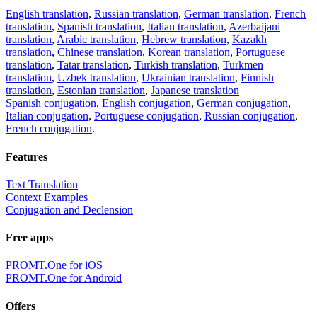
English translation
,
Russian translation
,
German translation
,
French
translation
,
Spanish translation
,
Italian translation
,
Azerbaijani
translation
,
Arabic translation
,
Hebrew translation
,
Kazakh
translation
,
Chinese translation
,
Korean translation
,
Portuguese
translation
,
Tatar translation
,
Turkish translation
,
Turkmen
translation
,
Uzbek translation
,
Ukrainian translation
,
Finnish
translation
,
Estonian translation
,
Japanese translation
Spanish conjugation
,
English conjugation
,
German conjugation
,
Italian conjugation
,
Portuguese conjugation
,
Russian conjugation
,
French conjugation
.
Features
Text Translation
Context Examples
Conjugation and Declension
Free apps
PROMT.One for iOS
PROMT.One for Android
Offers