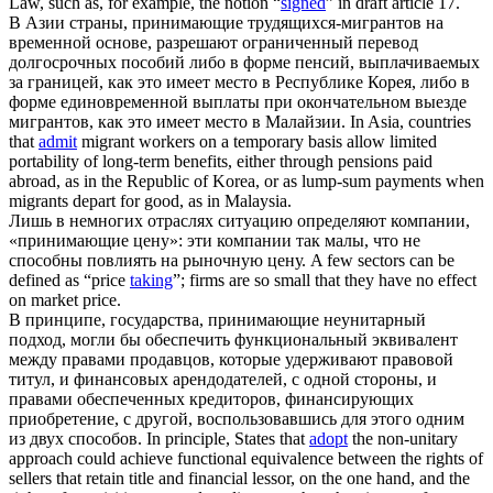
Law, such as, for example, the notion “
signed
” in draft article 17.
В Азии страны,
принимающие
трудящихся-мигрантов на
временной основе, разрешают ограниченный перевод
долгосрочных пособий либо в форме пенсий, выплачиваемых
за границей, как это имеет место в Республике Корея, либо в
форме единовременной выплаты при окончательном выезде
мигрантов, как это имеет место в Малайзии.
In Asia, countries
that
admit
migrant workers on a temporary basis allow limited
portability of long-term benefits, either through pensions paid
abroad, as in the Republic of Korea, or as lump-sum payments when
migrants depart for good, as in Malaysia.
Лишь в немногих отраслях ситуацию определяют компании,
«
принимающие
цену»: эти компании так малы, что не
способны повлиять на рыночную цену.
A few sectors can be
defined as “price
taking
”; firms are so small that they have no effect
on market price.
В принципе, государства,
принимающие
неунитарный
подход, могли бы обеспечить функциональный эквивалент
между правами продавцов, которые удерживают правовой
титул, и финансовых арендодателей, с одной стороны, и
правами обеспеченных кредиторов, финансирующих
приобретение, с другой, воспользовавшись для этого одним
из двух способов.
In principle, States that
adopt
the non-unitary
approach could achieve functional equivalence between the rights of
sellers that retain title and financial lessor, on the one hand, and the