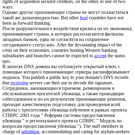
rights of acquisition secured creditors, on the other, in one of two
ways.
Однако другие
принимающие
страны не могут похвастаться
такой же дальновидностью.
But other
host
countries have not
been as forward thinking.
После разрушительного воздействия кризиса на их экономику,
принимающие
страны, в которых располагаются филиалы
западных банков, едва ли согласятся на сохранение
сегодняшнего статус-кво.
After the devastating impact of the
crisis on their economies, countries hosting Western banking
subsidiaries and branches cannot be expected to
accept
the status
quo.
В записях DNS домена вы публикуете открытый ключ, с
помощью которого
принимающие
серверы расшифровывают
подпись.
You publish a public key to your domain's DNS records
that
receiving
servers can then use to decode the signature.
Сотрудники, занимающиеся приемом, размещением и
обслуживанием просителей убежища, а также проводящие
собеседования и по их результатам
принимающие
решения,
проходят качественную подготовку для проведения всей
работы с просителями убежища (обучение в рамках проекта
СПВРС 2001 года " Реформа системы предоставления
убежища " и регионального проекта СПВРС " Модуль по
вопросам предоставления убежища ").
The staff members in
charge of
admitting
, accommodating and caring for asylum-seekers