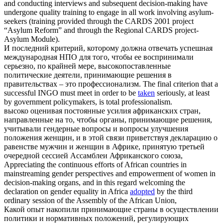
and conducting interviews and subsequent decision-making have
undergone quality training to engage in all work involving asylum-
seekers (training provided through the CARDS 2001 project
“Asylum Reform” and through the Regional CARDS project-
Asylum Module).
И последний критерий, которому должна отвечать успешная
международная НПО для того, чтобы ее воспринимали
серьезно, по крайней мере, высокопоставленные
политические деятели,
принимающие
решения в
правительствах – это профессионализм.
The final criterion that a
successful INGO must meet in order to be
taken
seriously, at least
by government policymakers, is total professionalism.
высоко оценивая постоянные усилия африканских стран,
направленные на то, чтобы органы,
принимающие
решения,
учитывали гендерные вопросы и вопросы улучшения
положения женщин, и в этой связи приветствуя декларацию о
равенстве мужчин и женщин в Африке, принятую третьей
очередной сессией Ассамблеи Африканского союза,
Appreciating the continuous efforts of African countries in
mainstreaming gender perspectives and empowerment of women in
decision-making organs, and in this regard welcoming the
declaration on gender equality in Africa
adopted
by the third
ordinary session of the Assembly of the African Union,
Какой опыт накопили
принимающие
страны в осуществлении
политики и нормативных положений, регулирующих