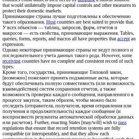
that would unilaterally impose capital controls and other measures to
protect their domestic markets.
Принимающие
страны лучше подготовлены к обеспечению
такого образования.
Host
countries are best suited to provide that.
У всех объектов — таблиц, запросов, форм, отчетов и
макросов — есть свойства,
принимающие
выражения.
Tables,
queries, forms, reports, and macros all have properties that
accept
an
expression.
Однако некоторые
принимающие
страны не ведут полного и
последовательного учета данных такого рода.
However, some
receiving
countries have no complete and consistent record of such
types.
Кроме того, государства,
принимающие
Типовой закон,
[возможно] пожелают принять подзаконные акты, которые
будут обеспечивать полную совместимость (или возможность
взаимодействия) систем сохранения отчетов, а также
возможность проверки каждого сообщения, направленного в
процессе закупок, таким образом, чтобы можно было
отследить (отправителя, получателя, время отправления или
получения и продолжительность) каждое сообщение (и
воспроизвести результаты автоматической обработки данных
или расчетов).
Further, enacting States [may/will] wish to
pass
regulations that ensure that record retention systems are fully
compatible (or interoperable), and that they allow each