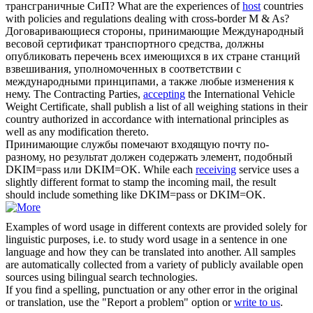
трансграничные СиП?
What are the experiences of
host
countries
with policies and regulations dealing with cross-border M & As?
Договаривающиеся стороны,
принимающие
Международный
весовой сертификат транспортного средства, должны
опубликовать перечень всех имеющихся в их стране станций
взвешивания, уполномоченных в соответствии с
международными принципами, а также любые изменения к
нему.
The Contracting Parties,
accepting
the International Vehicle
Weight Certificate, shall publish a list of all weighing stations in their
country authorized in accordance with international principles as
well as any modification thereto.
Принимающие
службы помечают входящую почту по-
разному, но результат должен содержать элемент, подобный
DKIM=pass или DKIM=OK.
While each
receiving
service uses a
slightly different format to stamp the incoming mail, the result
should include something like DKIM=pass or DKIM=OK.
Examples of word usage in different contexts are provided solely for
linguistic purposes, i.e. to study word usage in a sentence in one
language and how they can be translated into another. All samples
are automatically collected from a variety of publicly available open
sources using bilingual search technologies.
If you find a spelling, punctuation or any other error in the original
or translation, use the "Report a problem" option or
write to us
.