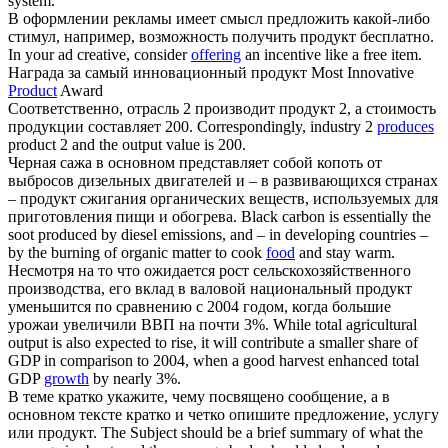
system.
В оформлении рекламы имеет смысл предложить какой-либо
стимул, например, возможность получить
продукт
бесплатно.
In your ad creative, consider
offering
an incentive like a free item.
Награда за самый инновационный
продукт
Most Innovative
Product
Award
Соответственно, отрасль 2 производит
продукт
2, а стоимость
продукции составляет 200.
Correspondingly, industry 2
produces
product 2 and the output value is 200.
Черная сажа в основном представляет собой копоть от
выбросов дизельных двигателей и – в развивающихся странах
–
продукт
сжигания органических веществ, используемых для
приготовления пищи и обогрева.
Black carbon is essentially the
soot produced by diesel emissions, and – in developing countries –
by the burning of organic matter to cook
food
and stay warm.
Несмотря на то что ожидается рост сельскохозяйственного
производства, его вклад в валовой национальный
продукт
уменьшится по сравнению с 2004 годом, когда большие
урожаи увеличили ВВП на почти 3%.
While total agricultural
output is also expected to rise, it will contribute a smaller share of
GDP in comparison to 2004, when a good harvest enhanced total
GDP
growth
by nearly 3%.
В теме кратко укажите, чему посвящено сообщение, а в
основном тексте кратко и четко опишите предложение, услугу
или
продукт
.
The Subject should be a brief summary of what the