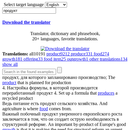
Select target language
Download the translator
Translator, dictionary and phrasebook,
20+ languages, favorite translations.
Translations:
all
10191
product
9212
produce
331
food
274
growth
181
offering
33
food item
25
outgrowth
1
other translations
134
show all
продукт
, для которого запланировано производство;
The
product
that is planned for production
4. Настройка формулы, в которой производится
переработанный
продукт
4. Set up a formula that
produces
a
recycled product
Ведь питание есть
продукт
сельского хозяйства.
And
agriculture is where
food
comes from.
Важный побочный
продукт
уверенного европейского роста
заключается в том, что он создает острую необходимость в
структурной реформе.
An important by-product of Europe's good
growth
is that it is making the need for structural reform an urgent