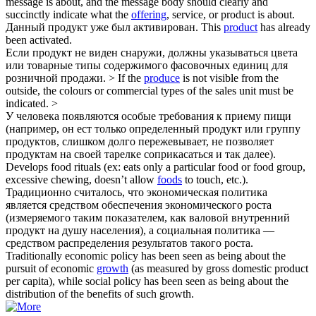
message is about, and the message body should clearly and
succinctly indicate what the
offering
, service, or product is about.
Данный
продукт
уже был активирован.
This
product
has already
been activated.
Если
продукт
не виден снаружи, должны указываться цвета
или товарные типы содержимого фасовочных единиц для
розничной продажи. >
If the
produce
is not visible from the
outside, the colours or commercial types of the sales unit must be
indicated. >
У человека появляются особые требования к приему пищи
(например, он ест только определенный
продукт
или группу
продуктов, слишком долго пережевывает, не позволяет
продуктам на своей тарелке соприкасаться и так далее).
Develops food rituals (ex: eats only a particular food or food group,
excessive chewing, doesn’t allow
foods
to touch, etc.).
Традиционно считалось, что экономическая политика
является средством обеспечения экономического роста
(измеряемого таким показателем, как валовой внутренний
продукт
на душу населения), а социальная политика —
средством распределения результатов такого роста.
Traditionally economic policy has been seen as being about the
pursuit of economic
growth
(as measured by gross domestic product
per capita), while social policy has been seen as being about the
distribution of the benefits of such growth.