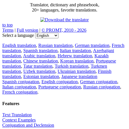
Translator, dictionary and phrasebook,
20+ languages, favorite translations.
to top
Terms
|
Full version
|
© PROMT, 2010 - 2026
Select a language
English translation
,
Russian translation
,
German translation
,
French
translation
,
Spanish translation
,
Italian translation
,
Azerbaijani
translation
,
Arabic translation
,
Hebrew translation
,
Kazakh
translation
,
Chinese translation
,
Korean translation
,
Portuguese
translation
,
Tatar translation
,
Turkish translation
,
Turkmen
translation
,
Uzbek translation
,
Ukrainian translation
,
Finnish
translation
,
Estonian translation
,
Japanese translation
Spanish conjugation
,
English conjugation
,
German conjugation
,
Italian conjugation
,
Portuguese conjugation
,
Russian conjugation
,
French conjugation
.
Features
Text Translation
Context Examples
Conjugation and Declension