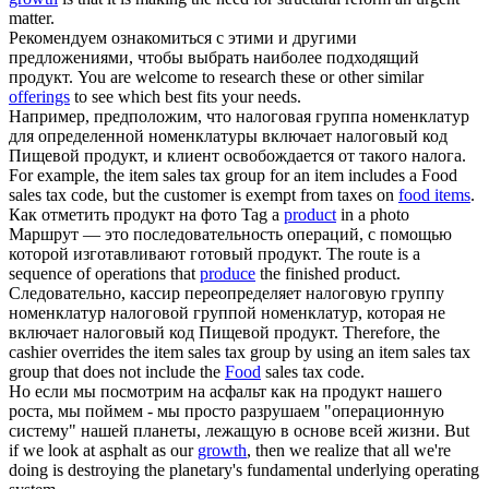
matter.
Рекомендуем ознакомиться с этими и другими
предложениями, чтобы выбрать наиболее подходящий
продукт
.
You are welcome to research these or other similar
offerings
to see which best fits your needs.
Например, предположим, что налоговая группа номенклатур
для определенной номенклатуры включает налоговый код
Пищевой
продукт
, и клиент освобождается от такого налога.
For example, the item sales tax group for an item includes a Food
sales tax code, but the customer is exempt from taxes on
food items
.
Как отметить
продукт
на фото
Tag a
product
in a photo
Маршрут — это последовательность операций, с помощью
которой изготавливают готовый
продукт
.
The route is a
sequence of operations that
produce
the finished product.
Следовательно, кассир переопределяет налоговую группу
номенклатур налоговой группой номенклатур, которая не
включает налоговый код Пищевой
продукт
.
Therefore, the
cashier overrides the item sales tax group by using an item sales tax
group that does not include the
Food
sales tax code.
Но если мы посмотрим на асфальт как на
продукт
нашего
роста, мы поймем - мы просто разрушаем "операционную
систему" нашей планеты, лежащую в основе всей жизни.
But
if we look at asphalt as our
growth
, then we realize that all we're
doing is destroying the planetary's fundamental underlying operating