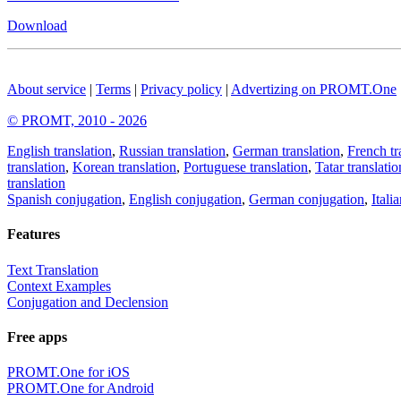
Download
About service
|
Terms
|
Privacy policy
|
Advertizing on PROMT.One
© PROMT, 2010 - 2026
English translation
,
Russian translation
,
German translation
,
French tr
translation
,
Korean translation
,
Portuguese translation
,
Tatar translatio
translation
Spanish conjugation
,
English conjugation
,
German conjugation
,
Itali
Features
Text Translation
Context Examples
Conjugation and Declension
Free apps
PROMT.One for iOS
PROMT.One for Android