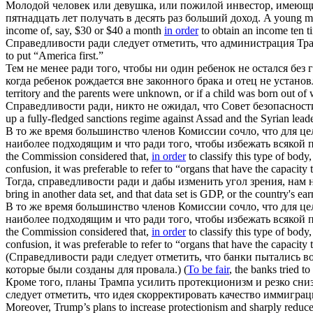
Молодой человек или девушка, или пожилой инвестор, имеющи
пятнадцать лет получать в десять раз больший доход.
A young man
income of, say, $30 or $40 a month
in order
to obtain an income ten 
Справедливости ради
следует отметить, что администрация Тра
to put “America first.”
Тем не менее
ради того, чтобы
ни один ребенок не остался без 
когда ребенок рождается вне законного брака и отец не установ
territory and the parents were unknown, or if a child was born out of 
Справедливости ради
, никто не ожидал, что Совет безопаснос
up a fully-fledged sanctions regime against Assad and the Syrian lead
В то же время большинство членов Комиссии сочло, что для це
наиболее подходящим и что
ради того, чтобы
избежать всякой 
the Commission considered that,
in order
to classify this type of body
confusion, it was preferable to refer to “organs that have the capacity 
Тогда,
справедливости ради
и дабы изменить угол зрения, нам 
bring in another data set, and that data set is GDP, or the country's ear
В то же время большинство членов Комиссии сочло, что для це
наиболее подходящим и что
ради того, чтобы
избежать всякой 
the Commission considered that,
in order
to classify this type of body
confusion, it was preferable to refer to “organs that have the capacity 
(
Справедливости ради
следует отметить, что банки пытались в
которые были созданы для провала.)
(
To be fair
, the banks tried t
Кроме того, планы Трампа усилить протекционизм и резко сниз
следует отметить, что идея скорректировать качество иммиграц
Moreover, Trump’s plans to increase protectionism and sharply reduce 