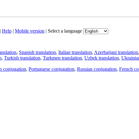
|
Help
|
Mobile version
|
Select a language
anslation
,
Spanish translation
,
Italian translation
,
Azerbaijani translation
n
,
Turkish translation
,
Turkmen translation
,
Uzbek translation
,
Ukrainian
an conjugation
,
Portuguese conjugation
,
Russian conjugation
,
French co