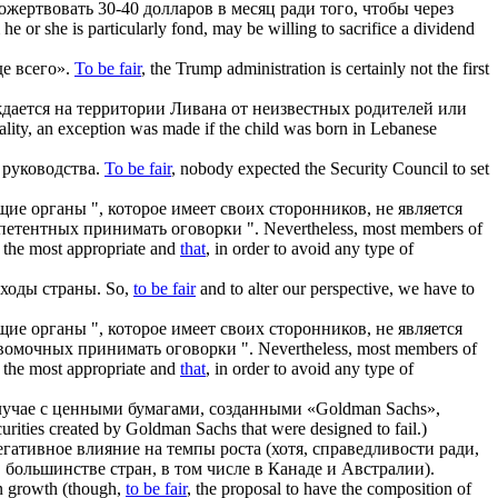
ожертвовать 30-40 долларов в месяц
ради того, чтобы
через
 or she is particularly fond, may be willing to sacrifice a dividend
е всего».
To be fair
, the Trump administration is certainly not the first
ождается на территории Ливана от неизвестных родителей или
nality, an exception was made if the child was born in Lebanese
 руководства.
To be fair
, nobody expected the Security Council to set
ие органы ", которое имеет своих сторонников, не является
мпетентных принимать оговорки ".
Nevertheless, most members of
t the most appropriate and
that
, in order to avoid any type of
оходы страны.
So,
to be fair
and to alter our perspective, we have to
ие органы ", которое имеет своих сторонников, не является
авомочных принимать оговорки ".
Nevertheless, most members of
t the most appropriate and
that
, in order to avoid any type of
случае с ценными бумагами, созданными «Goldman Sachs»,
ecurities created by Goldman Sachs that were designed to fail.)
гативное влияние на темпы роста (хотя,
справедливости ради
,
 большинстве стран, в том числе в Канаде и Австралии).
on growth (though,
to be fair
, the proposal to have the composition of