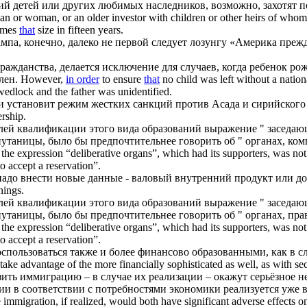
й детей или других любимых наследников, возможно, захотят п
 or woman, or an older investor with children or other heirs of whom he
times
that
size in fifteen years.
мпа, конечно, далеко не первой следует лозунгу «Америка прежд
гражданства, делается исключение для случаев, когда ребенок р
лен.
However,
in order
to ensure
that
no child was left without a natio
wedlock and the father was unidentified.
ти установит режим жестких санкций против Асада и сирийского
ership.
лей квалификации этого вида образований выражение " заседающ
путаницы, было бы предпочтительнее говорить об " органах, ко
, the expression “deliberative organs”, which had its supporters, was no
to accept a reservation”.
надо внести новые данные - валовый внутренний продукт или д
nings.
лей квалификации этого вида образований выражение " заседающ
путаницы, было бы предпочтительнее говорить об " органах, пр
, the expression “deliberative organs”, which had its supporters, was no
to accept a reservation”.
оспользоваться также и более финансово образованными, как в 
o take advantage of the more financially sophisticated as well, as with s
ить иммиграцию – в случае их реализации – окажут серьёзное не
ии в соответствии с потребностями экономики реализуется уже в
immigration, if realized, would both have significant adverse effects 