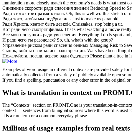
immigration more closely match the economy’s needs is what most coun
Снижение скорости
ради
спасения жизней
Reducing Speed to Sa
Ради
этого стоит размять ноги.
Oh, this is well worth a stretch of 
Ради
того, чтобы мы подёргались.
Just to make us paranoid.
Ради
Христа, хватит быть девкой.
Chrissakes, stop being a tit.
Вот
ради
чего смотрят фильм.
That's what watching a movie really 
Все мои поступки -
ради
увеселения.
Everything I do is sport and
И
ради
чего ты разоделся?
So, uh, what's with the getup?
Управление риском
ради
спасения бедных
Managing Risk to Save
Сынок, войны начинались
ради
эрекции.
Wars have been fought o
Пожалуйста, посади дерево
ради
будущего
Please plant a tree in 
Examples of word usage in different contexts are provided solely for l
automatically collected from a variety of publicly available open sour
If you find a spelling, punctuation or any other error in the original o
What is translation in context on PROMT
The “Contexts” section on PROMT.One is your translation-in-context to
context — sentences from bilingual sources where this word is used to
it is a rare term or a common everyday phrase.
Millions of usage examples from real texts