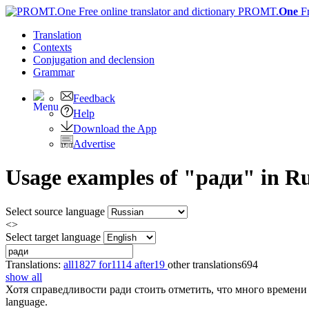
PROMT.
One
F
Translation
Contexts
Conjugation
and declension
Grammar
Feedback
Help
Download the App
Advertise
Usage examples of "ради" in Rus
Select source language
<>
Select target language
Translations:
all
1827
for
1114
after
19
other translations
694
show all
Хотя
справедливости ради
стоить отметить, что много времени
language.