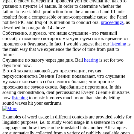
Ирак о своем намерении провести устное
слушание
, как это
указано в пункте 14 выше.
In order to determine whether the
failure to re-establish production from the ammonia I and III units
resulted from a compensable or non-compensable cause, the Panel
notified PIC and Iraq of its intention to conduct oral
proceedings
, as
described in paragraph ‎ 14 above.
Собственно, я думаю, что наше
слушание
- это главный
способ, с помощью которого мы чувствуем поток времени от
прошлого к будущему.
In fact, I would suggest that our
listening
is
the main way that we experience the flow of time from past to
future.
Слушание
по залогу через два дня.
Bail
hearing
is set for two
days from now.
B этой захватывающей дух презентации, глухая
перкуссионистка Эвелин Гленни показывает, что
слушание
музыки включает в себя намного больше, чем простое
прохождение звуков сквозь барабанные перепонки.
In this
soaring demonstration, deaf percussionist Evelyn Glennie illustrates
how
listening
to music involves much more than simply letting
sound waves hit your eardrums.
Examples of word usage in different contexts are provided solely for
linguistic purposes, i.e. to study word usage in a sentence in one
language and how they can be translated into another. All samples
are automatically collected from a variety of publicly available open