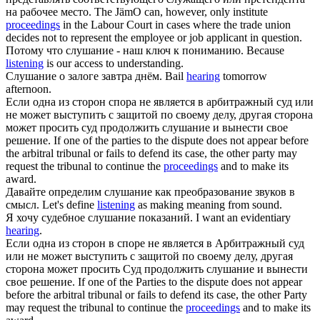
на рабочее место.
The JämO can, however, only institute
proceedings
in the Labour Court in cases where the trade union
decides not to represent the employee or job applicant in question.
Потому что
слушание
- наш ключ к пониманию.
Because
listening
is our access to understanding.
Слушание
о залоге завтра днём.
Bail
hearing
tomorrow
afternoon.
Если одна из сторон спора не является в арбитражный суд или
не может выступить с защитой по своему делу, другая сторона
может просить суд продолжить
слушание
и вынести свое
решение.
If one of the parties to the dispute does not appear before
the arbitral tribunal or fails to defend its case, the other party may
request the tribunal to continue the
proceedings
and to make its
award.
Давайте определим
слушание
как преобразование звуков в
смысл.
Let's define
listening
as making meaning from sound.
Я хочу судебное
слушание
показаний.
I want an evidentiary
hearing
.
Если одна из сторон в споре не является в Арбитражный суд
или не может выступить с защитой по своему делу, другая
сторона может просить Суд продолжить
слушание
и вынести
свое решение.
If one of the Parties to the dispute does not appear
before the arbitral tribunal or fails to defend its case, the other Party
may request the tribunal to continue the
proceedings
and to make its