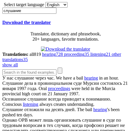
Select target language
Download the translator
Translator, dictionary and phrasebook,
20+ languages, favorite translations.
Translations:
all
819
hearing
728
proceeding
35
listening
21
other
translations
35
show all
У нас
слушание
через час.
We have a bail
hearing
in an hour.
Слушание
дела в провинциальном суде Мурсии состоялось 21
января 1997 года.
Oral
proceedings
were held in the Murcia
provincial high court on 21 January 1997.
Осознанное
слушание
всегда приводит к пониманию.
Conscious
listening
always creates understanding.
Слушание
отложили на десять дней.
The bail
hearing
's been
pushed ten days.
Однако ОРВ может лишь организовать
слушание
в суде по
трудовым вопросам в тех случаях, когда профсоюз решает не
представлять соответствующего служащего или претендента