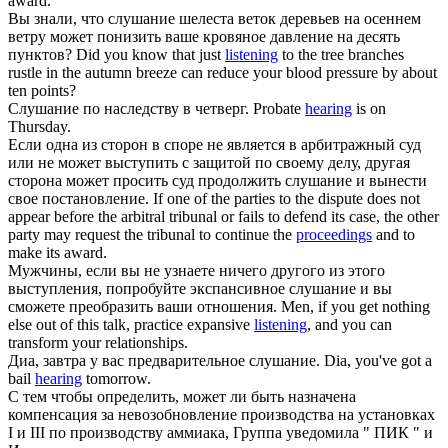
award.
Вы знали, что
слушание
шелеста веток деревьев на осеннем
ветру может понизить ваше кровяное давление на десять
пунктов?
Did you know that just
listening
to the tree branches
rustle in the autumn breeze can reduce your blood pressure by about
ten points?
Слушание
по наследству в четверг.
Probate
hearing
is on
Thursday.
Если одна из сторон в споре не является в арбитражный суд
или не может выступить с защитой по своему делу, другая
сторона может просить суд продолжить
слушание
и вынести
свое постановление.
If one of the parties to the dispute does not
appear before the arbitral tribunal or fails to defend its case, the other
party may request the tribunal to continue the
proceedings
and to
make its award.
Мужчины, если вы не узнаете ничего другого из этого
выступления, попробуйте экспансивное
слушание
и вы
сможете преобразить ваши отношения.
Men, if you get nothing
else out of this talk, practice expansive
listening
, and you can
transform your relationships.
Диа, завтра у вас предварительное
слушание
.
Dia, you've got a
bail
hearing
tomorrow.
С тем чтобы определить, может ли быть назначена
компенсация за невозобновление производства на установках
I и III по производству аммиака, Группа уведомила " ПИК " и