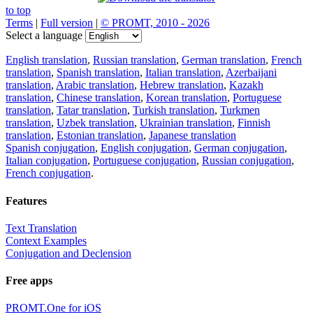
to top
Terms
|
Full version
|
© PROMT, 2010 - 2026
Select a language
English translation
,
Russian translation
,
German translation
,
French
translation
,
Spanish translation
,
Italian translation
,
Azerbaijani
translation
,
Arabic translation
,
Hebrew translation
,
Kazakh
translation
,
Chinese translation
,
Korean translation
,
Portuguese
translation
,
Tatar translation
,
Turkish translation
,
Turkmen
translation
,
Uzbek translation
,
Ukrainian translation
,
Finnish
translation
,
Estonian translation
,
Japanese translation
Spanish conjugation
,
English conjugation
,
German conjugation
,
Italian conjugation
,
Portuguese conjugation
,
Russian conjugation
,
French conjugation
.
Features
Text Translation
Context Examples
Conjugation and Declension
Free apps
PROMT.One for iOS