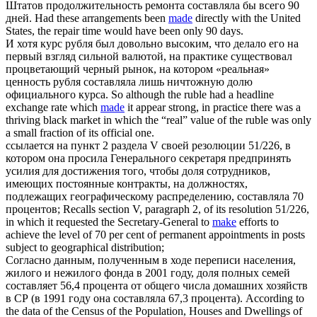
Штатов продолжительность ремонта
составляла
бы всего 90
дней.
Had these arrangements been
made
directly with the United
States, the repair time would have been only 90 days.
И хотя курс рубля был довольно высоким, что делало его на
первый взгляд сильной валютой, на практике существовал
процветающий черный рынок, на котором «реальная»
ценность рубля
составляла
лишь ничтожную долю
официального курса.
So although the ruble had a headline
exchange rate which
made
it appear strong, in practice there was a
thriving black market in which the “real” value of the ruble was only
a small fraction of its official one.
ссылается на пункт 2 раздела V своей резолюции 51/226, в
котором она просила Генерального секретаря предпринять
усилия для достижения того, чтобы доля сотрудников,
имеющих постоянные контракты, на должностях,
подлежащих географическому распределению,
составляла
70
процентов;
Recalls section V, paragraph 2, of its resolution 51/226,
in which it requested the Secretary-General to
make
efforts to
achieve the level of 70 per cent of permanent appointments in posts
subject to geographical distribution;
Согласно данным, полученным в ходе переписи населения,
жилого и нежилого фонда в 2001 году, доля полных семей
составляет 56,4 процента от общего числа домашних хозяйств
в СР (в 1991 году она
составляла
67,3 процента).
According to
the data of the Census of the Population, Houses and Dwellings of