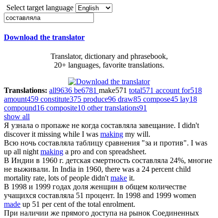
Select target language
Download the translator
Translator, dictionary and phrasebook,
20+ languages, favorite translations.
Translations:
all
9636
be
6781
make
571
total
571
account for
518
amount
459
constitute
375
produce
96
draw
85
compose
45
lay
18
compound
16
composite
10
other translations
91
show all
Я узнала о пропаже не когда
составляла
завещание.
I didn't
discover it missing while I was
making
my will.
Всю ночь
составляла
таблицу сравнения "за и против".
I was
up all night
making
a pro and con spreadsheet.
В Индии в 1960 г. детская смертность
составляла
24%, многие
не выживали.
In India in 1960, there was a 24 percent child
mortality rate, lots of people didn't
make
it.
В 1998 и 1999 годах доля женщин в общем количестве
учащихся
составляла
51 процент.
In 1998 and 1999 women
made
up 51 per cent of the total enrolment.
При наличии же прямого доступа на рынок Соединенных