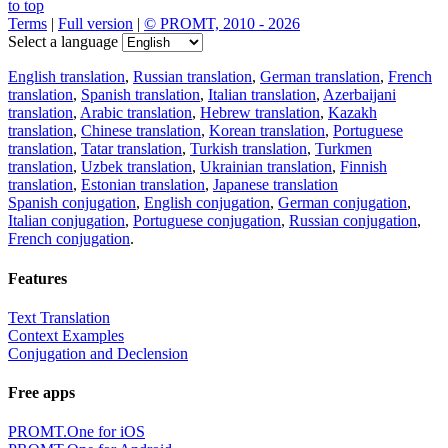
to top
Terms
|
Full version
|
© PROMT, 2010 - 2026
Select a language
English translation
,
Russian translation
,
German translation
,
French
translation
,
Spanish translation
,
Italian translation
,
Azerbaijani
translation
,
Arabic translation
,
Hebrew translation
,
Kazakh
translation
,
Chinese translation
,
Korean translation
,
Portuguese
translation
,
Tatar translation
,
Turkish translation
,
Turkmen
translation
,
Uzbek translation
,
Ukrainian translation
,
Finnish
translation
,
Estonian translation
,
Japanese translation
Spanish conjugation
,
English conjugation
,
German conjugation
,
Italian conjugation
,
Portuguese conjugation
,
Russian conjugation
,
French conjugation
.
Features
Text Translation
Context Examples
Conjugation and Declension
Free apps
PROMT.One for iOS