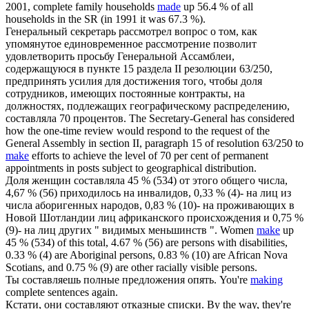
2001, complete family households
made
up 56.4 % of all
households in the SR (in 1991 it was 67.3 %).
Генеральный секретарь рассмотрел вопрос о том, как
упомянутое единовременное рассмотрение позволит
удовлетворить просьбу Генеральной Ассамблеи,
содержащуюся в пункте 15 раздела II резолюции 63/250,
предпринять усилия для достижения того, чтобы доля
сотрудников, имеющих постоянные контракты, на
должностях, подлежащих географическому распределению,
составляла
70 процентов.
The Secretary-General has considered
how the one-time review would respond to the request of the
General Assembly in section II, paragraph 15 of resolution 63/250 to
make
efforts to achieve the level of 70 per cent of permanent
appointments in posts subject to geographical distribution.
Доля женщин
составляла
45 % (534) от этого общего числа,
4,67 % (56) приходилось на инвалидов, 0,33 % (4)- на лиц из
числа аборигенных народов, 0,83 % (10)- на проживающих в
Новой Шотландии лиц африканского происхождения и 0,75 %
(9)- на лиц других " видимых меньшинств ".
Women
make
up
45 % (534) of this total, 4.67 % (56) are persons with disabilities,
0.33 % (4) are Aboriginal persons, 0.83 % (10) are African Nova
Scotians, and 0.75 % (9) are other racially visible persons.
Ты
составляешь
полные предложения опять.
You're
making
complete sentences again.
Кстати, они
составляют
отказные списки.
By the way, they're