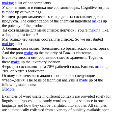
making
a list of noncompliants.
У когнитивното излишка две
составляющих
.
Cognitive surplus
is
made
up of two things.
Концентрация химического ингредиента
составляет
долю
продукта.
The concentration of the chemical ingredient
makes
up
the potency of the product.
Ты
составляешь
для меня список покупок?
You're
making
, like,
a shopping list for me?
Мы только что начали
составлять
список.
So we just started
making
a list.
А бедняки
составляют
большинство бразильского электората.
And the poor
make
up the majority of Brazil's electorate.
В совокупности они
составляют
место хранения.
Together,
these
make
up the inventory location.
Фермеры
составляют
там 70% рабочей силы.
Farmers
make
up
70% of Africa’s workforce.
Основу технического анализа
составляют
следующие
утверждения:
The basis of technical analysis is
made
up of the
following statements:
Examples of word usage in different contexts are provided solely for
linguistic purposes, i.e. to study word usage in a sentence in one
language and how they can be translated into another. All samples
are automatically collected from a variety of publicly available open