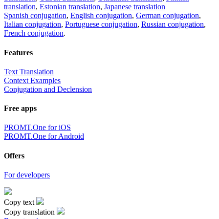
translation
,
Estonian translation
,
Japanese translation
Spanish conjugation
,
English conjugation
,
German conjugation
,
Italian conjugation
,
Portuguese conjugation
,
Russian conjugation
,
French conjugation
.
Features
Text Translation
Context Examples
Conjugation and Declension
Free apps
PROMT.One for iOS
PROMT.One for Android
Offers
For developers
Copy text
Copy translation