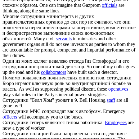
схожим образом.
One can imagine that Gazprom
officials
are
thinking along the same lines.
Многие
сотрудники
министерств и других
правительственных органов до сих пор не считают, что они
подотчетны перед инвесторами за оперативное, компетентное
и беспристрастное выполнение своих должностных
обязанностей.
Many civil
servants
in ministries and other
government organs still do not see investors as parties to whom they
are accountable for prompt, competent and impartial performance of
their duties.
Один из моих коллег недалеко отсюда [из Стэнфорда] и его
сотрудники
построили такой детектор.
So one of my colleagues
up the road and his
collaborators
have built such a detector.
Помимо подавления политических оппонентов,
сотрудники
Бюро играют ключевую роль во внутрипартийной борьбе за
власть.
As well as suppressing political dissent, these
operatives
play vital roles in the Party's internal power struggles.
Сотрудники
"Белл Хом" уходят в 9.
Bell Housing
staff
are all
gone by 9.
Сотрудники
МЧС сопроводят вас к автобусам.
Emergency
officers
will accompany you to the buses.
Сотрудники
теперь являются типом работника.
Employees
are
now a type of worker.
Сотрудники
полиции были направлены в эти отделения с