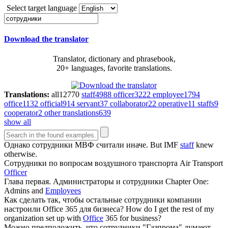
Select target language
Download the translator
Translator, dictionary and phrasebook,
20+ languages, favorite translations.
Translations:
all
12770
staff
4988
officer
3222
employee
1794
office
1132
official
914
servant
37
collaborator
22
operative
11
staffs
9
cooperator
2
other translations
639
show all
Однако
сотрудники
МВФ считали иначе.
But IMF
staff
knew
otherwise.
Сотрудники
по вопросам воздушного транспорта
Air Transport
Officer
Глава первая. Администраторы и
сотрудники
Chapter One:
Admins and
Employees
Как сделать так, чтобы остальные
сотрудники
компании
настроили Office 365 для бизнеса?
How do I get the rest of my
organization set up with
Office
365 for business?
Можно предположить, что
сотрудники
"Газпрома" думают