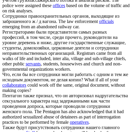
учетом грузопассажирского потока и анализа рисков.
The
police were assigned these
offices
based on the volume of traffic and
on risk analyses.
Сотрудники
правоохранительных органов, выходящие из
заброшенного ж / д вагона.
The law enforcement
officials
emerging from an abandoned railway car.
Регистраторами были представители самых разных
профессий, в том числе, среди прочего, руководители на
уровне деревень и ниже, другие государственные служащие,
студенты, домохозяйки, церковные деятели и
сотрудники
неправительственных организаций.
Registrars came from all
walks of life and included, inter alia, village and sub-village chiefs,
other public
servants
, students, housewives and church and non-
governmental organizations workers.
Что, если бы все
сотрудники
могли работать с одним и тем же
исходным документом, не делая копии?
What if all of your
collaborators
could work off the same, original document, without
making copies?
Пентагон также признал, что он авторизовал надругательства
сексуального характера над задержанными как части
проведения допроса, которые проводили
сотрудники
женского пола.
The Pentagon has also acknowledged that it had
authorized sexualized abuse of detainees as part of interrogation
practices to be performed by female
operatives
.
Также будут присутствовать
сотрудники
нашего главного