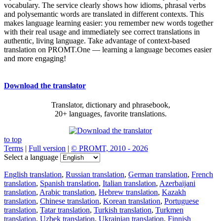
vocabulary. The service clearly shows how idioms, phrasal verbs
and polysemantic words are translated in different contexts. This
makes language learning easier: you remember new words together
with their real usage and immediately see correct translations in
authentic, living language. Take advantage of context-based
translation on PROMT.One — learning a language becomes easier
and more engaging!
Download the translator
Translator, dictionary and phrasebook,
20+ languages, favorite translations.
to top
Terms
|
Full version
|
© PROMT, 2010 - 2026
Select a language
English translation
,
Russian translation
,
German translation
,
French
translation
,
Spanish translation
,
Italian translation
,
Azerbaijani
translation
,
Arabic translation
,
Hebrew translation
,
Kazakh
translation
,
Chinese translation
,
Korean translation
,
Portuguese
translation
,
Tatar translation
,
Turkish translation
,
Turkmen
translation
,
Uzbek translation
,
Ukrainian translation
,
Finnish