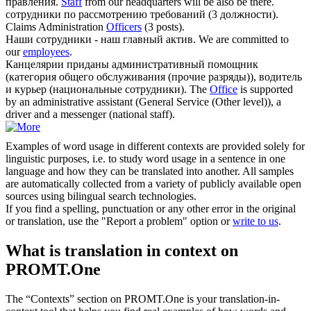
правления.
Staff
from our headquarters will be also be there.
сотрудники
по рассмотрению требований (3 должности).
Claims Administration
Officers
(3 posts).
Наши
сотрудники
- наш главный актив.
We are committed to
our
employees
.
Канцелярии приданы административный помощник
(категория общего обслуживания (прочие разряды)), водитель
и курьер (национальные
сотрудники
).
The
Office
is supported
by an administrative assistant (General Service (Other level)), a
driver and a messenger (national staff).
Examples of word usage in different contexts are provided solely for
linguistic purposes, i.e. to study word usage in a sentence in one
language and how they can be translated into another. All samples
are automatically collected from a variety of publicly available open
sources using bilingual search technologies.
If you find a spelling, punctuation or any other error in the original
or translation, use the "Report a problem" option or
write to us
.
What is translation in context on
PROMT.One
The “Contexts” section on PROMT.One is your translation-in-